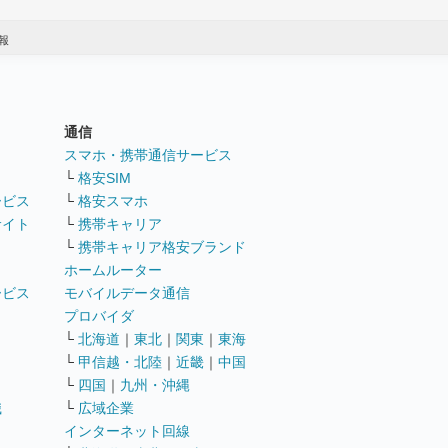
報
通信
ト
スマホ・携帯通信サービス
└
格安SIM
ービス
└
格安スマホ
サイト
└
携帯キャリア
└
携帯キャリア格安ブランド
ホームルーター
ービス
モバイルデータ通信
ト
プロバイダ
└
北海道
｜
東北
｜
関東
｜
東海
└
甲信越・北陸
｜
近畿
｜
中国
└
四国
｜
九州・沖縄
職
└
広域企業
インターネット回線