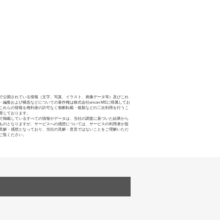
で公開されている情報（文字、写真、イラスト、画像データ等）及びこれ
・編集および構造などについての著作権は株式会社oricon MEに帰属してお
これらの情報を権利者の許可なく無断転載・複製などの二次利用を行うこ
禁じております。
で掲載しているすべての情報やデータは、当社の調査に基づいた結果から
ものとなりますが、サービスへの感想については、サービスの利用者が提
見解・感想となっており、当社の見解・意見ではないことをご理解いただ
ご覧ください。