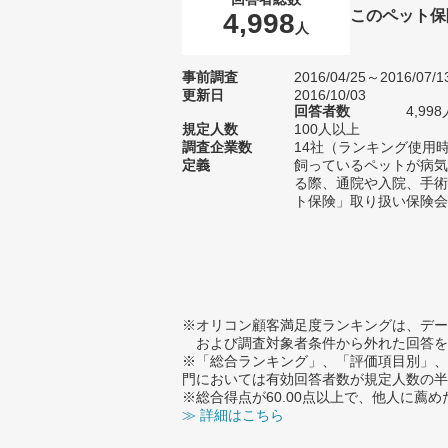
このペット保
4,998
人
事前調査
2016/04/25～2016/07/1
更新日
2016/10/03
回答者数
4,9
規定人数
100人以上
調査企業数
14社（ランキング使用時
定義
飼っているペットが病気
る際、通院や入院、手術
ト保険」取り扱い保険会
※オリコン顧客満足度ランキングは、デー
および調査対象者条件から外れた回答を
※「総合ランキング」、「評価項目別」、
門においては有効回答者数が規定人数の半
※総合得点が60.00点以上で、他人に
≫ 詳細はこちら