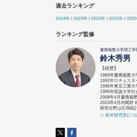
過去ランキング
2024年
/
2023年
/
2022年
/
2021年
/
202
ランキング監修
慶應義塾大学理工学
鈴木秀男
【経歴】
1989年慶應義塾
1992年ロチェス
1996年東京工業
1996年筑波大学
2008年4月慶應
2023年4月内閣
研究分野は応用統
≫ 鈴木研究室につ