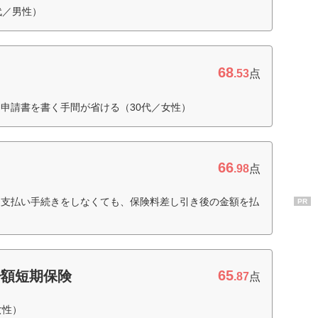
代／男性）
68
.53
点
申請書を書く手間が省ける（30代／女性）
66
.98
点
、支払い手続きをしなくても、保険料差し引き後の金額を払
PR
65
少額短期保険
.87
点
女性）