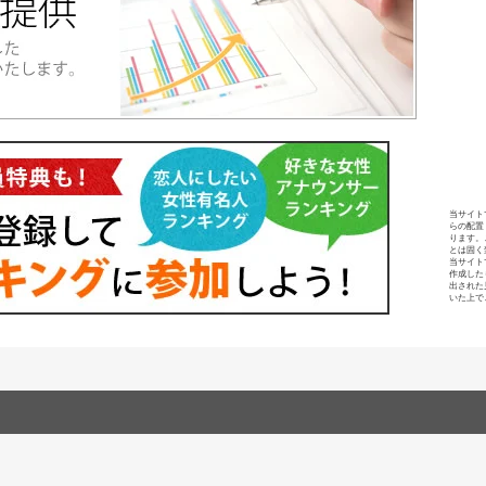
当サイト
らの配置
ります。
とは固く
当サイト
作成した
出された
いた上で