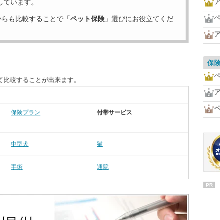
しています。
からも比較することで「
ペット保険
」選びにお役立てくだ
保
て比較することが出来ます。
保険プラン
付帯サービス
中型犬
猫
手術
通院
PR