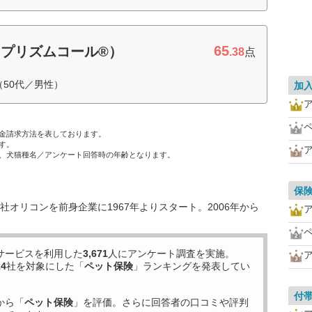
65
プリズムコール®）
.38
点
50代／男性）
加
金請求方法を表しております。
す。
、犬猫種名／アンケート回答時の年齢となります。
保
オリコンを前身企業に1967年よりスタート。2006年から
サービスを利用した
3,671
人にアンケート調査を実施。
14
社を対象にした「
ペット保険
」ランキングを発表してい
付
から「
ペット保険
」を評価。さらに回答者の口コミや評判