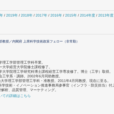
0年
/
2019年
/
2018年
/
2017年
/
2016年
/
2015年
/
2014年度
/
2013年度
部教授／内閣府 上席科学技術政策フェロー（非常勤）
大学理工学部管理工学科卒業。
ター大学経営大学院修士課程修了。
大学大学院理工学研究科博士課程経営工学専攻修了。博士（工学）取得。
社会工学系・講師。2002年6月同助教授。
義塾大学理工学部管理工学科・准教授。2011年4月同教授、現在に至る。
府 科学技術・イノベーション推進事務局参事官（インフラ・防災担当）
計解析、品質管理、マーケティング。
いての詳細はこちら