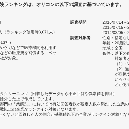
険ランキングは、オリコンの以下の調査に基づいています。
3
調査期間
2016/07/14～2
2015/07/15～2
98人（ランキング使用時3,671人）
2014/03/05～2
調査対象者
性別：指定な
13社）
年齢：20歳以
やケガなどで医療機関を利用す
地域：全国
などの医療費を補償する「ペッ
条件：以下の
社が対象。
対象者
（1）
（2）
が病気
いるペ
とがあ
タクリーニング（回収したデータから不正回答や異常値を排除）
除外した上で作成しています。
部門の「業態別」においては有効回答者数が規定人数を満たした企業の
数以上の企業がランクイン対象となります。
薦めたくないと回答した人の割合が基準値以下の企業がランクイン対象とな