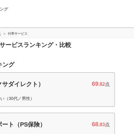
ング
版
付帯サービス
帯サービスランキング・比較
キング
69
クサダイレクト）
.82
点
い（30代／男性）
68
ート（PS保険）
.83
点