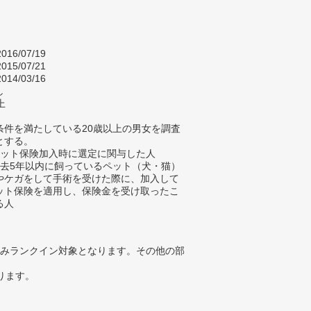
016/07/19
015/07/21
014/03/16
し
上
条件を満たしている20歳以上の男女を調査
とする。
ペット保険加入時に選定に関与した人
過去5年以内に飼っているペット（犬・猫）
やケガをして手術を受けた際に、加入して
ット保険を適用し、保険金を受け取ったこ
る人
みランクイン対象となります。その他の部
ります。