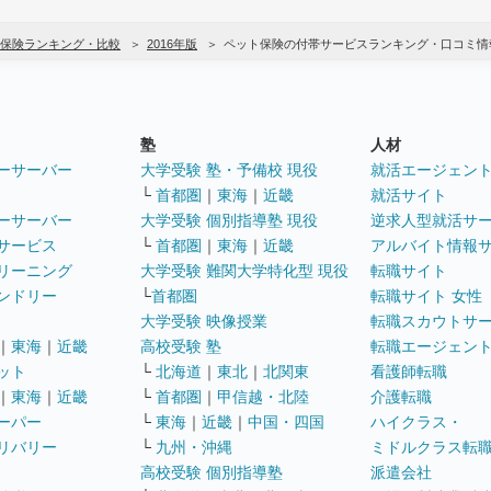
保険ランキング・比較
2016年版
ペット保険の付帯サービスランキング・口コミ情
塾
人材
ーサーバー
大学受験 塾・予備校 現役
就活エージェン
└
首都圏
｜
東海
｜
近畿
就活サイト
ーサーバー
大学受験 個別指導塾 現役
逆求人型就活サ
サービス
└
首都圏
｜
東海
｜
近畿
アルバイト情報
リーニング
大学受験 難関大学特化型 現役
転職サイト
ンドリー
└
首都圏
転職サイト 女性
大学受験 映像授業
転職スカウトサ
｜
東海
｜
近畿
高校受験 塾
転職エージェン
ット
└
北海道
｜
東北
｜
北関東
看護師転職
｜
東海
｜
近畿
└
首都圏
｜
甲信越・北陸
介護転職
ーパー
└
東海
｜
近畿
｜
中国・四国
ハイクラス・
リバリー
└
九州・沖縄
ミドルクラス転
高校受験 個別指導塾
派遣会社