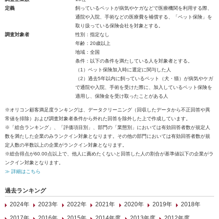
定義
飼っているペットが病気やケガなどで医療機関を利用する際、
通院や入院、手術などの医療費を補償する、「ペット保険」を
取り扱っている保険会社を対象とする。
調査対象者
性別：指定なし
年齢：20歳以上
地域：全国
条件：以下の条件を満たしている人を対象者とする。
（1）ペット保険加入時に選定に関与した人
（2）過去5年以内に飼っているペット（犬・猫）が病気やケガ
で通院や入院、手術を受けた際に、加入しているペット保険を
適用し、保険金を受け取ったことがある人
※オリコン顧客満足度ランキングは、データクリーニング（回収したデータから不正回答や異
常値を排除）および調査対象者条件から外れた回答を除外した上で作成しています。
※「総合ランキング」、「評価項目別」、部門の「業態別」においては有効回答者数が規定人
数を満たした企業のみランクイン対象となります。その他の部門においては有効回答者数が規
定人数の半数以上の企業がランクイン対象となります。
※総合得点が60.00点以上で、他人に薦めたくないと回答した人の割合が基準値以下の企業がラ
ンクイン対象となります。
≫ 詳細はこちら
過去ランキング
2024年
2023年
2022年
2021年
2020年
2019年
2018年
2017年
2016年
2015年
2014年度
2013年度
2012年度