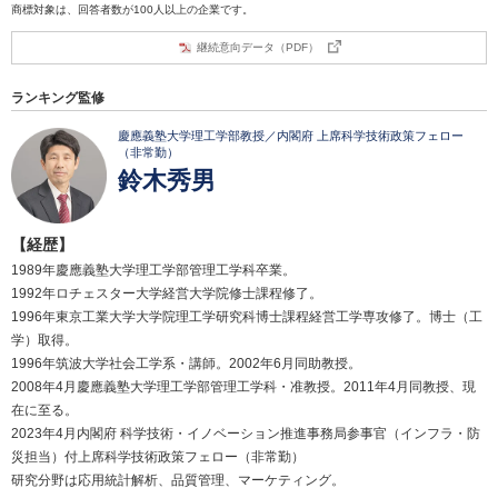
商標対象は、回答者数が100人以上の企業です。
継続意向データ（PDF）
ランキング監修
慶應義塾大学理工学部教授／内閣府 上席科学技術政策フェロー
（非常勤）
鈴木秀男
【経歴】
1989年慶應義塾大学理工学部管理工学科卒業。
1992年ロチェスター大学経営大学院修士課程修了。
1996年東京工業大学大学院理工学研究科博士課程経営工学専攻修了。博士（工
学）取得。
1996年筑波大学社会工学系・講師。2002年6月同助教授。
2008年4月慶應義塾大学理工学部管理工学科・准教授。2011年4月同教授、現
在に至る。
2023年4月内閣府 科学技術・イノベーション推進事務局参事官（インフラ・防
災担当）付上席科学技術政策フェロー（非常勤）
研究分野は応用統計解析、品質管理、マーケティング。