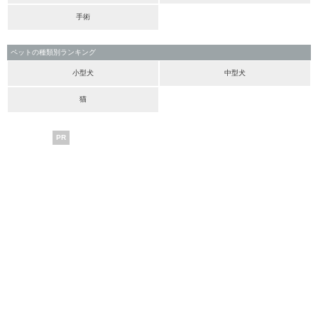
手術
ペットの種類別ランキング
小型犬
中型犬
猫
PR