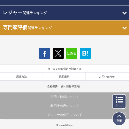
レジャー
関連ランキング
専門家評価
関連ランキング
オリコン顧客満足度調査とは
調査方法
掲載規約
お問い合わせ
会社概要
個人情報保護方針
引用・転載について
もくじ
利用者の声について
当サイトで公開されている情報（文字、写真、イラスト、画像データ等）及びこれらの配置・
編集および構造などについての著作権は株式会社oricon MEに帰属しております。
クッキーの使用について
当サイトに掲載している内容はすべてサービスの利用者が提出された見解・感想です。
これらの情報を権利者の許可なく無断転載・複製などの二次利用を行うことは固く禁じており
Top
弊社が内容について正確性を含め一切保証するものではありません。
ます。
このサイトでは Cookie を使用して、ユーザーに合わせたコンテンツや広告の表示、ソーシャル
© oricon ME inc.
弊社の見解・ 意見ではないことをご理解いただいた上でご覧ください。