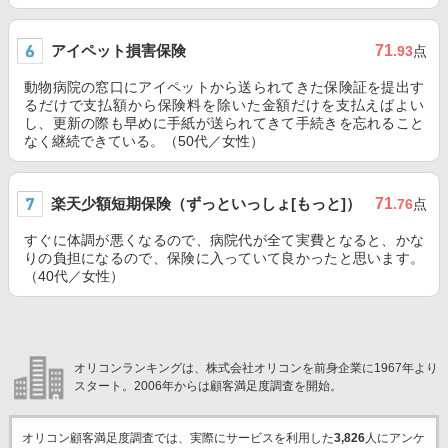
アイペット損害保険
71
.93
点
動物病院の窓口にアイペットから送られてきた保険証を提出す
るだけで支払額から保険料を除いた金額だけを支払えばよい
し、更新の際も早めに手紙が送られてきて手続きを忘れること
なく継続できている。（50代／女性）
楽天少額短期保険（ずっといっしょ[もっと]）
71
.76
点
すぐに体調が悪くなるので、病院代が全て実費となると、かな
りの負担になるので、保険に入っていて良かったと思います。
（40代／女性）
オリコンランキングは、株式会社オリコンを前身企業に1967年より
スタート。2006年からは顧客満足度調査を開始。
オリコン顧客満足度調査では、実際にサービスを利用した
3,826
人にアンケ