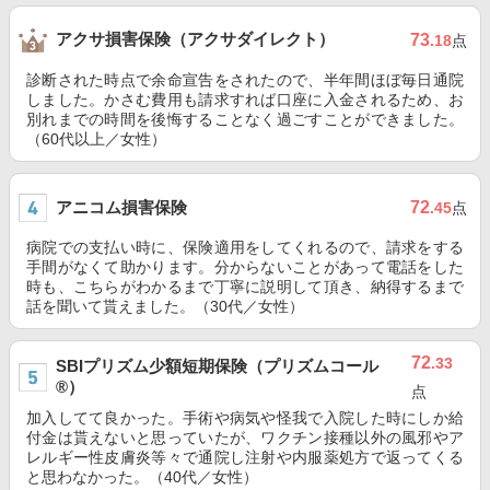
アクサ損害保険（アクサダイレクト）
73
.18
点
診断された時点で余命宣告をされたので、半年間ほぼ毎日通院
しました。かさむ費用も請求すれば口座に入金されるため、お
別れまでの時間を後悔することなく過ごすことができました。
（60代以上／女性）
アニコム損害保険
72
.45
点
病院での支払い時に、保険適用をしてくれるので、請求をする
手間がなくて助かります。分からないことがあって電話をした
時も、こちらがわかるまで丁寧に説明して頂き、納得するまで
話を聞いて貰えました。（30代／女性）
72
.33
SBIプリズム少額短期保険（プリズムコール
®）
点
加入してて良かった。手術や病気や怪我で入院した時にしか給
付金は貰えないと思っていたが、ワクチン接種以外の風邪やア
レルギー性皮膚炎等々で通院し注射や内服薬処方で返ってくる
と思わなかった。（40代／女性）