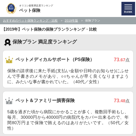
オリコン顧客満足度ランキング
ペット保険
おすすめのペット保険ランキング・比較
2019年版
保険プラン
【2019年】ペット保険の保険プランランキング・比較
保険プラン 満足度ランキング
ペットメディカルサポート（PS保険）
73
.67
点
保険の請求後に来た手紙(支払い金額や日時のお知らせ)にふせ
んで手書きのメモがあり、○○ちゃんが早く良くなりますよう
に、みたいな事が書かれていた。（40代／女性）
ペット＆ファミリー損害保険
73
.48
点
5歳を過ぎた頃から病院にかかることが多く、複数回手術もし、
毎月、30000円から40000円の病院代をカバー出来るので、年
間80万円まで保険で賄えるのはありがたいです。（50代／女
性）