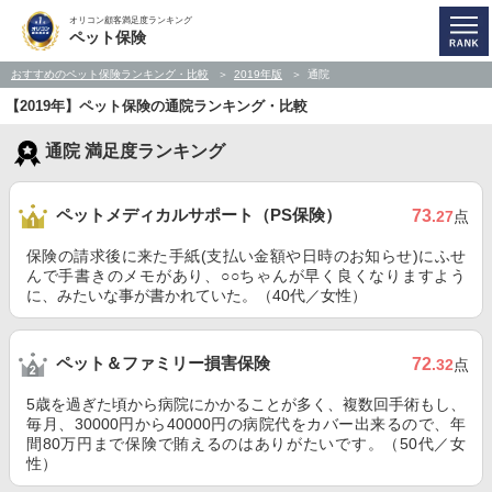
オリコン顧客満足度ランキング
ペット保険
おすすめのペット保険ランキング・比較
2019年版
通院
【2019年】ペット保険の通院ランキング・比較
通院 満足度ランキング
ペットメディカルサポート（PS保険）
73
.27
点
保険の請求後に来た手紙(支払い金額や日時のお知らせ)にふせ
んで手書きのメモがあり、○○ちゃんが早く良くなりますよう
に、みたいな事が書かれていた。（40代／女性）
ペット＆ファミリー損害保険
72
.32
点
5歳を過ぎた頃から病院にかかることが多く、複数回手術もし、
毎月、30000円から40000円の病院代をカバー出来るので、年
間80万円まで保険で賄えるのはありがたいです。（50代／女
性）