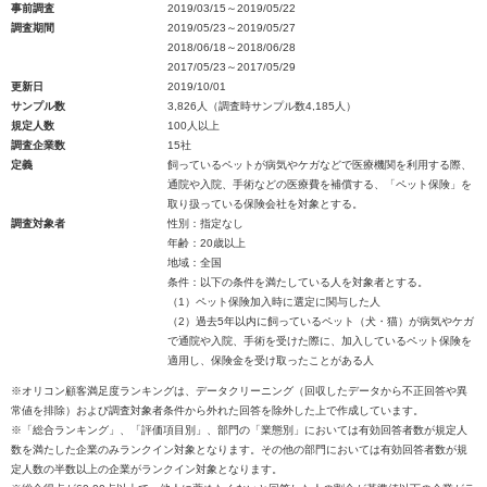
事前調査
2019/03/15～2019/05/22
調査期間
2019/05/23～2019/05/27
2018/06/18～2018/06/28
2017/05/23～2017/05/29
更新日
2019/10/01
サンプル数
3,826人（調査時サンプル数4,185人）
規定人数
100人以上
調査企業数
15社
定義
飼っているペットが病気やケガなどで医療機関を利用する際、
通院や入院、手術などの医療費を補償する、「ペット保険」を
取り扱っている保険会社を対象とする。
調査対象者
性別：指定なし
年齢：20歳以上
地域：全国
条件：以下の条件を満たしている人を対象者とする。
（1）ペット保険加入時に選定に関与した人
（2）過去5年以内に飼っているペット（犬・猫）が病気やケガ
で通院や入院、手術を受けた際に、加入しているペット保険を
適用し、保険金を受け取ったことがある人
※オリコン顧客満足度ランキングは、データクリーニング（回収したデータから不正回答や異
常値を排除）および調査対象者条件から外れた回答を除外した上で作成しています。
※「総合ランキング」、「評価項目別」、部門の「業態別」においては有効回答者数が規定人
数を満たした企業のみランクイン対象となります。その他の部門においては有効回答者数が規
定人数の半数以上の企業がランクイン対象となります。