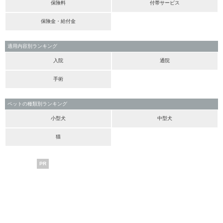
保険料
付帯サービス
保険金・給付金
適用内容別ランキング
入院
通院
手術
ペットの種類別ランキング
小型犬
中型犬
猫
PR