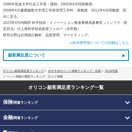
1996年筑波大学社会工学系・講師。2002年6月同助教授。
2008年4月慶應義塾大学理工学部管理工学科・准教授。2011年4月同教授、現
在に至る。
2023年4月内閣府 科学技術・イノベーション推進事務局参事官（インフラ・防
災担当）付上席科学技術政策フェロー（非常勤）
研究分野は応用統計解析、品質管理、マーケティング。
≫鈴木研究室についての詳細はこちら
顧客満足度について
オリコン顧客満足度ランキング
おすすめのペット保険ランキング・比較
2019年版
ペット保険の通院ランキング・口コミ情報
オリコン顧客満足度
ランキング一覧
保険
関連ランキング
金融
関連ランキング