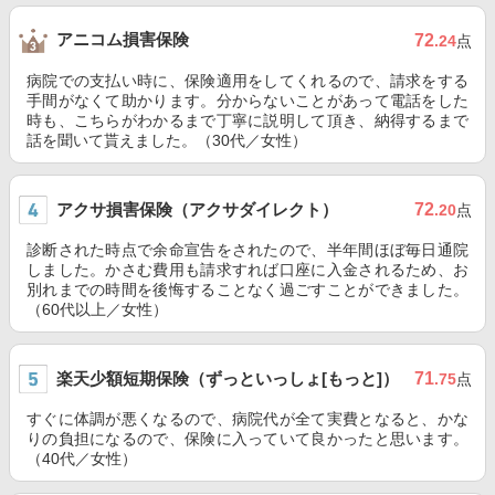
アニコム損害保険
72
.24
点
病院での支払い時に、保険適用をしてくれるので、請求をする
手間がなくて助かります。分からないことがあって電話をした
時も、こちらがわかるまで丁寧に説明して頂き、納得するまで
話を聞いて貰えました。（30代／女性）
アクサ損害保険（アクサダイレクト）
72
.20
点
診断された時点で余命宣告をされたので、半年間ほぼ毎日通院
しました。かさむ費用も請求すれば口座に入金されるため、お
別れまでの時間を後悔することなく過ごすことができました。
（60代以上／女性）
楽天少額短期保険（ずっといっしょ[もっと]）
71
.75
点
すぐに体調が悪くなるので、病院代が全て実費となると、かな
りの負担になるので、保険に入っていて良かったと思います。
（40代／女性）