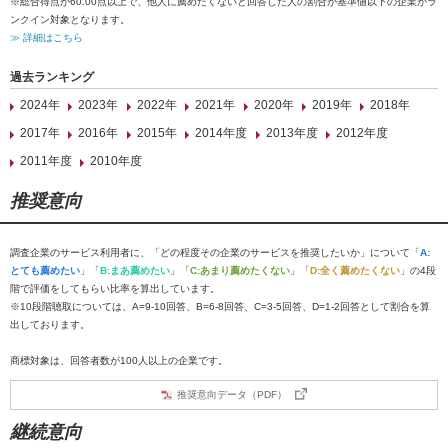
※総合得点が60.00点以上で、他人に薦めたくないと回答した人の割合が基準値以下の企業がラ
ンクイン対象となります。
≫ 詳細はこちら
過去ランキング
2024年
2023年
2022年
2021年
2020年
2019年
2018年
2017年
2016年
2015年
2014年度
2013年度
2012年度
2011年度
2010年度
推奨意向
調査企業のサービス利用者に、「どの程度その企業のサービスを推奨したいか」について「
A:
とても薦めたい
」「
B:まあ薦めたい
」「
C:あまり薦めたくない
」「
D:全く薦めたくない
」の4段
階で評価をしてもらい比率を算出しています。
※10段階聴取については、A=9-10回答、B=6-8回答、C=3-5回答、D=1-2回答として割合を算
出しております。
商標対象は、回答者数が100人以上の企業です。
推奨意向データ（PDF）
継続意向