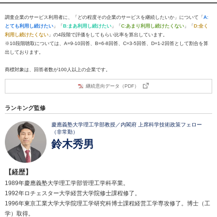
調査企業のサービス利用者に、「どの程度その企業のサービスを継続したいか」について「
A:
とても利用し続けたい
」「
B:まあ利用し続けたい
」「
C:あまり利用し続けたくない
」「
D:全く
利用し続けたくない
」の4段階で評価をしてもらい比率を算出しています。
※10段階聴取については、A=9-10回答、B=6-8回答、C=3-5回答、D=1-2回答として割合を算
出しております。
商標対象は、回答者数が100人以上の企業です。
継続意向データ（PDF）
ランキング監修
慶應義塾大学理工学部教授／内閣府 上席科学技術政策フェロー
（非常勤）
鈴木秀男
【経歴】
1989年慶應義塾大学理工学部管理工学科卒業。
1992年ロチェスター大学経営大学院修士課程修了。
1996年東京工業大学大学院理工学研究科博士課程経営工学専攻修了。博士（工
学）取得。