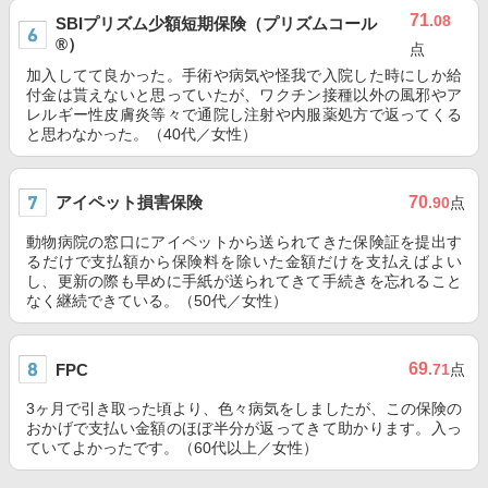
71
.08
SBIプリズム少額短期保険（プリズムコール
®）
点
加入してて良かった。手術や病気や怪我で入院した時にしか給
付金は貰えないと思っていたが、ワクチン接種以外の風邪やア
レルギー性皮膚炎等々で通院し注射や内服薬処方で返ってくる
と思わなかった。（40代／女性）
アイペット損害保険
70
.90
点
動物病院の窓口にアイペットから送られてきた保険証を提出す
るだけで支払額から保険料を除いた金額だけを支払えばよい
し、更新の際も早めに手紙が送られてきて手続きを忘れること
なく継続できている。（50代／女性）
69
FPC
.71
点
3ヶ月で引き取った頃より、色々病気をしましたが、この保険の
おかげで支払い金額のほぼ半分が返ってきて助かります。入っ
ていてよかったです。（60代以上／女性）