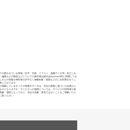
で公開されている情報（文字、写真、イラスト、画像データ等）及びこれ
・編集および構造などについての著作権は株式会社oricon MEに帰属してお
これらの情報を権利者の許可なく無断転載・複製などの二次利用を行うこ
禁じております。
で掲載しているすべての情報やデータは、当社の調査に基づいた結果から
ものとなりますが、サービスへの感想については、サービスの利用者が提
見解・感想となっており、当社の見解・意見ではないことをご理解いただ
ご覧ください。