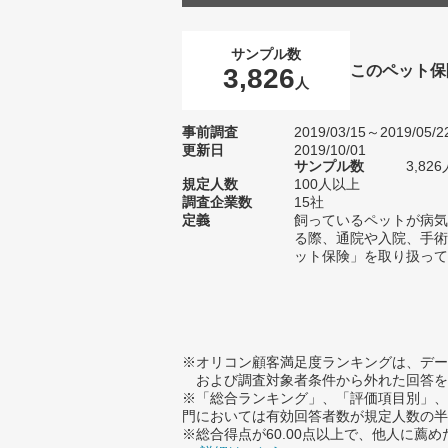
サンプル数
このペット保
3,826
人
事前調査
2019/03/15～2019/05/2
更新日
2019/10/01
サンプル数
3,8
規定人数
100人以上
調査企業数
15社
定義
飼っているペットが病気
る際、通院や入院、手術
ット保険」を取り扱って
※オリコン顧客満足度ランキングは、デー
および調査対象者条件から外れた回答を
※「総合ランキング」、「評価項目別」、
門においては有効回答者数が規定人数の半
※総合得点が60.00点以上で、他人に