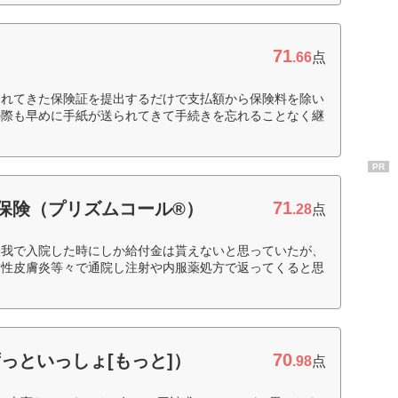
71
.66
点
られてきた保険証を提出するだけで支払額から保険料を除い
の際も早めに手紙が送られてきて手続きを忘れることなく継
PR
71
期保険（プリズムコール®）
.28
点
怪我で入院した時にしか給付金は貰えないと思っていたが、
ー性皮膚炎等々で通院し注射や内服薬処方で返ってくると思
70
っといっしょ[もっと]）
.98
点