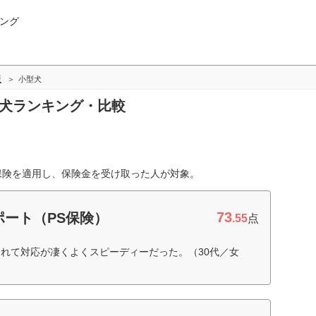
ング
版
小型犬
型犬ランキング・比較
ト保険を適用し、保険金を受け取った人が対象。
73
ート（PS保険）
.55
点
れて対応が凄くよくスピーディーだった。（30代／女