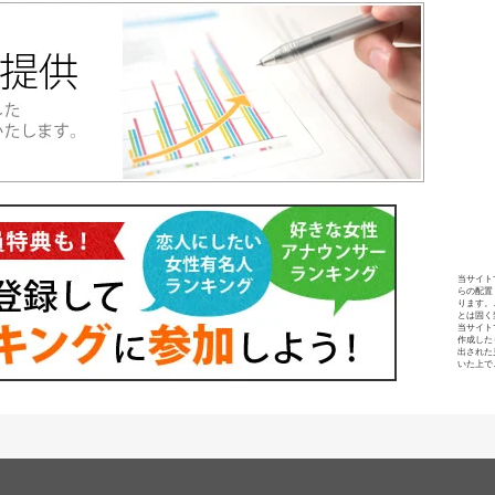
当サイト
らの配置
ります。
とは固く
当サイト
作成した
出された
いた上で