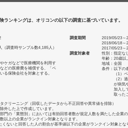
険ランキングは、オリコンの以下の調査に基づいています。
2
調査期間
2019/05/23～2
2018/06/18～2
26人（調査時サンプル数4,185人）
2017/05/23～2
調査対象者
性別：指定な
年齢：20歳以
やケガなどで医療機関を利用す
地域：全国
などの医療費を補償する、「ペ
条件：以下の
いる保険会社を対象とする。
（1）
（2）
が病気
加入し
取った
タクリーニング（回収したデータから不正回答や異常値を排除）
除外した上で作成しています。
部門の「業態別」においては有効回答者数が規定人数を満たした企業の
数以上の企業がランクイン対象となります。
薦めたくないと回答した人の割合が基準値以下の企業がランクイン対象とな