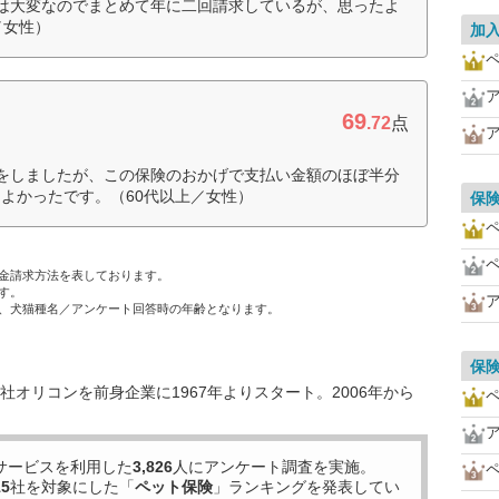
は大変なのでまとめて年に二回請求しているが、思ったよ
／女性）
加
69
.72
点
をしましたが、この保険のおかげで支払い金額のほぼ半分
よかったです。（60代以上／女性）
保
金請求方法を表しております。
す。
、犬猫種名／アンケート回答時の年齢となります。
保
オリコンを前身企業に1967年よりスタート。2006年から
サービスを利用した
3,826
人にアンケート調査を実施。
15
社を対象にした「
ペット保険
」ランキングを発表してい