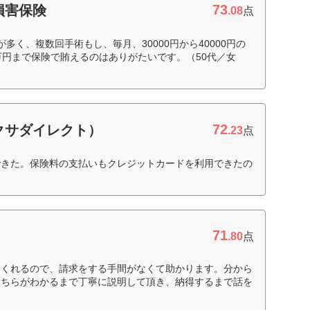
73
損害保険
.08
点
多く、複数回手術もし、毎月、30000円から40000円の
万円まで保険で賄えるのはありがたいです。（50代／女
72
クサダイレクト）
.23
点
できた。保険料の支払いもクレジットカードを利用できたの
71
.80
点
てくれるので、請求をする手間がなくて助かります。分から
こちらがわかるまで丁寧に説明して頂き、納得するまで話を