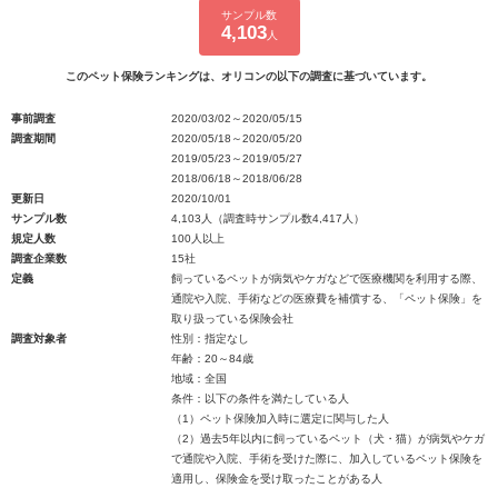
サンプル数
4,103
人
このペット保険ランキングは、オリコンの以下の調査に基づいています。
事前調査
2020/03/02～2020/05/15
調査期間
2020/05/18～2020/05/20
2019/05/23～2019/05/27
2018/06/18～2018/06/28
更新日
2020/10/01
サンプル数
4,103人（調査時サンプル数4,417人）
規定人数
100人以上
調査企業数
15社
定義
飼っているペットが病気やケガなどで医療機関を利用する際、
通院や入院、手術などの医療費を補償する、「ペット保険」を
取り扱っている保険会社
調査対象者
性別：指定なし
年齢：20～84歳
地域：全国
条件：以下の条件を満たしている人
（1）ペット保険加入時に選定に関与した人
（2）過去5年以内に飼っているペット（犬・猫）が病気やケガ
で通院や入院、手術を受けた際に、加入しているペット保険を
適用し、保険金を受け取ったことがある人