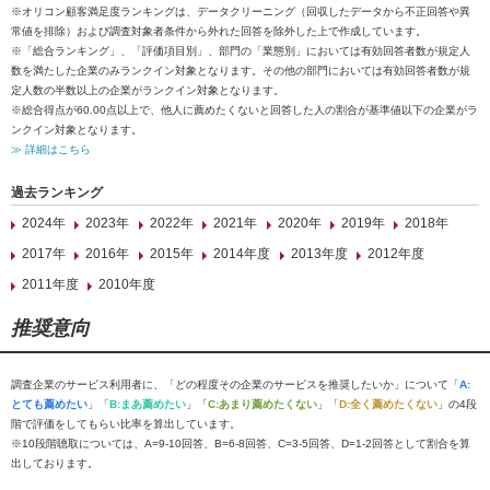
※オリコン顧客満足度ランキングは、データクリーニング（回収したデータから不正回答や異
常値を排除）および調査対象者条件から外れた回答を除外した上で作成しています。
※「総合ランキング」、「評価項目別」、部門の「業態別」においては有効回答者数が規定人
数を満たした企業のみランクイン対象となります。その他の部門においては有効回答者数が規
定人数の半数以上の企業がランクイン対象となります。
※総合得点が60.00点以上で、他人に薦めたくないと回答した人の割合が基準値以下の企業がラ
ンクイン対象となります。
≫ 詳細はこちら
過去ランキング
2024年
2023年
2022年
2021年
2020年
2019年
2018年
2017年
2016年
2015年
2014年度
2013年度
2012年度
2011年度
2010年度
推奨意向
調査企業のサービス利用者に、「どの程度その企業のサービスを推奨したいか」について「
A:
とても薦めたい
」「
B:まあ薦めたい
」「
C:あまり薦めたくない
」「
D:全く薦めたくない
」の4段
階で評価をしてもらい比率を算出しています。
※10段階聴取については、A=9-10回答、B=6-8回答、C=3-5回答、D=1-2回答として割合を算
出しております。