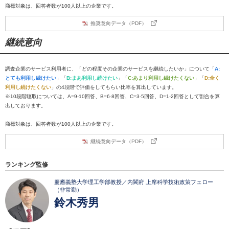
商標対象は、回答者数が100人以上の企業です。
推奨意向データ（PDF）
継続意向
調査企業のサービス利用者に、「どの程度その企業のサービスを継続したいか」について「
A:
とても利用し続けたい
」「
B:まあ利用し続けたい
」「
C:あまり利用し続けたくない
」「
D:全く
利用し続けたくない
」の4段階で評価をしてもらい比率を算出しています。
※10段階聴取については、A=9-10回答、B=6-8回答、C=3-5回答、D=1-2回答として割合を算
出しております。
商標対象は、回答者数が100人以上の企業です。
継続意向データ（PDF）
ランキング監修
慶應義塾大学理工学部教授／内閣府 上席科学技術政策フェロー
（非常勤）
鈴木秀男