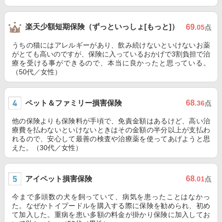
楽天少額短期保険（ずっといっしょ[もっと]）
69
.05
点
うちの猫にはアレルギーがあり、飲み続けないといけないお薬
がとても高いのですが、保険に入っているおかげで3割負担で治
療を受ける事ができるので、本当に良かったと思っている。
（50代／女性）
ペット＆ファミリー損害保険
68
.36
点
他の保険よりも保険料が手頃で、免責金額はあるけど、高い治
療費を払わないといけないときはその金額の半分以上が支払わ
れるので、安心して最善の検査や治療薬を使ってあげようと思
えた。（30代／女性）
アイペット損害保険
68
.01
点
今まで多頭数の犬を飼っていて、病気を患ったことはなかっ
た。なぜかトイプードルを購入する際に保険を勧められ、初め
て加入した。重病を患い多額の料金が掛かり保険に加入してお