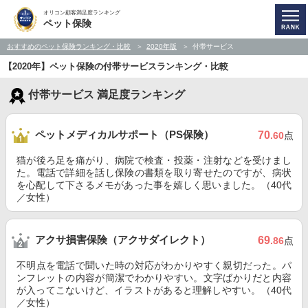
オリコン顧客満足度ランキング
ペット保険
おすすめのペット保険ランキング・比較
2020年版
付帯サービス
【2020年】ペット保険の付帯サービスランキング・比較
付帯サービス 満足度ランキング
ペットメディカルサポート（PS保険）
70
.60
点
猫が後ろ足を痛がり、病院で検査・投薬・注射などを受けまし
た。電話で詳細を話し保険の書類を取り寄せたのですが、病状
を心配して下さるメモがあった事を嬉しく思いました。（40代
／女性）
アクサ損害保険（アクサダイレクト）
69
.86
点
不明点を電話で聞いた時の対応がわかりやすく親切だった。パ
ンフレットの内容が簡潔でわかりやすい。文字ばかりだと内容
が入ってこないけど、イラストがあると理解しやすい。（40代
／女性）