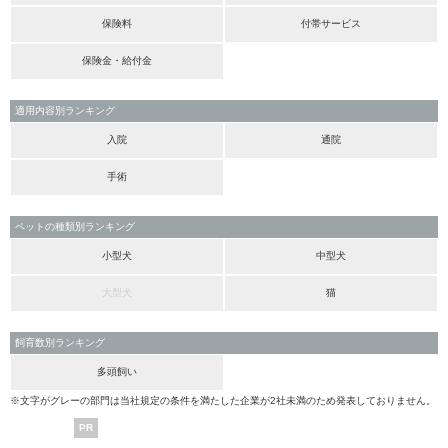
保険料
付帯サービス
保険金・給付金
適用内容別ランキング
入院
通院
手術
ペットの種類別ランキング
小型犬
中型犬
大型犬
猫
飼育数別ランキング
多頭飼い
※文字がグレーの部門は当社規定の条件を満たした企業が2社未満のため発表しておりません。
PR