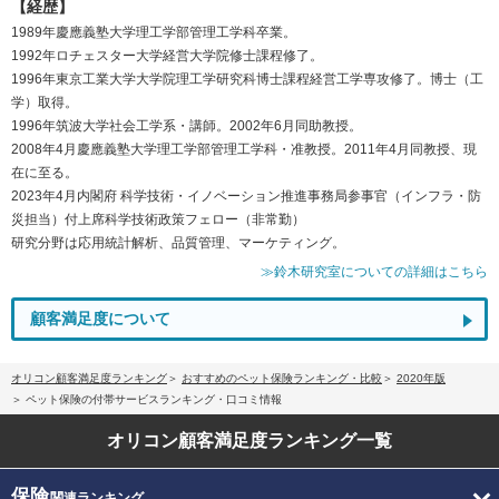
【経歴】
1989年慶應義塾大学理工学部管理工学科卒業。
1992年ロチェスター大学経営大学院修士課程修了。
1996年東京工業大学大学院理工学研究科博士課程経営工学専攻修了。博士（工
学）取得。
1996年筑波大学社会工学系・講師。2002年6月同助教授。
2008年4月慶應義塾大学理工学部管理工学科・准教授。2011年4月同教授、現
在に至る。
2023年4月内閣府 科学技術・イノベーション推進事務局参事官（インフラ・防
災担当）付上席科学技術政策フェロー（非常勤）
研究分野は応用統計解析、品質管理、マーケティング。
≫鈴木研究室についての詳細はこちら
顧客満足度について
オリコン顧客満足度ランキング
おすすめのペット保険ランキング・比較
2020年版
ペット保険の付帯サービスランキング・口コミ情報
オリコン顧客満足度
ランキング一覧
保険
関連ランキング