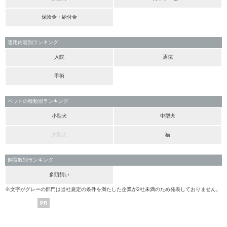
保険金・給付金
適用内容別ランキング
入院
通院
手術
ペットの種類別ランキング
小型犬
中型犬
大型犬
猫
飼育数別ランキング
多頭飼い
※文字がグレーの部門は当社規定の条件を満たした企業が2社未満のため発表しておりません。
PR