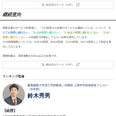
推奨意向データ（PDF）
継続意向
調査企業のサービス利用者に、「どの程度その企業のサービスを継続したいか」について「
A:
とても利用し続けたい
」「
B:まあ利用し続けたい
」「
C:あまり利用し続けたくない
」「
D:全く
利用し続けたくない
」の4段階で評価をしてもらい比率を算出しています。
※10段階聴取については、A=9-10回答、B=6-8回答、C=3-5回答、D=1-2回答として割合を算
出しております。
商標対象は、回答者数が100人以上の企業です。
継続意向データ（PDF）
ランキング監修
慶應義塾大学理工学部教授／内閣府 上席科学技術政策フェロー
（非常勤）
鈴木秀男
【経歴】