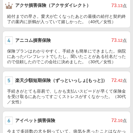
アクサ損害保険（アクサダイレクト）
73
.13
点
給付までの早さ。愛犬が亡くなったあとの最後の給付と契約終
了の案内に折鶴が入っていて嬉しかった。（40代／女性）
アニコム損害保険
73
.12
点
保険プランはわかりやすく、手続きも簡単にできました。病院
にあったパンフレットでしたし、聞いたことがある社名だった
ので信頼したのでこの会社に決めました。（30代／女性）
楽天少額短期保険（ずっといっしょ[もっと]）
72
.42
点
手続きがとても容易で、しかも支払いスピードが早くて保険金
を受け取るにあたってすごくストレスがすくなかった。（30代
／女性）
アイペット損害保険
72
.10
点
今まで多頭数の犬を飼っていて、病気を患ったことはなかっ