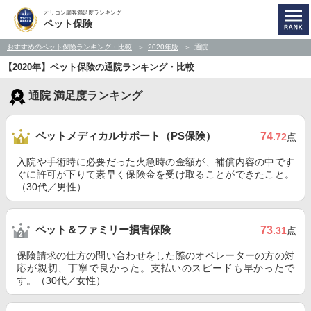
オリコン顧客満足度ランキング
ペット保険
おすすめのペット保険ランキング・比較
2020年版
通院
【2020年】ペット保険の通院ランキング・比較
通院 満足度ランキング
ペットメディカルサポート（PS保険）
74
.72
点
入院や手術時に必要だった火急時の金額が、補償内容の中です
ぐに許可が下りて素早く保険金を受け取ることができたこと。
（30代／男性）
ペット＆ファミリー損害保険
73
.31
点
保険請求の仕方の問い合わせをした際のオペレーターの方の対
応が親切、丁寧で良かった。支払いのスピードも早かったで
す。（30代／女性）