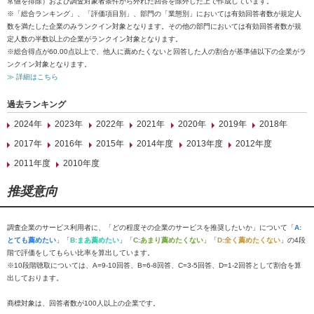
常値を排除）および調査対象者条件から外れた回答を除外した上で作成しています。
※「総合ランキング」、「評価項目別」、部門の「業態別」においては有効回答者数が規定人
数を満たした企業のみランクイン対象となります。その他の部門においては有効回答者数が規
定人数の半数以上の企業がランクイン対象となります。
※総合得点が60.00点以上で、他人に薦めたくないと回答した人の割合が基準値以下の企業がラ
ンクイン対象となります。
≫ 詳細はこちら
過去ランキング
2024年
2023年
2022年
2021年
2020年
2019年
2018年
2017年
2016年
2015年
2014年度
2013年度
2012年度
2011年度
2010年度
推奨意向
調査企業のサービス利用者に、「どの程度その企業のサービスを推奨したいか」について「
A:
とても薦めたい
」「
B:まあ薦めたい
」「
C:あまり薦めたくない
」「
D:全く薦めたくない
」の4段
階で評価をしてもらい比率を算出しています。
※10段階聴取については、A=9-10回答、B=6-8回答、C=3-5回答、D=1-2回答として割合を算
出しております。
商標対象は、回答者数が100人以上の企業です。