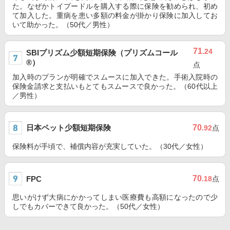
た。なぜかトイプードルを購入する際に保険を勧められ、初め
て加入した。重病を患い多額の料金が掛かり保険に加入してお
いて助かった。（50代／男性）
71
.24
SBIプリズム少額短期保険（プリズムコール
®）
点
加入時のプランが明確でスムースに加入できた。手術入院時の
保険金請求と支払いもとてもスムースで良かった。（60代以上
／男性）
日本ペット少額短期保険
70
.92
点
保険料が手頃で、補償内容が充実していた。（30代／女性）
70
FPC
.18
点
思いがけず大病にかかってしまい医療費も高額になったので少
しでもカバーできて良かった。（50代／女性）