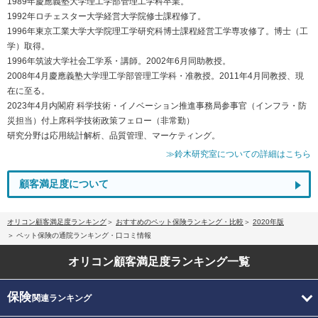
1989年慶應義塾大学理工学部管理工学科卒業。
1992年ロチェスター大学経営大学院修士課程修了。
1996年東京工業大学大学院理工学研究科博士課程経営工学専攻修了。博士（工
学）取得。
1996年筑波大学社会工学系・講師。2002年6月同助教授。
2008年4月慶應義塾大学理工学部管理工学科・准教授。2011年4月同教授、現
在に至る。
2023年4月内閣府 科学技術・イノベーション推進事務局参事官（インフラ・防
災担当）付上席科学技術政策フェロー（非常勤）
研究分野は応用統計解析、品質管理、マーケティング。
≫鈴木研究室についての詳細はこちら
顧客満足度について
オリコン顧客満足度ランキング
おすすめのペット保険ランキング・比較
2020年版
ペット保険の通院ランキング・口コミ情報
オリコン顧客満足度
ランキング一覧
保険
関連ランキング