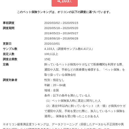
4,103
人
このペット保険ランキングは、オリコンの以下の調査に基づいています。
事前調査
2020/03/02～2020/05/15
調査期間
2020/05/18～2020/05/20
2019/05/23～2019/05/27
2018/06/18～2018/06/28
更新日
2020/10/01
サンプル数
4,103人（調査時サンプル数4,417人）
規定人数
100人以上
調査企業数
15社
定義
飼っているペットが病気やケガなどで医療機関を利用する際、
通院や入院、手術などの医療費を補償する、「ペット保険」を
取り扱っている保険会社
調査対象者
性別：指定なし
年齢：20～84歳
地域：全国
条件：以下の条件を満たしている人
（1）ペット保険加入時に選定に関与した人
（2）過去5年以内に飼っているペット（犬・猫）が病気やケガ
で通院や入院、手術を受けた際に、加入しているペット保険を
適用し、保険金を受け取ったことがある人
※オリコン顧客満足度ランキングは、データクリーニング（回収したデータから不正回答や異