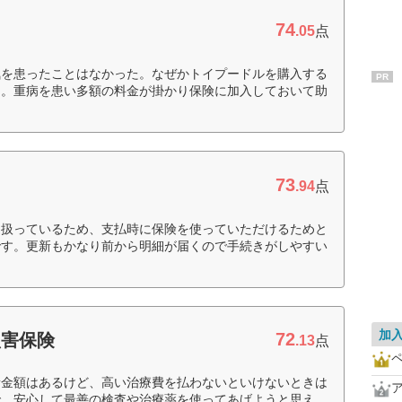
74
.05
点
気を患ったことはなかった。なぜかトイプードルを購入する
PR
た。重病を患い多額の料金が掛かり保険に加入しておいて助
73
.94
点
り扱っているため、支払時に保険を使っていただけるためと
です。更新もかなり前から明細が届くので手続きがしやすい
加
72
損害保険
.13
点
責金額はあるけど、高い治療費を払わないといけないときは
で、安心して最善の検査や治療薬を使ってあげようと思え