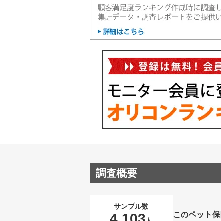
調査概要
サンプル数
このペット保
4,103
人