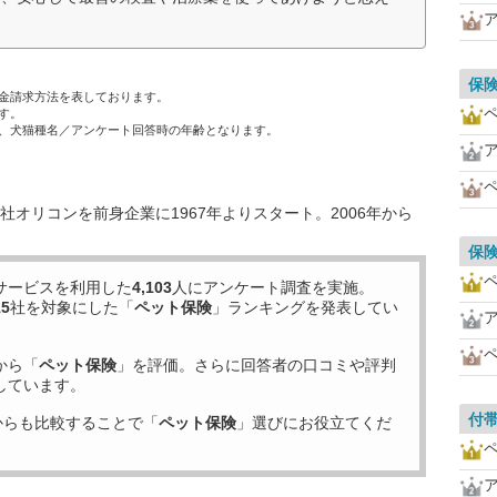
保
金請求方法を表しております。
す。
、犬猫種名／アンケート回答時の年齢となります。
オリコンを前身企業に1967年よりスタート。2006年から
保
サービスを利用した
4,103
人にアンケート調査を実施。
15
社を対象にした「
ペット保険
」ランキングを発表してい
から「
ペット保険
」を評価。さらに回答者の口コミや評判
しています。
付
からも比較することで「
ペット保険
」選びにお役立てくだ