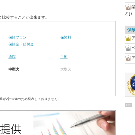
と]）
て比較することが出来ます。
保
保険プラン
保険料
保険金・給付金
通院
手術
中型犬
大型犬
業が2社未満のため発表しておりません。
PR