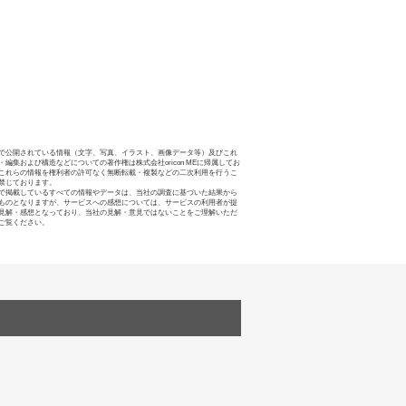
で公開されている情報（文字、写真、イラスト、画像データ等）及びこれ
・編集および構造などについての著作権は株式会社oricon MEに帰属してお
これらの情報を権利者の許可なく無断転載・複製などの二次利用を行うこ
禁じております。
で掲載しているすべての情報やデータは、当社の調査に基づいた結果から
ものとなりますが、サービスへの感想については、サービスの利用者が提
見解・感想となっており、当社の見解・意見ではないことをご理解いただ
ご覧ください。