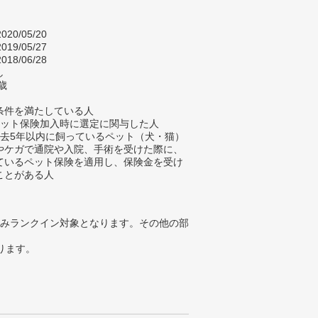
020/05/20
019/05/27
018/06/28
し
歳
条件を満たしている人
ペット保険加入時に選定に関与した人
過去5年以内に飼っているペット（犬・猫）
やケガで通院や入院、手術を受けた際に、
ているペット保険を適用し、保険金を受け
ことがある人
みランクイン対象となります。その他の部
ります。