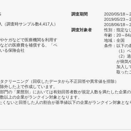
5
調査期間
2020/05/18～2
2019/05/23～2
03人（調査時サンプル数4,417人）
2018/06/18～2
調査対象者
性別：指定な
年齢：20～84
やケガなどで医療機関を利用す
地域：全国
などの医療費を補償する、「ペ
条件：以下の
いる保険会社
（1）
（2）
が病気
加入し
取った
タクリーニング（回収したデータから不正回答や異常値を排除）
除外した上で作成しています。
部門の「業態別」においては有効回答者数が規定人数を満たした企業の
数以上の企業がランクイン対象となります。
薦めたくないと回答した人の割合が基準値以下の企業がランクイン対象とな