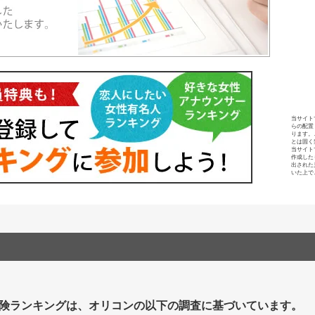
当サイト
らの配置
ります。
とは固く
当サイト
作成した
出された
いた上で
険ランキングは、オリコンの以下の調査に基づいています。