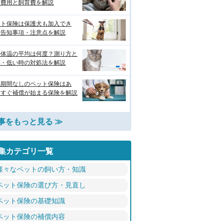
期費用と飼育費を解説
ット保険は保護犬も加入でき
？告知事項・注意点を解説
の体温の平均は何度？測り方と
い・低い時の対処法を解説
機期間なしのペット保険はあ
？すぐ補償が始まる保険を解説
事をもっと見る ≫
集カテゴリ一覧
様々なペットの飼い方・知識
ペット保険の選び方・見直し
ペット保険の基礎知識
ペット保険の補償内容