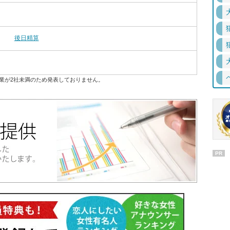
後日精算
業が2社未満のため発表しておりません。
PR