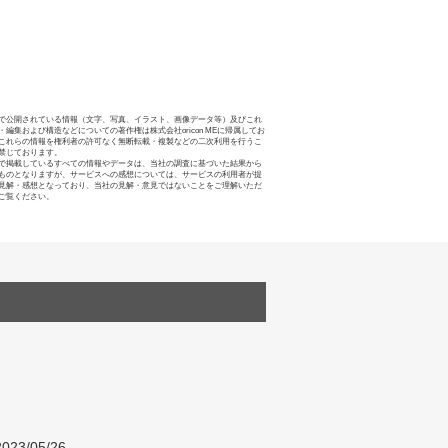
で公開されている情報（文字、写真、イラスト、画像データ等）及びこれ
・編集および構造などについての著作権は株式会社oricon MEに帰属してお
これらの情報を権利者の許可なく無断転載・複製などの二次利用を行うこ
禁じております。
で掲載しているすべての情報やデータは、当社の調査に基づいた結果から
ものとなりますが、サービスへの感想については、サービスの利用者が提
見解・感想となっており、当社の見解・意見ではないことをご理解いただ
ご覧ください。
023/05/26