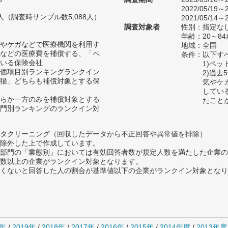
2022/05/19～2
60人（調査時サンプル数5,088人）
2021/05/14～2
調査対象者
性別：指定な
年齢：20～84
やケガなどで医療機関を利用す
地域：全国
などの医療費を補償する、「ペ
条件：以下す
いる保険会社
1)ペ
価項目別ランキングランクイン
2)過
猫」どちらも補償対象とする保
気やケ
してい
らか一方のみを補償対象とする
たこと
門別ランキングのランクイン対
タクリーニング（回収したデータから不正回答や異常値を排除）
除外した上で作成しています。
部門の「業態別」においては有効回答者数が規定人数を満たした企業の
数以上の企業がランクイン対象となります。
めたくないと回答した人の割合が基準値以下の企業がランクイン対象とな
0年
/
2019年
/
2018年
/
2017年
/
2016年
/
2015年
/
2014年度
/
2013年度