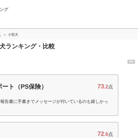
ング
版
小型犬
型犬ランキング・比較
PR
73
ート（PS保険）
.2
点
込報告書に手書きでメッセージが付いているのも嬉しかっ
72
.6
点