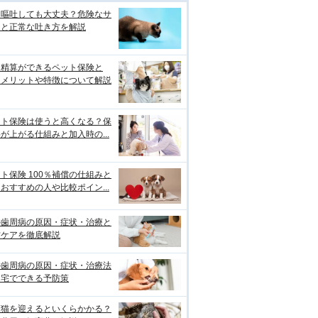
は嘔吐しても大丈夫？危険なサ
ンと正常な吐き方を解説
口精算ができるペット保険と
？メリットや特徴について解説
ット保険は使うと高くなる？保
が上がる仕組みと加入時の...
ト保険 100％補償の仕組みと
おすすめの人や比較ポイン...
の歯周病の原因・症状・治療と
防ケアを徹底解説
の歯周病の原因・症状・治療法
自宅でできる予防策
護猫を迎えるといくらかかる？