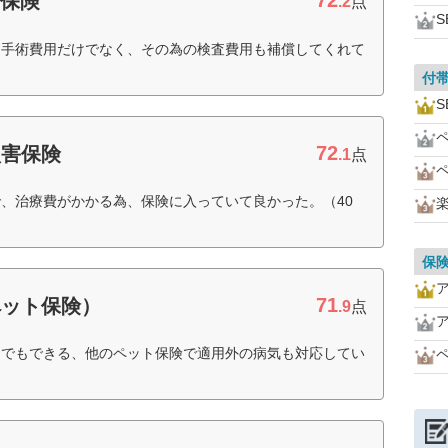
72
期保険
.2
点
る手術費用だけでなく、その為の検査費用も補償してくれて
付
72
損害保険
.1
点
、治療費がかかる為、保険に入っていて良かった。（40
保
71
ペット保険）
.9
点
つでもできる、他のペット保険で適用外の病気も対応してい