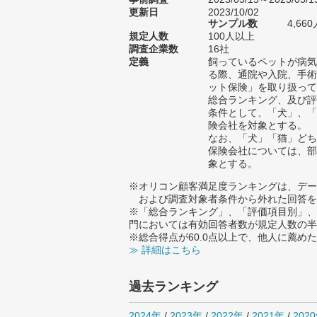
更新日
2023/10/02
サンプル数
4,6
規定人数
100人以上
調査企業数
16社
定義
飼っているペットが病気
る際、通院や入院、手術
ット保険」を取り扱って
総合ランキング、及び評
条件として、「犬」、「
険会社を対象とする。
なお、「犬」「猫」どち
保険会社については、部
象とする。
※オリコン顧客満足度ランキングは、デー
および調査対象者条件から外れた回答を
※「総合ランキング」、「評価項目別」、
門においては有効回答者数が規定人数の半
※総合得点が60.0点以上で、他人に薦
≫ 詳細はこちら
過去ランキング
2024年
/
2023年
/
2022年
/
2021年
/
202