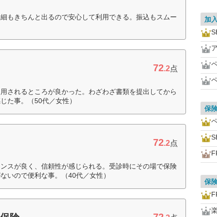
明細もきちんと出るので安心して利用できる。振込もスムー
加
72
.2
点
適用されるところが良かった。わざわざ書類を提出してから
じた事。（50代／女性）
保
72
.2
点
F
マンスが良く、信頼性が感じられる。受診時にその場で保険
ないので便利な事。（40代／女性）
保
F