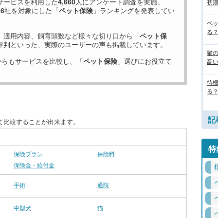
サービスを利用した
4,660
人にアンケート調査を実施。
初
16
社を対象にした「
ペット保険
」ランキングを発表してい
ペ
る
、適用内容、飼育頭数など様々な切り口から「
ペット保
評判といった、実際のユーザーの声も掲載しています。
猫
からもサービスを比較し、「
ペット保険
」選びにお役立て
高
待
る
記
て比較することが出来ます。
特
保険プラン
保険料
保険金・給付金
手術
通院
中型犬
猫