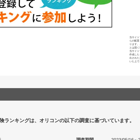
当サイト
らの配置
ります。
とは固く
当サイト
作成した
出された
いた上で
険ランキングは、オリコンの以下の調査に基づいています。
5
調査期間
2023/05/16～2