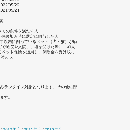
022/05/26
021/05/24
し
歳
べての条件を満たす人
ット保険加入時に選定に関与した人
去5年以内に飼っているペット（犬・猫）が病
ガで通院や入院、手術を受けた際に、加入
るペット保険を適用し、保険金を受け取っ
がある人
みランクイン対象となります。その他の部
ります。
/
2012年度
/
2011年度
/
2010年度