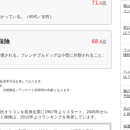
71
.4
点
猫
イ
かっている。（40代／女性）
窓
は
68
保険
.4
点
ペ
険料
補償される。フレンチブルドッグは小型に分類されること。
ペッ
は？
金請求方法を表しております。
す。
、犬猫種名／アンケート回答時の年齢となります。
猫
予
犬
オリコンを前身企業に1967年よりスタート。2006年から
と
ト保険は、2010年よりランキングを発表しています。
保