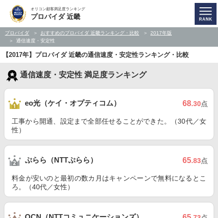
オリコン顧客満足度ランキング
プロバイダ 近畿
プロバイダ
おすすめのプロバイダ 近畿ランキング・比較
2017年版
通信速度・安定性
【2017年】プロバイダ 近畿の通信速度・安定性ランキング・比較
通信速度・安定性 満足度ランキング
eo光（ケイ・オプティコム）
68
.30
点
工事から開通、設定まで全部任せることができた。（30代／女
性）
ぷらら（NTTぷらら）
65
.83
点
料金が安いのと最初の数カ月はキャンペーンで無料になるとこ
ろ。（40代／女性）
OCN（NTTコミュニケーションズ）
65
.73
点