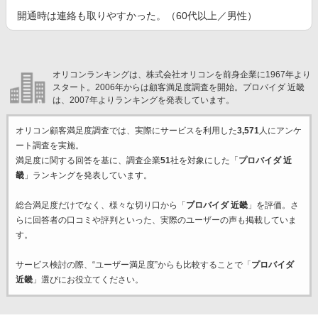
開通時は連絡も取りやすかった。（60代以上／男性）
オリコンランキングは、株式会社オリコンを前身企業に1967年より
スタート。2006年からは顧客満足度調査を開始。プロバイダ 近畿
は、2007年よりランキングを発表しています。
オリコン顧客満足度調査では、実際にサービスを利用した
3,571
人にアンケ
ート調査を実施。
満足度に関する回答を基に、調査企業
51
社を対象にした「
プロバイダ 近
畿
」ランキングを発表しています。
総合満足度だけでなく、様々な切り口から「
プロバイダ 近畿
」を評価。さ
らに回答者の口コミや評判といった、実際のユーザーの声も掲載していま
す。
サービス検討の際、“ユーザー満足度”からも比較することで「
プロバイダ
近畿
」選びにお役立てください。