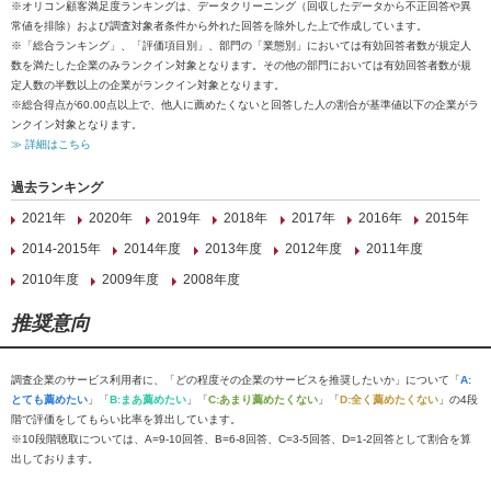
※オリコン顧客満足度ランキングは、データクリーニング（回収したデータから不正回答や異
常値を排除）および調査対象者条件から外れた回答を除外した上で作成しています。
※「総合ランキング」、「評価項目別」、部門の「業態別」においては有効回答者数が規定人
数を満たした企業のみランクイン対象となります。その他の部門においては有効回答者数が規
定人数の半数以上の企業がランクイン対象となります。
※総合得点が60.00点以上で、他人に薦めたくないと回答した人の割合が基準値以下の企業がラ
ンクイン対象となります。
≫ 詳細はこちら
過去ランキング
2021年
2020年
2019年
2018年
2017年
2016年
2015年
2014-2015年
2014年度
2013年度
2012年度
2011年度
2010年度
2009年度
2008年度
推奨意向
調査企業のサービス利用者に、「どの程度その企業のサービスを推奨したいか」について「
A:
とても薦めたい
」「
B:まあ薦めたい
」「
C:あまり薦めたくない
」「
D:全く薦めたくない
」の4段
階で評価をしてもらい比率を算出しています。
※10段階聴取については、A=9-10回答、B=6-8回答、C=3-5回答、D=1-2回答として割合を算
出しております。