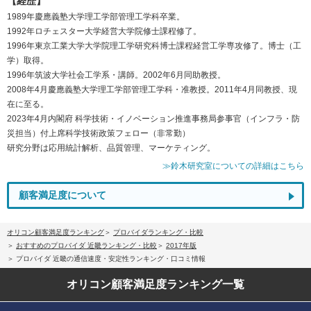
【経歴】
1989年慶應義塾大学理工学部管理工学科卒業。
1992年ロチェスター大学経営大学院修士課程修了。
1996年東京工業大学大学院理工学研究科博士課程経営工学専攻修了。博士（工
学）取得。
1996年筑波大学社会工学系・講師。2002年6月同助教授。
2008年4月慶應義塾大学理工学部管理工学科・准教授。2011年4月同教授、現
在に至る。
2023年4月内閣府 科学技術・イノベーション推進事務局参事官（インフラ・防
災担当）付上席科学技術政策フェロー（非常勤）
研究分野は応用統計解析、品質管理、マーケティング。
≫鈴木研究室についての詳細はこちら
顧客満足度について
オリコン顧客満足度ランキング
プロバイダランキング・比較
おすすめのプロバイダ 近畿ランキング・比較
2017年版
プロバイダ 近畿の通信速度・安定性ランキング・口コミ情報
オリコン顧客満足度
ランキング一覧