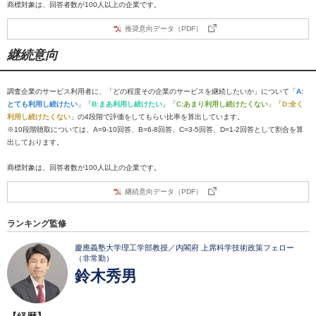
商標対象は、回答者数が100人以上の企業です。
推奨意向データ（PDF）
継続意向
調査企業のサービス利用者に、「どの程度その企業のサービスを継続したいか」について「
A:
とても利用し続けたい
」「
B:まあ利用し続けたい
」「
C:あまり利用し続けたくない
」「
D:全く
利用し続けたくない
」の4段階で評価をしてもらい比率を算出しています。
※10段階聴取については、A=9-10回答、B=6-8回答、C=3-5回答、D=1-2回答として割合を算
出しております。
商標対象は、回答者数が100人以上の企業です。
継続意向データ（PDF）
ランキング監修
慶應義塾大学理工学部教授／内閣府 上席科学技術政策フェロー
（非常勤）
鈴木秀男