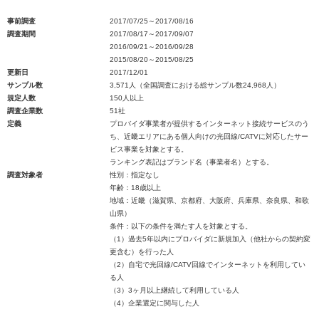
事前調査
2017/07/25～2017/08/16
調査期間
2017/08/17～2017/09/07
2016/09/21～2016/09/28
2015/08/20～2015/08/25
更新日
2017/12/01
サンプル数
3,571人（全国調査における総サンプル数24,968人）
規定人数
150人以上
調査企業数
51社
定義
プロバイダ事業者が提供するインターネット接続サービスのう
ち、近畿エリアにある個人向けの光回線/CATVに対応したサー
ビス事業を対象とする。
ランキング表記はブランド名（事業者名）とする。
調査対象者
性別：指定なし
年齢：18歳以上
地域：近畿（滋賀県、京都府、大阪府、兵庫県、奈良県、和歌
山県）
条件：以下の条件を満たす人を対象とする。
（1）過去5年以内にプロバイダに新規加入（他社からの契約変
更含む）を行った人
（2）自宅で光回線/CATV回線でインターネットを利用してい
る人
（3）3ヶ月以上継続して利用している人
（4）企業選定に関与した人