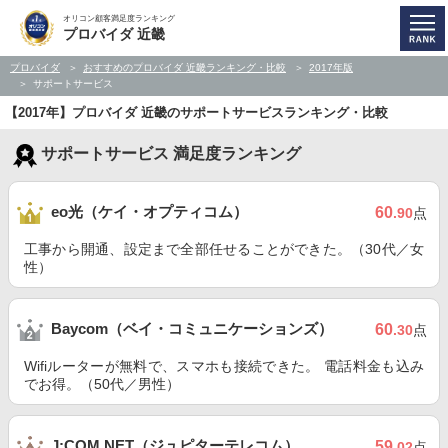
オリコン顧客満足度ランキング
プロバイダ 近畿
プロバイダ
おすすめのプロバイダ 近畿ランキング・比較
2017年版
サポートサービス
【2017年】プロバイダ 近畿のサポートサービスランキング・比較
サポートサービス 満足度ランキング
eo光（ケイ・オプティコム）
60
.90
点
工事から開通、設定まで全部任せることができた。（30代／女
性）
Baycom（ベイ・コミュニケーションズ）
60
.30
点
Wifiルーターが無料で、スマホも接続できた。 電話料金も込み
でお得。（50代／男性）
J:COM NET（ジュピターテレコム）
59
.02
点