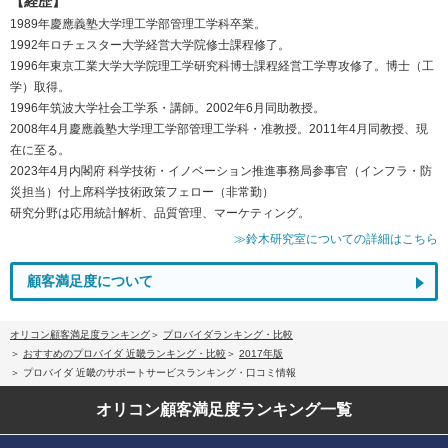
【経歴】
1989年慶應義塾大学理工学部管理工学科卒業。
1992年ロチェスター大学経営大学院修士課程修了。
1996年東京工業大学大学院理工学研究科博士課程経営工学専攻修了。博士（工
学）取得。
1996年筑波大学社会工学系・講師。2002年6月同助教授。
2008年4月慶應義塾大学理工学部管理工学科・准教授。2011年4月同教授、現
在に至る。
2023年4月内閣府 科学技術・イノベーション推進事務局参事官（インフラ・防
災担当）付上席科学技術政策フェロー（非常勤）
研究分野は応用統計解析、品質管理、マーケティング。
≫鈴木研究室についての詳細はこちら
顧客満足度について
オリコン顧客満足度ランキング
プロバイダランキング・比較
おすすめのプロバイダ 近畿ランキング・比較
2017年版
プロバイダ 近畿のサポートサービスランキング・口コミ情報
オリコン顧客満足度
ランキング一覧