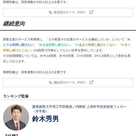
商標対象は、回答者数が100人以上の企業です。
推奨意向データ（PDF）
継続意向
調査企業のサービス利用者に、「どの程度その企業のサービスを継続したいか」について「
A:
とても利用し続けたい
」「
B:まあ利用し続けたい
」「
C:あまり利用し続けたくない
」「
D:全く
利用し続けたくない
」の4段階で評価をしてもらい比率を算出しています。
※10段階聴取については、A=9-10回答、B=6-8回答、C=3-5回答、D=1-2回答として割合を算
出しております。
商標対象は、回答者数が100人以上の企業です。
継続意向データ（PDF）
ランキング監修
慶應義塾大学理工学部教授／内閣府 上席科学技術政策フェロー
（非常勤）
鈴木秀男