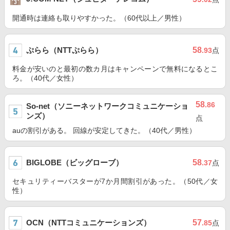
開通時は連絡も取りやすかった。（60代以上／男性）
ぷらら（NTTぷらら）
58
.93
点
料金が安いのと最初の数カ月はキャンペーンで無料になるとこ
ろ。（40代／女性）
58
.86
So-net（ソニーネットワークコミュニケーショ
ンズ）
点
auの割引がある。 回線が安定してきた。（40代／男性）
BIGLOBE（ビッグローブ）
58
.37
点
セキュリティーバスターが7か月間割引があった。（50代／女
性）
OCN（NTTコミュニケーションズ）
57
.85
点