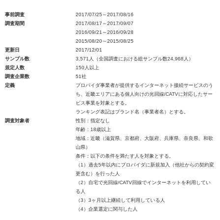
事前調査
2017/07/25～2017/08/16
調査期間
2017/08/17～2017/09/07
2016/09/21～2016/09/28
2015/08/20～2015/08/25
更新日
2017/12/01
サンプル数
3,571人（全国調査における総サンプル数24,968人）
規定人数
150人以上
調査企業数
51社
定義
プロバイダ事業者が提供するインターネット接続サービスのう
ち、近畿エリアにある個人向けの光回線/CATVに対応したサー
ビス事業を対象とする。
ランキング表記はブランド名（事業者名）とする。
調査対象者
性別：指定なし
年齢：18歳以上
地域：近畿（滋賀県、京都府、大阪府、兵庫県、奈良県、和歌
山県）
条件：以下の条件を満たす人を対象とする。
（1）過去5年以内にプロバイダに新規加入（他社からの契約変
更含む）を行った人
（2）自宅で光回線/CATV回線でインターネットを利用してい
る人
（3）3ヶ月以上継続して利用している人
（4）企業選定に関与した人