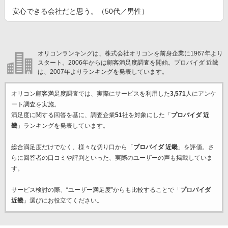
安心できる会社だと思う。（50代／男性）
オリコンランキングは、株式会社オリコンを前身企業に1967年より
スタート。2006年からは顧客満足度調査を開始。プロバイダ 近畿
は、2007年よりランキングを発表しています。
オリコン顧客満足度調査では、実際にサービスを利用した
3,571
人にアンケ
ート調査を実施。
満足度に関する回答を基に、調査企業
51
社を対象にした「
プロバイダ 近
畿
」ランキングを発表しています。
総合満足度だけでなく、様々な切り口から「
プロバイダ 近畿
」を評価。さ
らに回答者の口コミや評判といった、実際のユーザーの声も掲載していま
す。
サービス検討の際、“ユーザー満足度”からも比較することで「
プロバイダ
近畿
」選びにお役立てください。