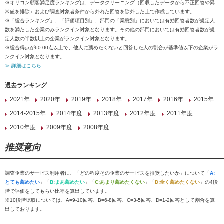
※オリコン顧客満足度ランキングは、データクリーニング（回収したデータから不正回答や異
常値を排除）および調査対象者条件から外れた回答を除外した上で作成しています。
※「総合ランキング」、「評価項目別」、部門の「業態別」においては有効回答者数が規定人
数を満たした企業のみランクイン対象となります。その他の部門においては有効回答者数が規
定人数の半数以上の企業がランクイン対象となります。
※総合得点が60.00点以上で、他人に薦めたくないと回答した人の割合が基準値以下の企業がラ
ンクイン対象となります。
≫ 詳細はこちら
過去ランキング
2021年
2020年
2019年
2018年
2017年
2016年
2015年
2014-2015年
2014年度
2013年度
2012年度
2011年度
2010年度
2009年度
2008年度
推奨意向
調査企業のサービス利用者に、「どの程度その企業のサービスを推奨したいか」について「
A:
とても薦めたい
」「
B:まあ薦めたい
」「
C:あまり薦めたくない
」「
D:全く薦めたくない
」の4段
階で評価をしてもらい比率を算出しています。
※10段階聴取については、A=9-10回答、B=6-8回答、C=3-5回答、D=1-2回答として割合を算
出しております。