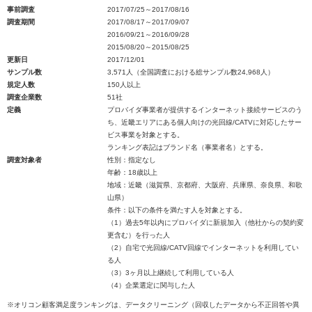
事前調査
2017/07/25～2017/08/16
調査期間
2017/08/17～2017/09/07
2016/09/21～2016/09/28
2015/08/20～2015/08/25
更新日
2017/12/01
サンプル数
3,571人（全国調査における総サンプル数24,968人）
規定人数
150人以上
調査企業数
51社
定義
プロバイダ事業者が提供するインターネット接続サービスのう
ち、近畿エリアにある個人向けの光回線/CATVに対応したサー
ビス事業を対象とする。
ランキング表記はブランド名（事業者名）とする。
調査対象者
性別：指定なし
年齢：18歳以上
地域：近畿（滋賀県、京都府、大阪府、兵庫県、奈良県、和歌
山県）
条件：以下の条件を満たす人を対象とする。
（1）過去5年以内にプロバイダに新規加入（他社からの契約変
更含む）を行った人
（2）自宅で光回線/CATV回線でインターネットを利用してい
る人
（3）3ヶ月以上継続して利用している人
（4）企業選定に関与した人
※オリコン顧客満足度ランキングは、データクリーニング（回収したデータから不正回答や異