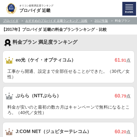
オリコン顧客満足度ランキング
プロバイダ 近畿
プロバイダ
おすすめのプロバイダ 近畿ランキング・比較
2017年版
料金プラン
【2017年】プロバイダ 近畿の料金プランランキング・比較
料金プラン 満足度ランキング
eo光（ケイ・オプティコム）
61
.91
点
工事から開通、設定まで全部任せることができた。（30代／女
性）
ぷらら（NTTぷらら）
60
.79
点
料金が安いのと最初の数カ月はキャンペーンで無料になるとこ
ろ。（40代／女性）
J:COM NET（ジュピターテレコム）
60
.20
点