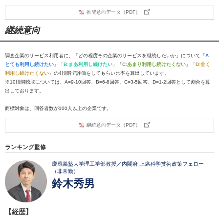
推奨意向データ（PDF）
継続意向
調査企業のサービス利用者に、「どの程度その企業のサービスを継続したいか」について「
A:
とても利用し続けたい
」「
B:まあ利用し続けたい
」「
C:あまり利用し続けたくない
」「
D:全く
利用し続けたくない
」の4段階で評価をしてもらい比率を算出しています。
※10段階聴取については、A=9-10回答、B=6-8回答、C=3-5回答、D=1-2回答として割合を算
出しております。
商標対象は、回答者数が100人以上の企業です。
継続意向データ（PDF）
ランキング監修
慶應義塾大学理工学部教授／内閣府 上席科学技術政策フェロー
（非常勤）
鈴木秀男
【経歴】