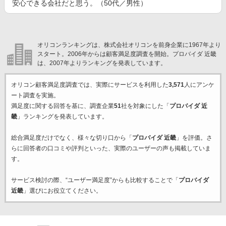
安心できる会社だと思う。（50代／男性）
オリコンランキングは、株式会社オリコンを前身企業に1967年より
スタート。2006年からは顧客満足度調査を開始。プロバイダ 近畿
は、2007年よりランキングを発表しています。
オリコン顧客満足度調査では、実際にサービスを利用した
3,571
人にアンケ
ート調査を実施。
満足度に関する回答を基に、調査企業
51
社を対象にした「
プロバイダ 近
畿
」ランキングを発表しています。
総合満足度だけでなく、様々な切り口から「
プロバイダ 近畿
」を評価。さ
らに回答者の口コミや評判といった、実際のユーザーの声も掲載していま
す。
サービス検討の際、“ユーザー満足度”からも比較することで「
プロバイダ
近畿
」選びにお役立てください。