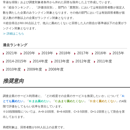
常値を排除）および調査対象者条件から外れた回答を除外した上で作成しています。
※「総合ランキング」、「評価項目別」、部門の「業態別」においては有効回答者数が規定人
数を満たした企業のみランクイン対象となります。その他の部門においては有効回答者数が規
定人数の半数以上の企業がランクイン対象となります。
※総合得点が60.00点以上で、他人に薦めたくないと回答した人の割合が基準値以下の企業がラ
ンクイン対象となります。
≫ 詳細はこちら
過去ランキング
2021年
2020年
2019年
2018年
2017年
2016年
2015年
2014-2015年
2014年度
2013年度
2012年度
2011年度
2010年度
2009年度
2008年度
推奨意向
調査企業のサービス利用者に、「どの程度その企業のサービスを推奨したいか」について「
A:
とても薦めたい
」「
B:まあ薦めたい
」「
C:あまり薦めたくない
」「
D:全く薦めたくない
」の4段
階で評価をしてもらい比率を算出しています。
※10段階聴取については、A=9-10回答、B=6-8回答、C=3-5回答、D=1-2回答として割合を算
出しております。
商標対象は、回答者数が100人以上の企業です。