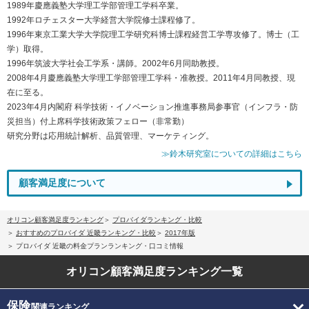
1989年慶應義塾大学理工学部管理工学科卒業。
1992年ロチェスター大学経営大学院修士課程修了。
1996年東京工業大学大学院理工学研究科博士課程経営工学専攻修了。博士（工
学）取得。
1996年筑波大学社会工学系・講師。2002年6月同助教授。
2008年4月慶應義塾大学理工学部管理工学科・准教授。2011年4月同教授、現
在に至る。
2023年4月内閣府 科学技術・イノベーション推進事務局参事官（インフラ・防
災担当）付上席科学技術政策フェロー（非常勤）
研究分野は応用統計解析、品質管理、マーケティング。
≫鈴木研究室についての詳細はこちら
顧客満足度について
オリコン顧客満足度ランキング
プロバイダランキング・比較
おすすめのプロバイダ 近畿ランキング・比較
2017年版
プロバイダ 近畿の料金プランランキング・口コミ情報
オリコン顧客満足度
ランキング一覧
保険
関連ランキング