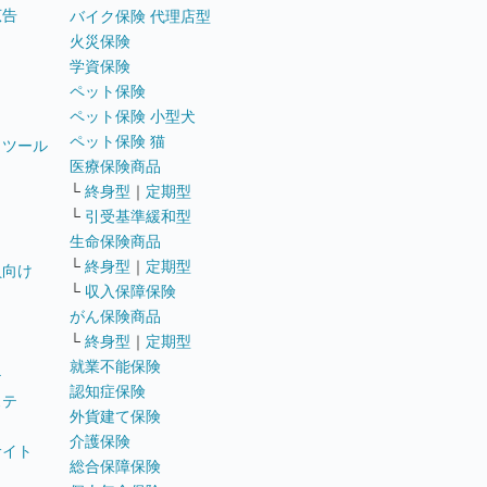
広告
バイク保険 代理店型
火災保険
学資保険
ペット保険
ペット保険 小型犬
ペット保険 猫
トツール
医療保険商品
└
終身型
｜
定期型
└
引受基準緩和型
生命保険商品
└
終身型
｜
定期型
員向け
└
収入保障保険
がん保険商品
└
終身型
｜
定期型
就業不能保険
テ
認知症保険
ステ
外貨建て保険
介護保険
サイト
総合保障保険