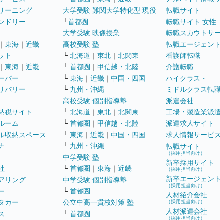
リーニング
大学受験 難関大学特化型 現役
転職サイト
ンドリー
└
首都圏
転職サイト 女性
大学受験 映像授業
転職スカウトサ
｜
東海
｜
近畿
高校受験 塾
転職エージェン
ット
└
北海道
｜
東北
｜
北関東
看護師転職
｜
東海
｜
近畿
└
首都圏
｜
甲信越・北陸
介護転職
ーパー
└
東海
｜
近畿
｜
中国・四国
ハイクラス・
リバリー
└
九州・沖縄
ミドルクラス転
高校受験 個別指導塾
派遣会社
納税サイト
└
北海道
｜
東北
｜
北関東
工場・製造業派
ルーム
└
首都圏
｜
甲信越・北陸
派遣求人サイト
ル収納スペース
└
東海
｜
近畿
｜
中国・四国
求人情報サービ
ナ
└
九州・沖縄
転職サイト
（採用担当向け）
中学受験 塾
新卒採用サイト
社
└
首都圏
｜
東海
｜
近畿
（採用担当向け）
新卒エージェン
アリング
中学受験 個別指導塾
（採用担当向け）
ー
└
首都圏
人材紹介会社
タカー
公立中高一貫校対策 塾
（採用担当向け）
人材派遣会社
ス
└
首都圏
（採用担当向け）