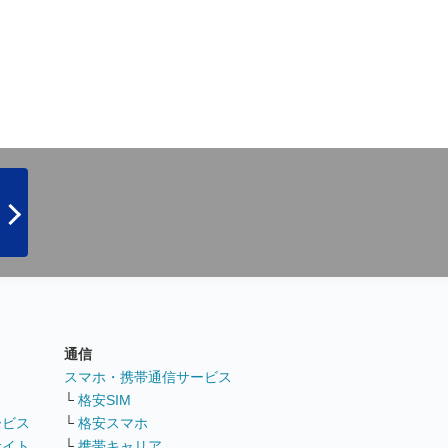
通信
ト
スマホ・携帯通信サービス
└
格安SIM
ービス
└
格安スマホ
サイト
└
携帯キャリア