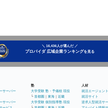
＼ 16,436人が選んだ ／
プロバイダ 広域企業ランキング
を見る
塾
人材
ーサーバー
大学受験 塾・予備校 現役
就活エージェン
└
首都圏
｜
東海
｜
近畿
就活サイト
ーサーバー
大学受験 個別指導塾 現役
逆求人型就活サ
サービス
└
首都圏
｜
東海
｜
近畿
アルバイト情報