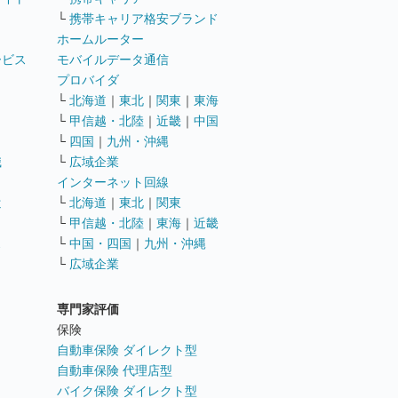
└
携帯キャリア格安ブランド
ホームルーター
ービス
モバイルデータ通信
ト
プロバイダ
└
北海道
｜
東北
｜
関東
｜
東海
└
甲信越・北陸
｜
近畿
｜
中国
└
四国
｜
九州・沖縄
職
└
広域企業
インターネット回線
遣
└
北海道
｜
東北
｜
関東
└
甲信越・北陸
｜
東海
｜
近畿
ス
└
中国・四国
｜
九州・沖縄
└
広域企業
専門家評価
ト
保険
自動車保険 ダイレクト型
自動車保険 代理店型
バイク保険 ダイレクト型