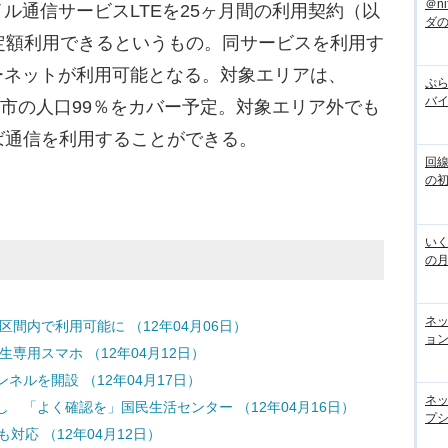
＠n
通信サービスLTEを25ヶ月間の利用契約（以
ダ
定額利用できるというもの。同サービスを利用す
ーネットが利用可能となる。対象エリアは、
ぷら
バ
都市の人口99％をカバー予定。対象エリア外でも
あれば通信を利用することができる。
回
の
いく
の
ネ
区間内で利用可能に （12年04月06日）
ョン
専用スマホ （12年04月12日）
ンネルを開設 （12年04月17日）
ネ
 「よく確認を」国民生活センター （12年04月16日）
プシ
も対応 （12年04月12日）