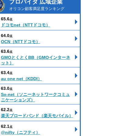
プロバイダ 広域企業
オリコン顧客満足度ランキング
65.6
点
ドコモnet（NTTドコモ）
64.0
点
OCN（NTTドコモ）
63.6
点
GMOとくとくBB（GMOインターネ
ット）
63.4
点
au one net（KDDI）
63.0
点
So-net（ソニーネットワークコミュ
ニケーションズ）
62.2
点
楽天ブロードバンド（楽天モバイル）
62.1
点
@nifty（ニフティ）