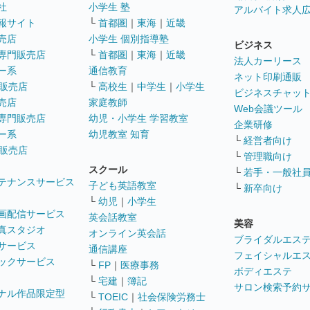
社
小学生 塾
アルバイト求人
報サイト
└
首都圏
｜
東海
｜
近畿
売店
小学生 個別指導塾
ビジネス
専門販売店
└
首都圏
｜
東海
｜
近畿
法人カーリース
ー系
通信教育
ネット印刷通販
販売店
└
高校生
｜
中学生
｜
小学生
ビジネスチャッ
売店
家庭教師
Web会議ツール
専門販売店
幼児・小学生 学習教室
企業研修
ー系
幼児教室 知育
└
経営者向け
販売店
└
管理職向け
スクール
└
若手・一般社
テナンスサービス
子ども英語教室
└
新卒向け
└
幼児
｜
小学生
画配信サービス
英会話教室
美容
真スタジオ
オンライン英会話
ブライダルエス
サービス
通信講座
フェイシャルエ
ックサービス
└
FP
｜
医療事務
ボディエステ
└
宅建
｜
簿記
サロン検索予約
ナル作品限定型
└
TOEIC
｜
社会保険労務士