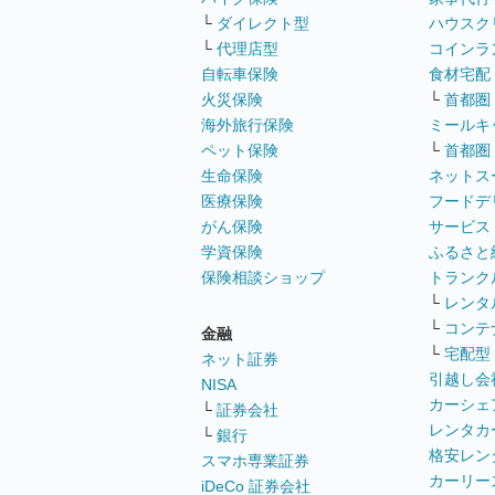
└
ダイレクト型
ハウスク
└
代理店型
コインラ
自転車保険
食材宅配
火災保険
└
首都圏
海外旅行保険
ミールキ
ペット保険
└
首都圏
生命保険
ネットス
医療保険
フードデ
がん保険
サービス
学資保険
ふるさと
保険相談ショップ
トランク
└
レンタ
└
コンテ
金融
└
宅配型
ネット証券
引越し会
NISA
カーシェ
└
証券会社
レンタカ
└
銀行
格安レン
スマホ専業証券
カーリー
iDeCo 証券会社