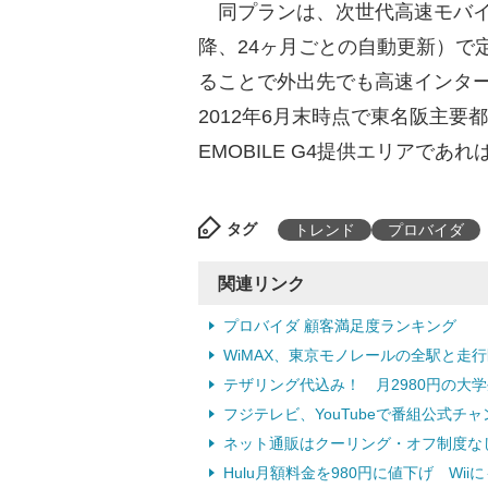
同プランは、次世代高速モバイル
降、24ヶ月ごとの自動更新）で
ることで外出先でも高速インタ
2012年6月末時点で東名阪主要
EMOBILE G4提供エリアで
タグ
トレンド
プロバイダ
関連リンク
プロバイダ 顧客満足度ランキング
WiMAX、東京モノレールの全駅と走行
テザリング代込み！ 月2980円の大学生
フジテレビ、YouTubeで番組公式チャ
ネット通販はクーリング・オフ制度なし
Hulu月額料金を980円に値下げ Wiiに