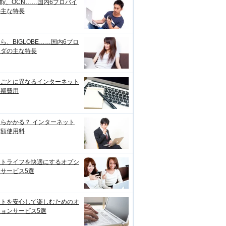
ifty、OCN……国内6プロバイ
の主な特長
ら、BIGLOBE……国内6プロ
イダの主な特長
線ごとに異なるインターネット
初期費用
らかかる？ インターネット
月額使用料
ットライフを快適にするオプシ
サービス5選
ットを安心して楽しむためのオ
ョンサービス5選