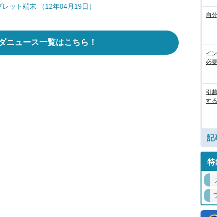
レット端末 （12年04月19日）
自
ダニュース一覧はこちら！
イ
必
引
す
記
特