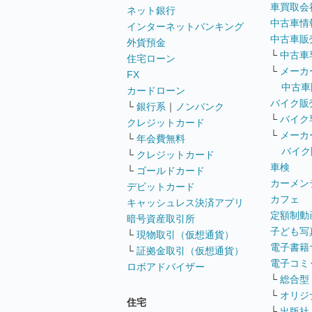
車買取会
ネット銀行
中古車情
インターネットバンキング
中古車販
外貨預金
└
中古車
住宅ローン
└
メーカ
FX
中古車
カードローン
バイク販
└
銀行系
｜
ノンバンク
└
バイク
クレジットカード
└
メーカ
└
年会費無料
バイク
└
クレジットカード
車検
└
ゴールドカード
カーメン
デビットカード
カフェ
キャッシュレス決済アプリ
定額制動
暗号資産取引所
子ども写
└
現物取引（仮想通貨）
電子書籍
└
証拠金取引（仮想通貨）
電子コミ
ロボアドバイザー
└
総合型
└
オリジ
住宅
└
出版社