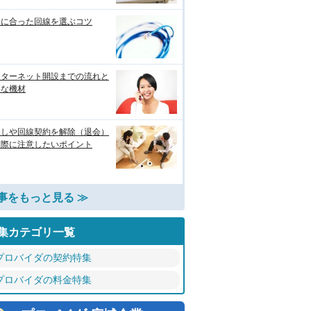
分に合った回線を選ぶコツ
ンターネット開設までの流れと
要な機材
越しや回線契約を解除（退会）
る際に注意したいポイント
事をもっと見る ≫
集カテゴリ一覧
プロバイダの契約特集
プロバイダの料金特集