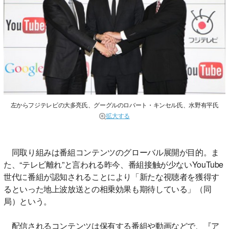
左からフジテレビの大多亮氏、グーグルのロバート・キンセル氏、水野有平氏
拡大する
同取り組みは番組コンテンツのグローバル展開が目的。ま
た、“テレビ離れ”と言われる昨今、番組接触が少ないYouTube
世代に番組が認知されることにより「新たな視聴者を獲得す
るといった地上波放送との相乗効果も期待している」（同
局）という。
配信されるコンテンツは保有する番組や動画などで、『ア