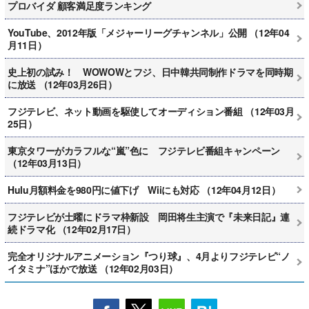
プロバイダ 顧客満足度ランキング
YouTube、2012年版「メジャーリーグチャンネル」公開 （12年04
月11日）
史上初の試み！ WOWOWとフジ、日中韓共同制作ドラマを同時期
に放送 （12年03月26日）
フジテレビ、ネット動画を駆使してオーディション番組 （12年03月
25日）
東京タワーがカラフルな“嵐”色に フジテレビ番組キャンペーン
（12年03月13日）
Hulu月額料金を980円に値下げ Wiiにも対応 （12年04月12日）
フジテレビが土曜にドラマ枠新設 岡田将生主演で『未来日記』連
続ドラマ化 （12年02月17日）
完全オリジナルアニメーション『つり球』、4月よりフジテレビ“ノ
イタミナ”ほかで放送 （12年02月03日）