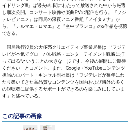
イドリング!!!』は過去6年間にわたって放送された中から厳選
し順次公開。コンサート映像や楽曲PVの配信も行う。『フジ
テレビアニメ』は同局の深夜アニメ番組『ノイタミナ』か
ら、『テルマエ・ロマエ』と『空中ブランコ』の2作品を視聴
できる。
同局執行役員の大多亮クリエイティブ事業局長は「“フジテ
レビが本気でグローバル戦略・エンターテイメント戦略に打
って出る”ということの大きな一歩です。今後の展開にご期待
ください」とコメント。また、Google・YouTubeコンテンツ
担当のロバート・キンセル副社長は「フジテレビが長年にわ
たり築いてきた高品質なコンテンツを国内および海外の多く
の視聴者に提供するサポートができるのを楽しみにしていま
す」と述べている。
この記事の画像