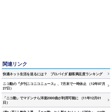
関連リンク
快適ネット生活を送るには？ プロバイダ 顧客満足度ランキング
ニコ動の『夕刊ニコニコニュース』、7月末で一時休止 （12年07月
27日）
「ニコ動」でマドンナら洋楽2000曲が利用可能に （11年12月01
日）
“歌い手”人気急上昇 『ニコ動』から新たなトレンド誕生へ（10年