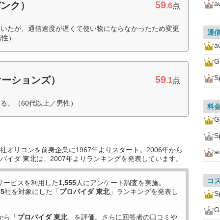
59
a
バンク）
.6
点
ていたが、通信速度が遅くて使い物にならなかったため変更
通
男性）
a
S
59
ケーションズ）
.1
点
る。（60代以上／男性）
料
S
オリコンを前身企業に1967年よりスタート。2006年から
a
バイダ 東北は、2007年よりランキングを発表しています。
コ
サービスを利用した
1,555
人にアンケート調査を実施。
35
社を対象にした「
プロバイダ 東北
」ランキングを発表し
S
から「
プロバイダ 東北
」を評価。さらに回答者の口コミや