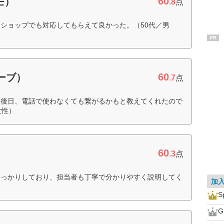
60
モ）
.8
点
ショップでも対応してもらえて良かった。（50代／男
PR
60
ローブ）
.7
点
を後日、電話で使わなくても繋がるかもと教えてくれたので
女性）
60
.3
点
しっかりしており、担当者も丁寧で分かりやすく説明してく
加
S