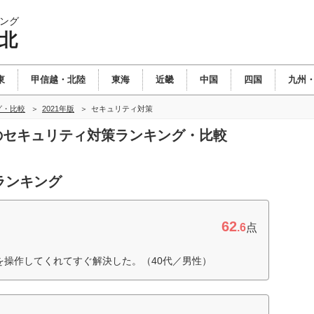
ング
東北
東
甲信越・北陸
東海
近畿
中国
四国
九州
グ・比較
2021年版
セキュリティ対策
北のセキュリティ対策ランキング・比較
ランキング
62
.6
点
を操作してくれてすぐ解決した。（40代／男性）