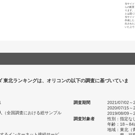
当サイト
らの配置
ります。
とは固く
当サイト
作成した
出された
いた上で
ダ 東北ランキングは、オリコンの以下の調査に基づいていま
1
調査期間
2021/07/02～2
2020/07/15～2
55人（全国調査における総サンプル
2019/08/09～2
調査対象者
性別：指定な
年齢：18～84
地域：東北（
するインターネット接続サービ