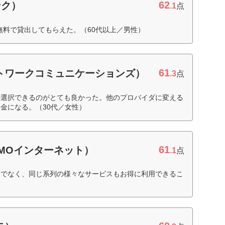
62
ンク）
.1
点
を無料で貸出してもらえた。（60代以上／男性）
61
ネットワークコミュニケーションズ）
.3
点
か選択できるのがとても良かった。他のプロバイダに変える
金になる。（30代／女性）
61
GMOインターネット）
.1
点
けでなく、同じ系列の様々なサービスもお得に利用できるこ