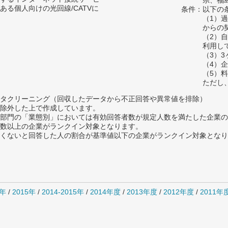
県、福
ある個人向けの光回線/CATVに
条件：以下の
（1）
からの
（2）
利用し
（3）
（4）
（5）
ただし
タクリーニング（回収したデータから不正回答や異常値を排除）
除外した上で作成しています。
部門の「業態別」においては有効回答者数が規定人数を満たした企業の
数以上の企業がランクイン対象となります。
めたくないと回答した人の割合が基準値以下の企業がランクイン対象とな
6年
/
2015年
/
2014-2015年
/
2014年度
/
2013年度
/
2012年度
/
2011年