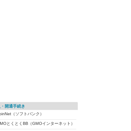
入・開通手続き
pinNet（ソフトバンク）
GMOとくとくBB（GMOインターネット）