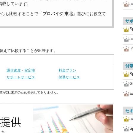
掲載しています。
a
からも比較することで「
プロバイダ 東北
」選びにお役立て
サ
S
a
ド
び替えて比較することが出来ます。
付
通信速度・安定性
料金プラン
S
サポートサービス
付帯サービス
業が2社未満のため発表しておりません。
a
セ
a
S