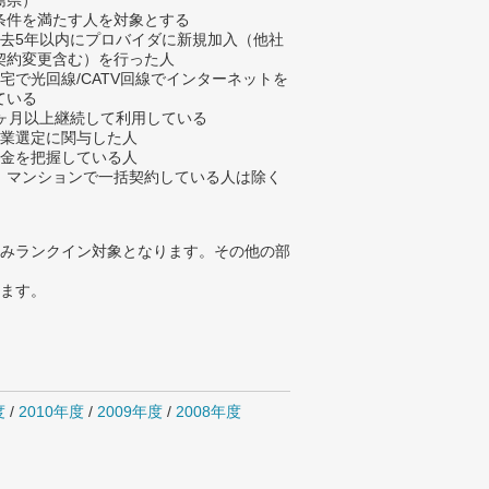
島県）
条件を満たす人を対象とする
過去5年以内にプロバイダに新規加入（他社
契約変更含む）を行った人
自宅で光回線/CATV回線でインターネットを
ている
3ヶ月以上継続して利用している
企業選定に関与した人
料金を把握している人
、マンションで一括契約している人は除く
みランクイン対象となります。その他の部
ります。
度
/
2010年度
/
2009年度
/
2008年度