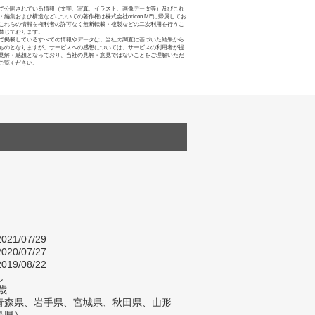
で公開されている情報（文字、写真、イラスト、画像データ等）及びこれ
・編集および構造などについての著作権は株式会社oricon MEに帰属してお
これらの情報を権利者の許可なく無断転載・複製などの二次利用を行うこ
禁じております。
で掲載しているすべての情報やデータは、当社の調査に基づいた結果から
ものとなりますが、サービスへの感想については、サービスの利用者が提
見解・感想となっており、当社の見解・意見ではないことをご理解いただ
ご覧ください。
021/07/29
020/07/27
019/08/22
し
歳
青森県、岩手県、宮城県、秋田県、山形