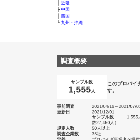
近畿
中国
四国
九州・沖縄
調査概要
サンプル数
このプロバイ
1,555
す。
人
事前調査
2021/04/19～2021/07/0
更新日
2021/12/01
サンプル数
1,5
数27,450人）
規定人数
50人以上
調査企業数
35社
定義
プロバイダ事業者が提供