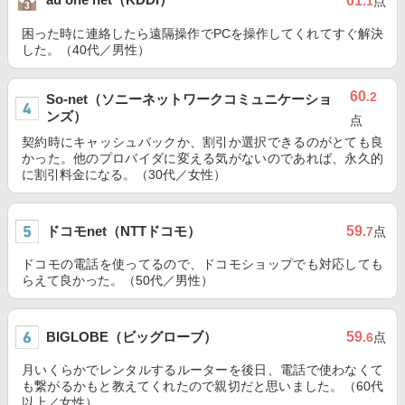
61
.1
点
困った時に連絡したら遠隔操作でPCを操作してくれてすぐ解決
した。（40代／男性）
60
.2
So-net（ソニーネットワークコミュニケーショ
ンズ）
点
契約時にキャッシュバックか、割引か選択できるのがとても良
かった。他のプロバイダに変える気がないのであれば、永久的
に割引料金になる。（30代／女性）
ドコモnet（NTTドコモ）
59
.7
点
ドコモの電話を使ってるので、ドコモショップでも対応しても
らえて良かった。（50代／男性）
BIGLOBE（ビッグローブ）
59
.6
点
月いくらかでレンタルするルーターを後日、電話で使わなくて
も繋がるかもと教えてくれたので親切だと思いました。（60代
以上／女性）