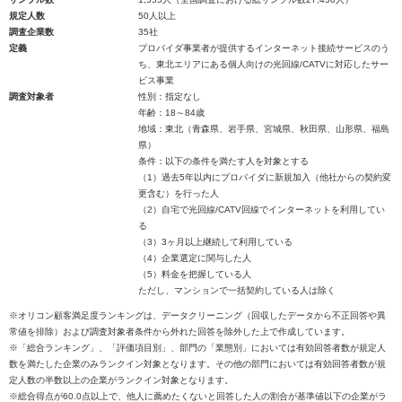
規定人数
50人以上
調査企業数
35社
定義
プロバイダ事業者が提供するインターネット接続サービスのう
ち、東北エリアにある個人向けの光回線/CATVに対応したサー
ビス事業
調査対象者
性別：指定なし
年齢：18～84歳
地域：東北（青森県、岩手県、宮城県、秋田県、山形県、福島
県）
条件：以下の条件を満たす人を対象とする
（1）過去5年以内にプロバイダに新規加入（他社からの契約変
更含む）を行った人
（2）自宅で光回線/CATV回線でインターネットを利用してい
る
（3）3ヶ月以上継続して利用している
（4）企業選定に関与した人
（5）料金を把握している人
ただし、マンションで一括契約している人は除く
※オリコン顧客満足度ランキングは、データクリーニング（回収したデータから不正回答や異
常値を排除）および調査対象者条件から外れた回答を除外した上で作成しています。
※「総合ランキング」、「評価項目別」、部門の「業態別」においては有効回答者数が規定人
数を満たした企業のみランクイン対象となります。その他の部門においては有効回答者数が規
定人数の半数以上の企業がランクイン対象となります。
※総合得点が60.0点以上で、他人に薦めたくないと回答した人の割合が基準値以下の企業がラ