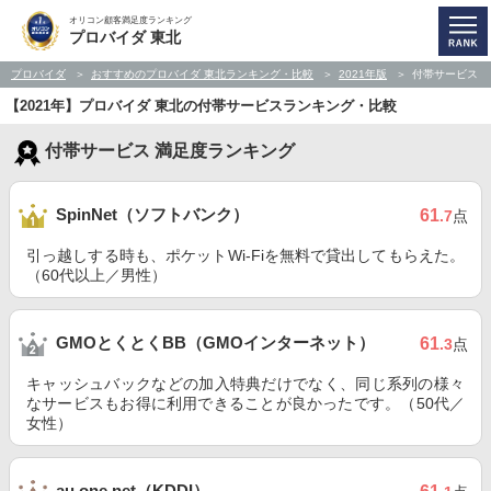
オリコン顧客満足度ランキング
プロバイダ 東北
プロバイダ
おすすめのプロバイダ 東北ランキング・比較
2021年版
付帯サービス
【2021年】プロバイダ 東北の付帯サービスランキング・比較
付帯サービス 満足度ランキング
SpinNet（ソフトバンク）
61
.7
点
引っ越しする時も、ポケットWi-Fiを無料で貸出してもらえた。
（60代以上／男性）
GMOとくとくBB（GMOインターネット）
61
.3
点
キャッシュバックなどの加入特典だけでなく、同じ系列の様々
なサービスもお得に利用できることが良かったです。（50代／
女性）
au one net（KDDI）