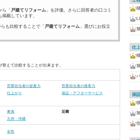
工
から「
戸建てリフォーム
」を評価。さらに回答者の口コミ
も掲載しています。
L
からも比較することで「
戸建てリフォーム
」選びにお役立
仕
び替えて比較することが出来ます。
営業担当者の提案力
営業担当者の接客力
仕上がり
保証・アフターサービス
保
東海
近畿
九州・沖縄
女性