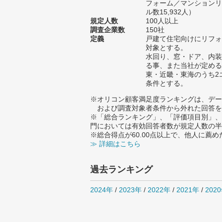
フォーム／マンションリ
ル数15,932人）
規定人数
100人以上
調査企業数
150社
定義
戸建て住宅向けにリフォ
対象とする。
水回り、窓・ドア、内装
る事、また当社が定める
東・近畿・東海のうち2
条件とする。
※オリコン顧客満足度ランキングは、デー
および調査対象者条件から外れた回答を
※「総合ランキング」、「評価項目別」、
門においては有効回答者数が規定人数の半
※総合得点が60.00点以上で、他人に
≫ 詳細はこちら
過去ランキング
2024年
/
2023年
/
2022年
/
2021年
/
202