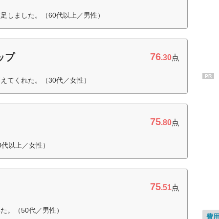
足しました。（60代以上／男性）
76
ップ
.30
点
PR
えてくれた。（30代／女性）
75
.80
点
0代以上／女性）
75
.51
点
た。（50代／男性）
費