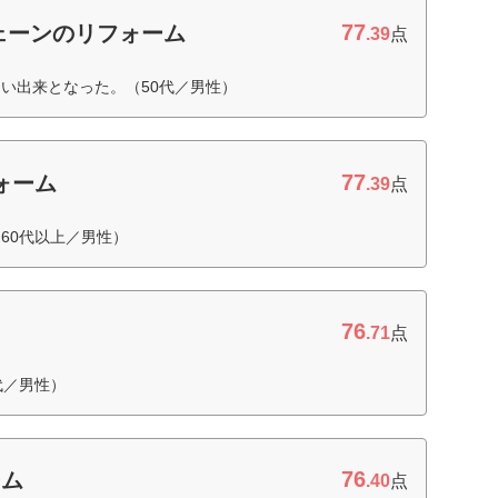
77
ェーンのリフォーム
.39
点
い出来となった。（50代／男性）
77
フォーム
.39
点
60代以上／男性）
76
ク
.71
点
代／男性）
76
ーム
.40
点