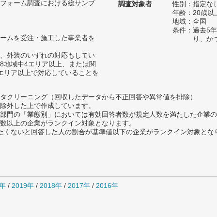
フォーム調査における総サンプ
調査対象者
性別：指定な
年齢：20歳以
地域：全国
条件：過去5
ームを受注・施工した事業者を
り、か
、外装のいずれの対応もしてい
8地域中4エリア以上、または関
エリア以上で対応していることを
タクリーニング（回収したデータから不正回答や異常値を排除）
除外した上で作成しています。
部門の「業態別」においては有効回答者数が規定人数を満たした企業の
数以上の企業がランクイン対象となります。
薦めたくないと回答した人の割合が基準値以下の企業がランクイン対象とな
0年
/
2019年
/
2018年
/
2017年
/
2016年