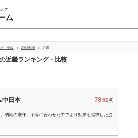
ング
ーム
グ・比較
2017年版
近畿
ムの近畿ランキング・比較
78
ム中日本
.62
点
た、納期の厳守、予算に合わせた中でより効果を追求した提