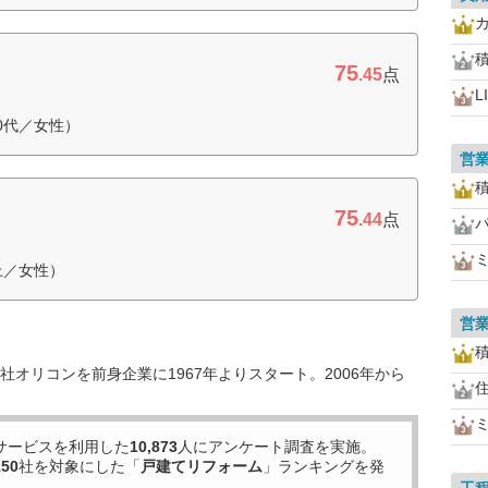
75
.45
点
L
0代／女性）
営
75
.44
点
上／女性）
営
オリコンを前身企業に1967年よりスタート。2006年から
サービスを利用した
10,873
人にアンケート調査を実施。
150
社を対象にした「
戸建てリフォーム
」ランキングを発