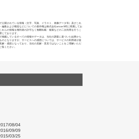
で公開されている情報（文字、写真、イラスト、画像データ等）及びこれ
・編集および構造などについての著作権は株式会社oricon MEに帰属してお
これらの情報を権利者の許可なく無断転載・複製などの二次利用を行うこ
禁じております。
で掲載しているすべての情報やデータは、当社の調査に基づいた結果から
ものとなりますが、サービスへの感想については、サービスの利用者が提
見解・感想となっており、当社の見解・意見ではないことをご理解いただ
ご覧ください。
017/08/04
016/09/09
015/03/25