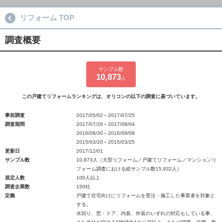
リフォーム TOP
調査概要
サンプル数
10,873
人
この戸建てリフォームランキングは、オリコンの以下の調査に基づいています。
事前調査
2017/05/02～2017/07/25
調査期間
2017/07/26～2017/08/04
2016/08/30～2016/09/09
2015/03/20～2015/03/25
更新日
2017/12/01
サンプル数
10,873人（大型リフォーム／戸建てリフォーム／マンションリ
フォーム調査における総サンプル数15,932人）
規定人数
100人以上
調査企業数
150社
定義
戸建て住宅向けにリフォームを受注・施工した事業者を対象と
する。
水回り、窓・ドア、内装、外装のいずれの対応もしている事、