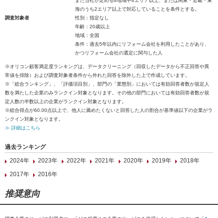
また当社が定める8地域中4エリア以上、または関東・近畿・東
海のうち2エリア以上で対応していることを条件とする。
調査対象者
性別：指定なし
年齢：20歳以上
地域：全国
条件：過去5年以内にリフォーム会社を利用したことがあり、
かつリフォーム会社の選定に関与した人
※オリコン顧客満足度ランキングは、データクリーニング（回収したデータから不正回答や異
常値を排除）および調査対象者条件から外れた回答を除外した上で作成しています。
※「総合ランキング」、「評価項目別」、部門の「業態別」においては有効回答者数が規定人
数を満たした企業のみランクイン対象となります。その他の部門においては有効回答者数が規
定人数の半数以上の企業がランクイン対象となります。
※総合得点が60.00点以上で、他人に薦めたくないと回答した人の割合が基準値以下の企業がラ
ンクイン対象となります。
≫ 詳細はこちら
過去ランキング
2024年
2023年
2022年
2021年
2020年
2019年
2018年
2017年
2016年
推奨意向