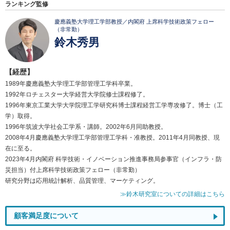
ランキング監修
慶應義塾大学理工学部教授／内閣府 上席科学技術政策フェロー
（非常勤）
鈴木秀男
【経歴】
1989年慶應義塾大学理工学部管理工学科卒業。
1992年ロチェスター大学経営大学院修士課程修了。
1996年東京工業大学大学院理工学研究科博士課程経営工学専攻修了。博士（工
学）取得。
1996年筑波大学社会工学系・講師。2002年6月同助教授。
2008年4月慶應義塾大学理工学部管理工学科・准教授。2011年4月同教授、現
在に至る。
2023年4月内閣府 科学技術・イノベーション推進事務局参事官（インフラ・防
災担当）付上席科学技術政策フェロー（非常勤）
研究分野は応用統計解析、品質管理、マーケティング。
≫鈴木研究室についての詳細はこちら
顧客満足度について