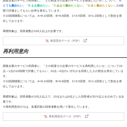
調査企業のサービス利用者に、「どの程度その企業のサービスを推奨したいか」について「
A:
とても薦めたい
」「
B:まあ薦めたい
」「
C:あまり薦めたくない
」「
D:全く薦めたくない
」の4段
階で評価をしてもらい比率を算出しています。
※10段階聴取については、A=9-10回答、B=6-8回答、C=3-5回答、D=1-2回答として割合を算
出しております。
商標対象は、回答者数が100人以上の企業です。
推奨意向データ（PDF）
再利用意向
調査企業のサービス利用者に、「どの程度その企業のサービスを再利用したいか」について10
点～1点の10段階で評価してもらい、10点～6点のいずれかを回答した人の割合を算出していま
す。
※10段階聴取については、A=9-10回答、B=6-8回答、C=3-5回答、D=1-2回答として割合を算
出しております。
商標対象は、回答者数が100人以上で、10点または9点とした回答者が20％以上を占めている企
業です。
※再利用意向の％は、各選択肢の回答者数を用いて算出しています。
再利用意向データ（PDF）