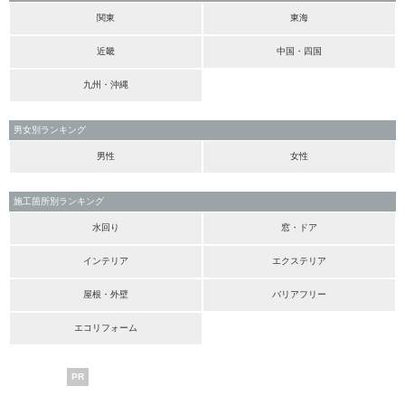
関東
東海
近畿
中国・四国
九州・沖縄
男女別ランキング
男性
女性
施工箇所別ランキング
水回り
窓・ドア
インテリア
エクステリア
屋根・外壁
バリアフリー
エコリフォーム
PR