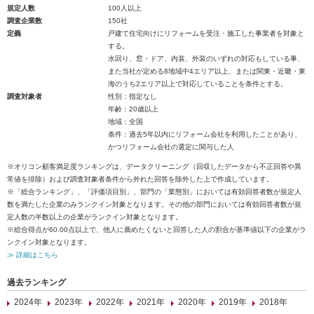
規定人数
100人以上
調査企業数
150社
定義
戸建て住宅向けにリフォームを受注・施工した事業者を対象と
する。
水回り、窓・ドア、内装、外装のいずれの対応もしている事、
また当社が定める8地域中4エリア以上、または関東・近畿・東
海のうち2エリア以上で対応していることを条件とする。
調査対象者
性別：指定なし
年齢：20歳以上
地域：全国
条件：過去5年以内にリフォーム会社を利用したことがあり、
かつリフォーム会社の選定に関与した人
※オリコン顧客満足度ランキングは、データクリーニング（回収したデータから不正回答や異
常値を排除）および調査対象者条件から外れた回答を除外した上で作成しています。
※「総合ランキング」、「評価項目別」、部門の「業態別」においては有効回答者数が規定人
数を満たした企業のみランクイン対象となります。その他の部門においては有効回答者数が規
定人数の半数以上の企業がランクイン対象となります。
※総合得点が60.00点以上で、他人に薦めたくないと回答した人の割合が基準値以下の企業がラ
ンクイン対象となります。
≫ 詳細はこちら
過去ランキング
2024年
2023年
2022年
2021年
2020年
2019年
2018年