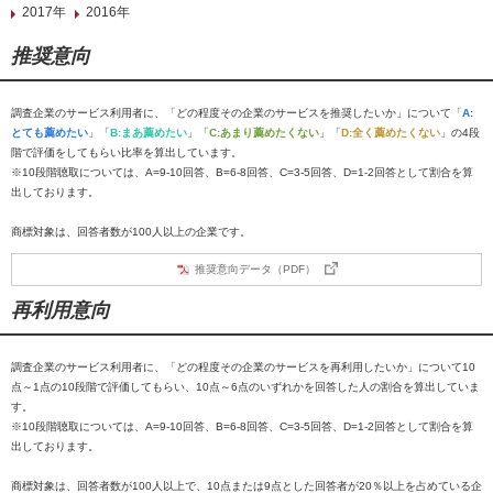
2017年
2016年
推奨意向
調査企業のサービス利用者に、「どの程度その企業のサービスを推奨したいか」について「
A:
とても薦めたい
」「
B:まあ薦めたい
」「
C:あまり薦めたくない
」「
D:全く薦めたくない
」の4段
階で評価をしてもらい比率を算出しています。
※10段階聴取については、A=9-10回答、B=6-8回答、C=3-5回答、D=1-2回答として割合を算
出しております。
商標対象は、回答者数が100人以上の企業です。
推奨意向データ（PDF）
再利用意向
調査企業のサービス利用者に、「どの程度その企業のサービスを再利用したいか」について10
点～1点の10段階で評価してもらい、10点～6点のいずれかを回答した人の割合を算出していま
す。
※10段階聴取については、A=9-10回答、B=6-8回答、C=3-5回答、D=1-2回答として割合を算
出しております。
商標対象は、回答者数が100人以上で、10点または9点とした回答者が20％以上を占めている企