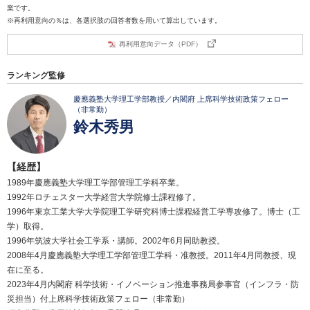
業です。
※再利用意向の％は、各選択肢の回答者数を用いて算出しています。
再利用意向データ（PDF）
ランキング監修
慶應義塾大学理工学部教授／内閣府 上席科学技術政策フェロー
（非常勤）
鈴木秀男
【経歴】
1989年慶應義塾大学理工学部管理工学科卒業。
1992年ロチェスター大学経営大学院修士課程修了。
1996年東京工業大学大学院理工学研究科博士課程経営工学専攻修了。博士（工
学）取得。
1996年筑波大学社会工学系・講師。2002年6月同助教授。
2008年4月慶應義塾大学理工学部管理工学科・准教授。2011年4月同教授、現
在に至る。
2023年4月内閣府 科学技術・イノベーション推進事務局参事官（インフラ・防
災担当）付上席科学技術政策フェロー（非常勤）