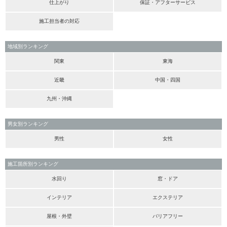
仕上がり
保証・アフターサービス
施工担当者の対応
地域別ランキング
関東
東海
近畿
中国・四国
九州・沖縄
男女別ランキング
男性
女性
施工箇所別ランキング
水回り
窓・ドア
インテリア
エクステリア
屋根・外壁
バリアフリー