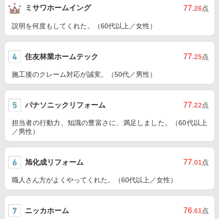
ミサワホームイング
77
.26
点
説明を何度もしてくれた。（60代以上／女性）
住友林業ホームテック
77
.25
点
施工後のクレーム対応が誠実。（50代／男性）
パナソニックリフォーム
77
.22
点
担当者の行動力、知識の豊富さに、満足しました。（60代以上
／男性）
旭化成リフォーム
77
.01
点
職人さん方がよくやってくれた。（60代以上／女性）
ニッカホーム
76
.61
点