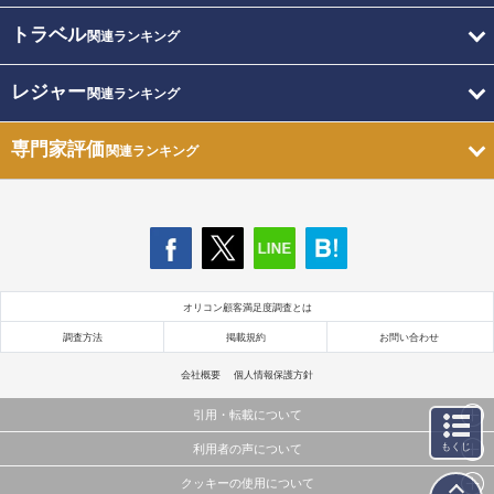
トラベル
関連ランキング
レジャー
関連ランキング
専門家評価
関連ランキング
オリコン顧客満足度調査とは
調査方法
掲載規約
お問い合わせ
会社概要
個人情報保護方針
引用・転載について
もくじ
利用者の声について
当サイトで公開されている情報（文字、写真、イラスト、画像データ等）及びこれらの配置・
編集および構造などについての著作権は株式会社oricon MEに帰属しております。
クッキーの使用について
当サイトに掲載している内容はすべてサービスの利用者が提出された見解・感想です。
これらの情報を権利者の許可なく無断転載・複製などの二次利用を行うことは固く禁じており