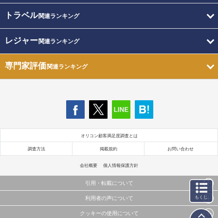
トラベル
関連ランキング
レジャー
関連ランキング
専門家評価
関連ランキング
オリコン顧客満足度調査とは
調査方法
掲載規約
お問い合わせ
会社概要
個人情報保護方針
引用・転載について
もくじ
利用者の声について
当サイトで公開されている情報（文字、写真、イラスト、画像データ等）及びこれらの配置・
編集および構造などについての著作権は株式会社oricon MEに帰属しております。
クッキーの使用について
当サイトに掲載している内容はすべてサービスの利用者が提出された見解・感想です。
これらの情報を権利者の許可なく無断転載・複製などの二次利用を行うことは固く禁じており