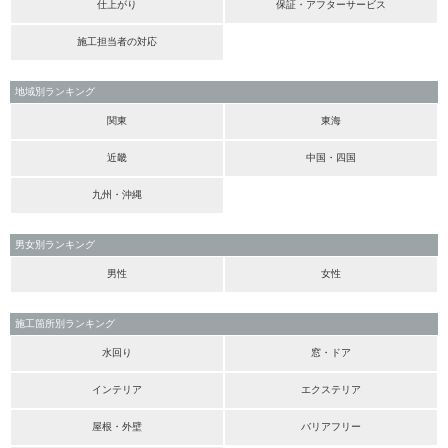
仕上がり
保証・アフターサービス
施工担当者の対応
地域別ランキング
関東
東海
近畿
中国・四国
九州・沖縄
男女別ランキング
男性
女性
施工箇所別ランキング
水回り
窓・ドア
インテリア
エクステリア
屋根・外壁
バリアフリー