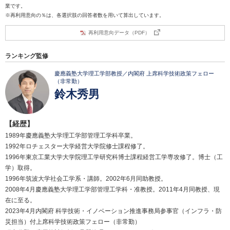
業です。
※再利用意向の％は、各選択肢の回答者数を用いて算出しています。
再利用意向データ（PDF）
ランキング監修
慶應義塾大学理工学部教授／内閣府 上席科学技術政策フェロー
（非常勤）
鈴木秀男
【経歴】
1989年慶應義塾大学理工学部管理工学科卒業。
1992年ロチェスター大学経営大学院修士課程修了。
1996年東京工業大学大学院理工学研究科博士課程経営工学専攻修了。博士（工
学）取得。
1996年筑波大学社会工学系・講師。2002年6月同助教授。
2008年4月慶應義塾大学理工学部管理工学科・准教授。2011年4月同教授、現
在に至る。
2023年4月内閣府 科学技術・イノベーション推進事務局参事官（インフラ・防
災担当）付上席科学技術政策フェロー（非常勤）