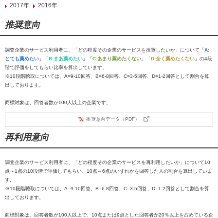
2017年
2016年
推奨意向
調査企業のサービス利用者に、「どの程度その企業のサービスを推奨したいか」について「
A:
とても薦めたい
」「
B:まあ薦めたい
」「
C:あまり薦めたくない
」「
D:全く薦めたくない
」の4段
階で評価をしてもらい比率を算出しています。
※10段階聴取については、A=9-10回答、B=6-8回答、C=3-5回答、D=1-2回答として割合を算
出しております。
商標対象は、回答者数が100人以上の企業です。
推奨意向データ（PDF）
再利用意向
調査企業のサービス利用者に、「どの程度その企業のサービスを再利用したいか」について10
点～1点の10段階で評価してもらい、10点～6点のいずれかを回答した人の割合を算出していま
す。
※10段階聴取については、A=9-10回答、B=6-8回答、C=3-5回答、D=1-2回答として割合を算
出しております。
商標対象は、回答者数が100人以上で、10点または9点とした回答者が20％以上を占めている企