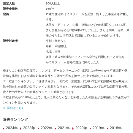
規定人数
100人以上
調査企業数
150社
定義
戸建て住宅向けにリフォームを受注・施工した事業者を対象と
する。
水回り、窓・ドア、内装、外装のいずれの対応もしている事、
また当社が定める8地域中4エリア以上、または関東・近畿・東
海のうち2エリア以上で対応していることを条件とする。
調査対象者
性別：指定なし
年齢：20歳以上
地域：全国
条件：過去5年以内にリフォーム会社を利用したことがあり、
かつリフォーム会社の選定に関与した人
※オリコン顧客満足度ランキングは、データクリーニング（回収したデータから不正回答や異
常値を排除）および調査対象者条件から外れた回答を除外した上で作成しています。
※「総合ランキング」、「評価項目別」、部門の「業態別」においては有効回答者数が規定人
数を満たした企業のみランクイン対象となります。その他の部門においては有効回答者数が規
定人数の半数以上の企業がランクイン対象となります。
※総合得点が60.00点以上で、他人に薦めたくないと回答した人の割合が基準値以下の企業がラ
ンクイン対象となります。
≫ 詳細はこちら
過去ランキング
2024年
2023年
2022年
2021年
2020年
2019年
2018年