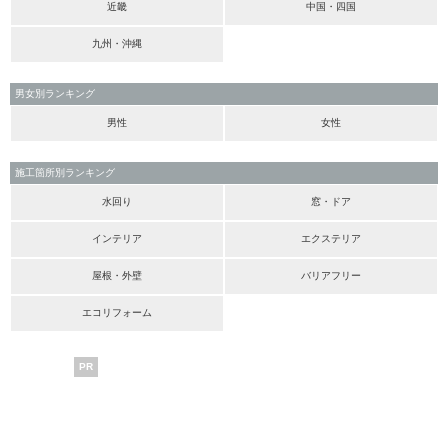
近畿
中国・四国
九州・沖縄
男女別ランキング
男性
女性
施工箇所別ランキング
水回り
窓・ドア
インテリア
エクステリア
屋根・外壁
バリアフリー
エコリフォーム
PR