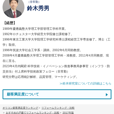
（非常勤）
鈴木秀男
【経歴】
1989年慶應義塾大学理工学部管理工学科卒業。
1992年ロチェスター大学経営大学院修士課程修了。
1996年東京工業大学大学院理工学研究科博士課程経営工学専攻修了。博士（工
学）取得。
1996年筑波大学社会工学系・講師。2002年6月同助教授。
2008年4月慶應義塾大学理工学部管理工学科・准教授。2011年4月同教授、現
在に至る。
2023年4月内閣府 科学技術・イノベーション推進事務局参事官（インフラ・防
災担当）付上席科学技術政策フェロー（非常勤）
研究分野は応用統計解析、品質管理、マーケティング。
≫鈴木研究室についての詳細はこちら
顧客満足度について
オリコン顧客満足度ランキング
リフォームランキング・比較
おすすめの戸建てリフォームランキング・比較
2017年版