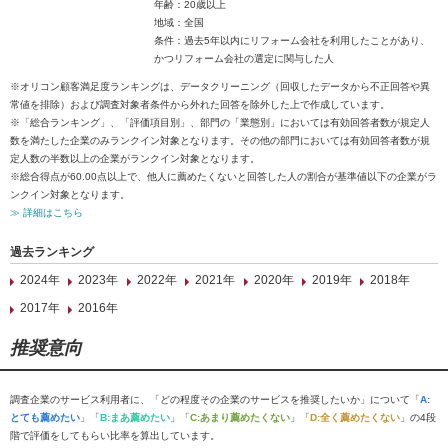
年齢：20歳以上
地域：全国
条件：過去5年以内にリフォーム会社を利用したことがあり、
かつリフォーム会社の選定に関与した人
※オリコン顧客満足度ランキングは、データクリーニング（回収したデータから不正回答や異
常値を排除）および調査対象者条件から外れた回答を除外した上で作成しています。
※「総合ランキング」、「評価項目別」、部門の「業態別」においては有効回答者数が規定人
数を満たした企業のみランクイン対象となります。その他の部門においては有効回答者数が規
定人数の半数以上の企業がランクイン対象となります。
※総合得点が60.00点以上で、他人に薦めたくないと回答した人の割合が基準値以下の企業がラ
ンクイン対象となります。
≫ 詳細はこちら
過去ランキング
2024年
2023年
2022年
2021年
2020年
2019年
2018年
2017年
2016年
推奨意向
調査企業のサービス利用者に、「どの程度その企業のサービスを推奨したいか」について「
A:
とても薦めたい
」「
B:まあ薦めたい
」「
C:あまり薦めたくない
」「
D:全く薦めたくない
」の4段
階で評価をしてもらい比率を算出しています。