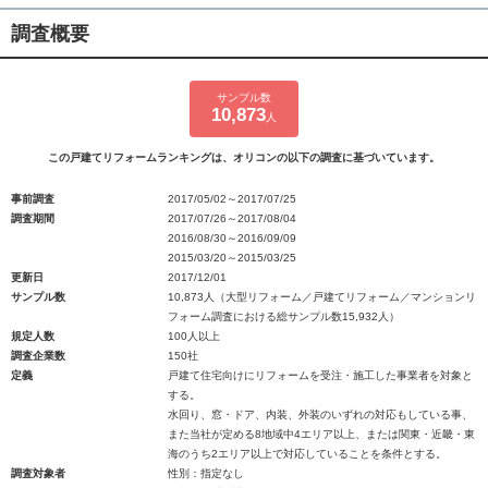
調査概要
サンプル数
10,873
人
この戸建てリフォームランキングは、オリコンの以下の調査に基づいています。
事前調査
2017/05/02～2017/07/25
調査期間
2017/07/26～2017/08/04
2016/08/30～2016/09/09
2015/03/20～2015/03/25
更新日
2017/12/01
サンプル数
10,873人（大型リフォーム／戸建てリフォーム／マンションリ
フォーム調査における総サンプル数15,932人）
規定人数
100人以上
調査企業数
150社
定義
戸建て住宅向けにリフォームを受注・施工した事業者を対象と
する。
水回り、窓・ドア、内装、外装のいずれの対応もしている事、
また当社が定める8地域中4エリア以上、または関東・近畿・東
海のうち2エリア以上で対応していることを条件とする。
調査対象者
性別：指定なし