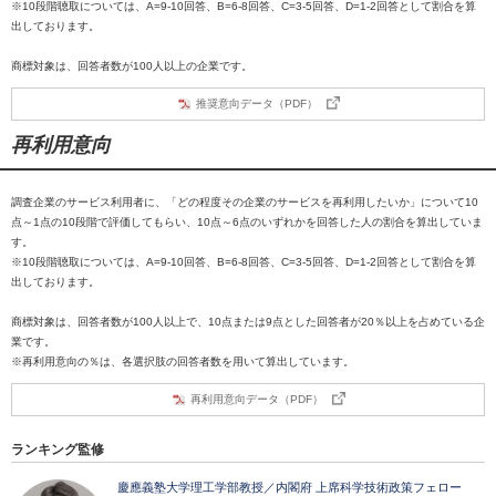
※10段階聴取については、A=9-10回答、B=6-8回答、C=3-5回答、D=1-2回答として割合を算
出しております。
商標対象は、回答者数が100人以上の企業です。
推奨意向データ（PDF）
再利用意向
調査企業のサービス利用者に、「どの程度その企業のサービスを再利用したいか」について10
点～1点の10段階で評価してもらい、10点～6点のいずれかを回答した人の割合を算出していま
す。
※10段階聴取については、A=9-10回答、B=6-8回答、C=3-5回答、D=1-2回答として割合を算
出しております。
商標対象は、回答者数が100人以上で、10点または9点とした回答者が20％以上を占めている企
業です。
※再利用意向の％は、各選択肢の回答者数を用いて算出しています。
再利用意向データ（PDF）
ランキング監修
慶應義塾大学理工学部教授／内閣府 上席科学技術政策フェロー