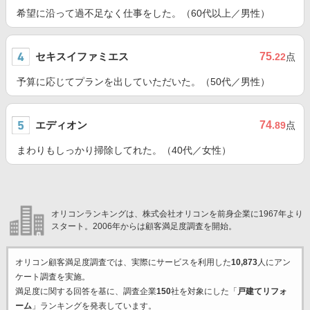
希望に沿って過不足なく仕事をした。（60代以上／男性）
セキスイファミエス
75
.22
点
予算に応じてプランを出していただいた。（50代／男性）
エディオン
74
.89
点
まわりもしっかり掃除してれた。（40代／女性）
オリコンランキングは、株式会社オリコンを前身企業に1967年より
スタート。2006年からは顧客満足度調査を開始。
オリコン顧客満足度調査では、実際にサービスを利用した
10,873
人にアン
ケート調査を実施。
満足度に関する回答を基に、調査企業
150
社を対象にした「
戸建てリフォ
ーム
」ランキングを発表しています。