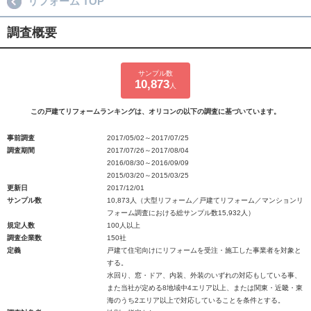
リフォーム TOP
調査概要
サンプル数
10,873
人
この戸建てリフォームランキングは、オリコンの以下の調査に基づいています。
事前調査
2017/05/02～2017/07/25
調査期間
2017/07/26～2017/08/04
2016/08/30～2016/09/09
2015/03/20～2015/03/25
更新日
2017/12/01
サンプル数
10,873人（大型リフォーム／戸建てリフォーム／マンションリ
フォーム調査における総サンプル数15,932人）
規定人数
100人以上
調査企業数
150社
定義
戸建て住宅向けにリフォームを受注・施工した事業者を対象と
する。
水回り、窓・ドア、内装、外装のいずれの対応もしている事、
また当社が定める8地域中4エリア以上、または関東・近畿・東
海のうち2エリア以上で対応していることを条件とする。