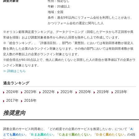
調査対象者
性別：指定なし
年齢：20歳以上
地域：全国
条件：過去5年以内にリフォーム会社を利用したことがあり、
かつリフォーム会社の選定に関与した人
※オリコン顧客満足度ランキングは、データクリーニング（回収したデータから不正回答や異
常値を排除）および調査対象者条件から外れた回答を除外した上で作成しています。
※「総合ランキング」、「評価項目別」、部門の「業態別」においては有効回答者数が規定人
数を満たした企業のみランクイン対象となります。その他の部門においては有効回答者数が規
定人数の半数以上の企業がランクイン対象となります。
※総合得点が60.00点以上で、他人に薦めたくないと回答した人の割合が基準値以下の企業がラ
ンクイン対象となります。
≫ 詳細はこちら
過去ランキング
2024年
2023年
2022年
2021年
2020年
2019年
2018年
2017年
2016年
推奨意向
調査企業のサービス利用者に、「どの程度その企業のサービスを推奨したいか」について「
A:
とても薦めたい
」「
B:まあ薦めたい
」「
C:あまり薦めたくない
」「
D:全く薦めたくない
」の4段