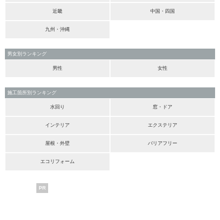
近畿
中国・四国
九州・沖縄
男女別ランキング
男性
女性
施工箇所別ランキング
水回り
窓・ドア
インテリア
エクステリア
屋根・外壁
バリアフリー
エコリフォーム
PR