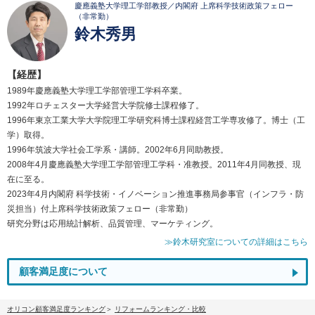
慶應義塾大学理工学部教授／内閣府 上席科学技術政策フェロー
（非常勤）
鈴木秀男
【経歴】
1989年慶應義塾大学理工学部管理工学科卒業。
1992年ロチェスター大学経営大学院修士課程修了。
1996年東京工業大学大学院理工学研究科博士課程経営工学専攻修了。博士（工
学）取得。
1996年筑波大学社会工学系・講師。2002年6月同助教授。
2008年4月慶應義塾大学理工学部管理工学科・准教授。2011年4月同教授、現
在に至る。
2023年4月内閣府 科学技術・イノベーション推進事務局参事官（インフラ・防
災担当）付上席科学技術政策フェロー（非常勤）
研究分野は応用統計解析、品質管理、マーケティング。
≫鈴木研究室についての詳細はこちら
顧客満足度について
オリコン顧客満足度ランキング
リフォームランキング・比較