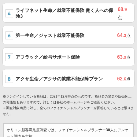
68
.9
ライフネット生命／就業不能保険 働く人への保
険3
点
第一生命／ジャスト就業不能保険
64
.3
点
アフラック／給与サポート保険
63
.9
点
アクサ生命／アクサの就業不能保障プラン
62
.6
点
※ランクインしている商品は、2021年12月時点のものです。商品名の変更や販売休止
の可能性もありますので、詳しくは各社のホームページをご確認ください。
※調査対象商品に対し、全てのファイナンシャルプランナーが回答しているとは限りま
せん。
オリコン顧客満足度調査では、ファイナンシャルプランナー
30
人にアンケ
ート調査を実施。