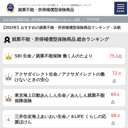
ファイナンシャルプランナーが評価した、オリコン保険商品ランキング
就業不能・所得補償型保険商品
おすすめの就業不能・所得補償型保険商品ランキング・比較
2022年版
【2022年】おすすめの就業不能・所得補償型保険商品ランキング・比較
就業不能・所得補償型保険商品 総合ランキング
SBI 生命／就業不能保険 働く人のたより
75
.0
点
72
.0
アクサダイレクト生命／アクサダイレクトの働
けないときの安心
点
69
.6
東京海上日動あんしん生命／あんしん就業不能
保障保険
点
68
.9
三井住友海上あいおい生命／＆LIFE くらしの応
援ほけん
点