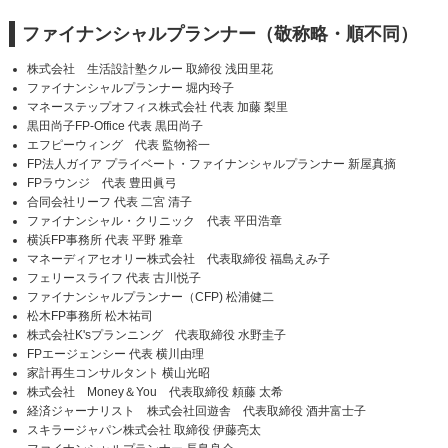
ファイナンシャルプランナー（敬称略・順不同）
株式会社 生活設計塾クルー 取締役 浅田里花
ファイナンシャルプランナー 堀内玲子
マネーステップオフィス株式会社 代表 加藤 梨里
黒田尚子FP-Office 代表 黒田尚子
エフピーウィング 代表 監物裕一
FP法人ガイア プライベート・ファイナンシャルプランナー 新屋真摘
FPラウンジ 代表 豊田眞弓
合同会社リーフ 代表 二宮 清子
ファイナンシャル・クリニック 代表 平田浩章
横浜FP事務所 代表 平野 雅章
マネーディアセオリー株式会社 代表取締役 福島えみ子
フェリースライフ 代表 古川悦子
ファイナンシャルプランナー（CFP) 松浦健二
松木FP事務所 松木祐司
株式会社K'sプランニング 代表取締役 水野圭子
FPエージェンシー 代表 横川由理
家計再生コンサルタント 横山光昭
株式会社 Money＆You 代表取締役 頼藤 太希
経済ジャーナリスト 株式会社回遊舎 代表取締役 酒井富士子
スキラージャパン株式会社 取締役 伊藤亮太