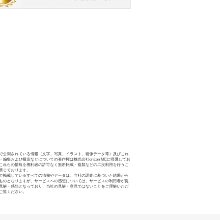
で公開されている情報（文字、写真、イラスト、画像データ等）及びこれ
・編集および構造などについての著作権は株式会社oricon MEに帰属してお
これらの情報を権利者の許可なく無断転載・複製などの二次利用を行うこ
禁じております。
で掲載しているすべての情報やデータは、当社の調査に基づいた結果から
ものとなりますが、サービスへの感想については、サービスの利用者が提
見解・感想となっており、当社の見解・意見ではないことをご理解いただ
ご覧ください。