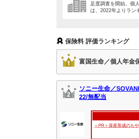
足度調査を開始。個
は、2022年よりラ
保険料 評価ランキング
富国生命／個人年金
ソニー生命／SOVA
22/無配当
＜PR＞資産形成のも