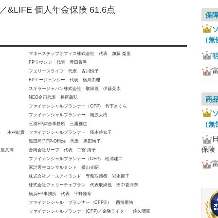
LIFE 個人年金保険 61.6点
保
ソ
（無
マネーステップオフィス株式会社 代表 加藤 梨里
FPラウンジ 代表 豊田眞弓
フェリースライフ 代表 古川悦子
FPエージェンシー 代表 横川由理
スキラージャパン株式会社 取締役 伊藤亮太
NEO企画代表 長尾義弘
商
ファイナンシャルプランナー（CFP) 竹下さくら
ソ
ファイナンシャルプランナー 桐原大樹
（無
三浦FP綜合事務所 三浦雅也
員） 本村結貴
ファイナンシャルプランナー 塚本佐知子
黒田尚子FP-Office 代表 黒田尚子
保険
新屋真摘
合同会社リーフ 代表 二宮 清子
ファイナンシャルプランナー（CFP) 松浦建二
家計再生コンサルタント 横山光昭
株式会社ノースアイランド 専務取締役 岩永慶子
株式会社フェリーチェプラン 代表取締役 田中香津奈
横浜FP事務所 代表 平野雅章
ファイナンシャル・プランナー（CFP®） 西海重尚
ファイナンシャルプランナー(CFP)／金融ライター 佐久間翠