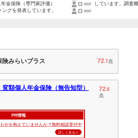
人年金保険（専門家評価）
しています。調査
ンキングを発表しています。
72
保険みらいプラス
.7
点
NI 変額個人年金保険（無告知型）
72
.6
点
PR情報
やもやを抱えていませんか？無料相談受付中
詳しく見る≫