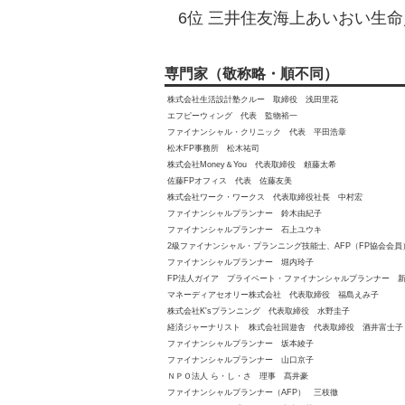
6位 三井住友海上あいおい生命／&
専門家（敬称略・順不同）
株式会社生活設計塾クルー 取締役 浅田里花
エフピーウィング 代表 監物裕一
ファイナンシャル・クリニック 代表 平田浩章
松木FP事務所 松木祐司
株式会社Money＆You 代表取締役 頼藤太希
佐藤FPオフィス 代表 佐藤友美
株式会社ワーク・ワークス 代表取締役社長 中村宏
ファイナンシャルプランナー 鈴木由紀子
ファイナンシャルプランナー 石上ユウキ
2級ファイナンシャル・プランニング技能士、AFP（FP協会会
ファイナンシャルプランナー 堀内玲子
FP法人ガイア プライベート・ファイナンシャルプランナー 
マネーディアセオリー株式会社 代表取締役 福島えみ子
株式会社K'sプランニング 代表取締役 水野圭子
経済ジャーナリスト 株式会社回遊舎 代表取締役 酒井富士子
ファイナンシャルプランナー 坂本綾子
ファイナンシャルプランナー 山口京子
ＮＰＯ法人 ら・し・さ 理事 髙井豪
ファイナンシャルプランナー（AFP） 三枝徹