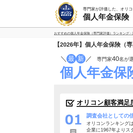
専門家が評価した、オリコ
個人年金保険
おすすめの個人年金保険（専門家評価）ランキング・
【2026年】個人年金保険（
／
最
新
／
40
専門家
名が
個人年金保
オリコン顧客満足
調査会社としての
オリコンランキング
企業に1967年よりス