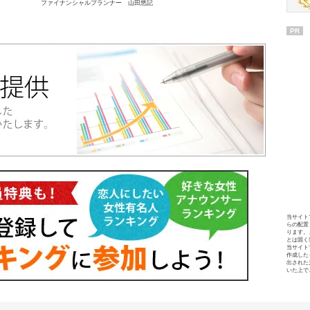
ファイナンシャルプランナー 山田悠記
PR
当サイト
らの配置
ります。
とは固く
当サイト
作成した
出された
いた上で