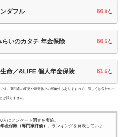
66
ワンダフル
.8
点
66
みらいのカタチ 年金保険
.5
点
61
命／&LIFE 個人年金保険
.6
点
ものです。商品名の変更や販売休止の可能性もありますので、詳しくは各社のホ
とは限りません。
40
人にアンケート調査を実施。
人年金保険（専門家評価）
」ランキングを発表していま