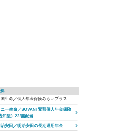
険料
富国生命／個人年金保険みらいプラス
ニー生命／SOVANI 変額個人年金保険
告知型）22/無配当
明治安田／明治安田の長期運用年金