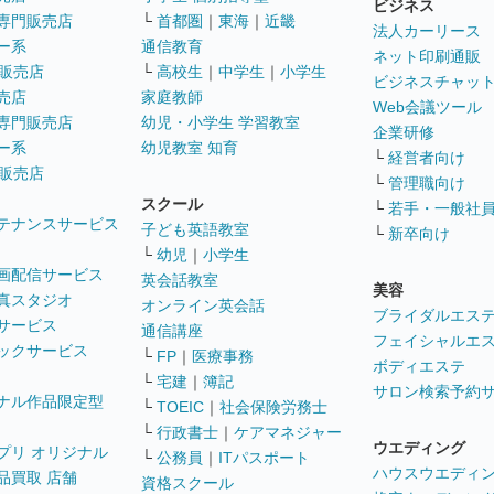
ビジネス
専門販売店
└
首都圏
｜
東海
｜
近畿
法人カーリース
ー系
通信教育
ネット印刷通販
販売店
└
高校生
｜
中学生
｜
小学生
ビジネスチャッ
売店
家庭教師
Web会議ツール
専門販売店
幼児・小学生 学習教室
企業研修
ー系
幼児教室 知育
└
経営者向け
販売店
└
管理職向け
スクール
└
若手・一般社
テナンスサービス
子ども英語教室
└
新卒向け
└
幼児
｜
小学生
画配信サービス
英会話教室
美容
真スタジオ
オンライン英会話
ブライダルエス
サービス
通信講座
フェイシャルエ
ックサービス
└
FP
｜
医療事務
ボディエステ
└
宅建
｜
簿記
サロン検索予約
ナル作品限定型
└
TOEIC
｜
社会保険労務士
└
行政書士
｜
ケアマネジャー
ウエディング
プリ オリジナル
└
公務員
｜
ITパスポート
ハウスウエディ
品買取 店舗
資格スクール