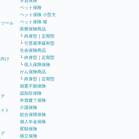
学資保険
ペット保険
ペット保険 小型犬
ペット保険 猫
トツール
医療保険商品
└
終身型
｜
定期型
└
引受基準緩和型
生命保険商品
└
終身型
｜
定期型
員向け
└
収入保障保険
がん保険商品
└
終身型
｜
定期型
就業不能保険
テ
認知症保険
ステ
外貨建て保険
介護保険
サイト
総合保障保険
個人年金保険
変額保険
ング
積立保険