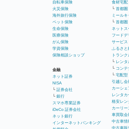
自転車保険
食材宅配
火災保険
└
首都圏
海外旅行保険
ミールキ
ペット保険
└
首都圏
生命保険
ネットス
医療保険
フードデ
がん保険
サービス
学資保険
ふるさと
保険相談ショップ
トランク
└
レンタ
└
コンテ
金融
└
宅配型
ネット証券
引越し会
NISA
カーシェ
└
証券会社
レンタカ
└
銀行
格安レン
スマホ専業証券
カーリー
iDeCo 証券会社
車買取会
ネット銀行
中古車情
インターネットバンキング
中古車販