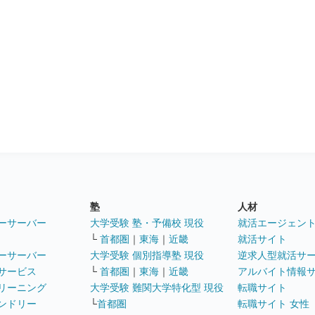
塾
人材
ーサーバー
大学受験 塾・予備校 現役
就活エージェン
└
首都圏
｜
東海
｜
近畿
就活サイト
ーサーバー
大学受験 個別指導塾 現役
逆求人型就活サ
サービス
└
首都圏
｜
東海
｜
近畿
アルバイト情報
リーニング
大学受験 難関大学特化型 現役
転職サイト
ンドリー
└
首都圏
転職サイト 女性