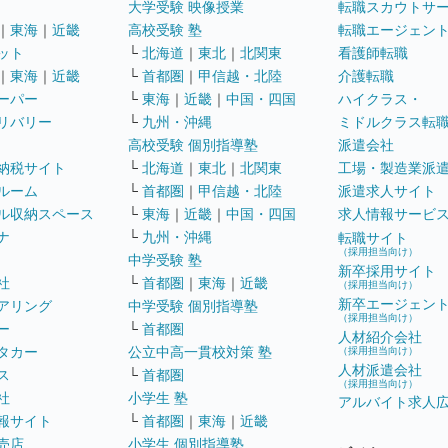
大学受験 映像授業
転職スカウトサ
｜
東海
｜
近畿
高校受験 塾
転職エージェン
ット
└
北海道
｜
東北
｜
北関東
看護師転職
｜
東海
｜
近畿
└
首都圏
｜
甲信越・北陸
介護転職
ーパー
└
東海
｜
近畿
｜
中国・四国
ハイクラス・
リバリー
└
九州・沖縄
ミドルクラス転
高校受験 個別指導塾
派遣会社
納税サイト
└
北海道
｜
東北
｜
北関東
工場・製造業派
ルーム
└
首都圏
｜
甲信越・北陸
派遣求人サイト
ル収納スペース
└
東海
｜
近畿
｜
中国・四国
求人情報サービ
ナ
└
九州・沖縄
転職サイト
（採用担当向け）
中学受験 塾
新卒採用サイト
社
└
首都圏
｜
東海
｜
近畿
（採用担当向け）
新卒エージェン
アリング
中学受験 個別指導塾
（採用担当向け）
ー
└
首都圏
人材紹介会社
タカー
公立中高一貫校対策 塾
（採用担当向け）
人材派遣会社
ス
└
首都圏
（採用担当向け）
社
小学生 塾
アルバイト求人
報サイト
└
首都圏
｜
東海
｜
近畿
売店
小学生 個別指導塾