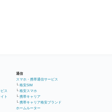
通信
ト
スマホ・携帯通信サービス
└
格安SIM
ービス
└
格安スマホ
サイト
└
携帯キャリア
└
携帯キャリア格安ブランド
ホームルーター