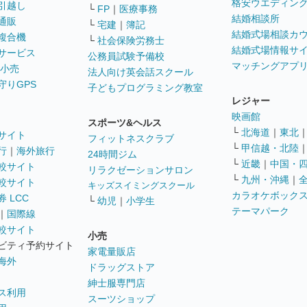
格安ウエディン
引越し
└
FP
｜
医療事務
結婚相談所
通販
└
宅建
｜
簿記
結婚式場相談カ
複合機
└
社会保険労務士
結婚式場情報サ
サービス
公務員試験予備校
マッチングアプ
 小売
法人向け英会話スクール
守りGPS
子どもプログラミング教室
レジャー
映画館
スポーツ&ヘルス
└
北海道
｜
東北
サイト
フィットネスクラブ
└
甲信越・北陸
行
｜
海外旅行
24時間ジム
└
近畿
｜
中国・
較サイト
リラクゼーションサロン
└
九州・沖縄
｜
較サイト
キッズスイミングスクール
カラオケボック
 LCC
└
幼児
｜
小学生
テーマパーク
｜
国際線
較サイト
小売
ビティ予約サイト
家電量販店
海外
ドラッグストア
紳士服専門店
ス利用
スーツショップ