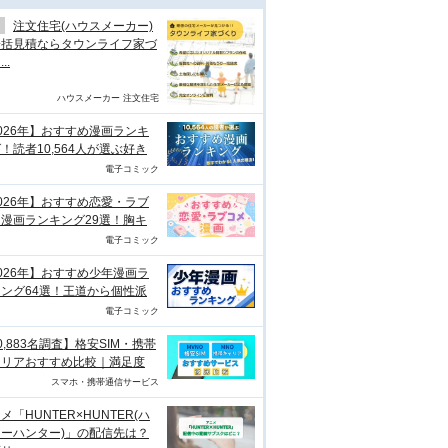
注文住宅(ハウスメーカー)
一括見積ならタウンライフ家づ
..
ハウスメーカー 注文住宅
026年】おすすめ漫画ランキ
！読者10,564人が選ぶ好き
電子コミック
026年】おすすめ恋愛・ラブ
漫画ランキング29選！胸キ
電子コミック
026年】おすすめ少年漫画ラ
ング64選！王道から個性派
電子コミック
0,883名調査】格安SIM・携帯
ャリアおすすめ比較｜満足度
スマホ・携帯通信サービス
メ「HUNTER×HUNTER(ハ
ーハンター)」の配信先は？