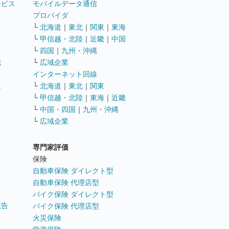
ービス
モバイルデータ通信
ト
プロバイダ
└
北海道
｜
東北
｜
関東
｜
東海
└
甲信越・北陸
｜
近畿
｜
中国
└
四国
｜
九州・沖縄
職
└
広域企業
インターネット回線
遣
└
北海道
｜
東北
｜
関東
└
甲信越・北陸
｜
東海
｜
近畿
ス
└
中国・四国
｜
九州・沖縄
└
広域企業
専門家評価
ト
保険
自動車保険 ダイレクト型
自動車保険 代理店型
バイク保険 ダイレクト型
広告
バイク保険 代理店型
火災保険