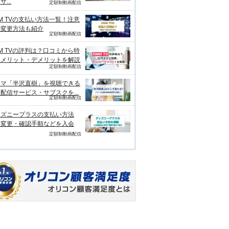
...
定額制動画配信
M TVの支払い方法一覧！注意
や変更方法も紹介
定額制動画配信
M TVの評判は？口コミから特
、メリット・デメリットを解説
定額制動画配信
ラマ「半沢直樹」を視聴できる
配信サービス・サブスクを...
定額制動画配信
ィズニープラスの支払い方法
？変更・確認手順などを入会
定額制動画配信