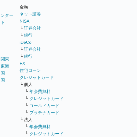
グ
金融
ネット証券
ウンター
NISA
イト
└
証券会社
リ
└
銀行
iDeCo
└
証券会社
└
銀行
｜
関東
FX
｜
東海
住宅ローン
四国
クレジットカード
全国
└ 個人
ス
└
年会費無料
└
クレジットカード
└
ゴールドカード
└
プラチナカード
└ 法人
└
年会費無料
└
クレジットカード