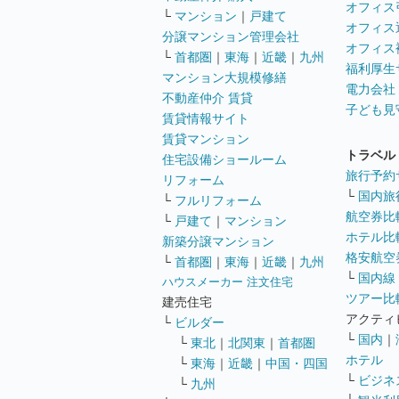
オフィス
└
マンション
｜
戸建て
オフィス
分譲マンション管理会社
オフィス
└
首都圏
｜
東海
｜
近畿
｜
九州
福利厚生
マンション大規模修繕
電力会社
不動産仲介 賃貸
子ども見
賃貸情報サイト
賃貸マンション
トラベル
住宅設備ショールーム
旅行予約
リフォーム
└
国内旅
└
フルリフォーム
航空券比
└
戸建て
｜
マンション
ホテル比
新築分譲マンション
格安航空券
└
首都圏
｜
東海
｜
近畿
｜
九州
└
国内線
ハウスメーカー 注文住宅
ツアー比
建売住宅
アクティ
└
ビルダー
└
国内
｜
└
東北
｜
北関東
｜
首都圏
ホテル
└
東海
｜
近畿
｜
中国・四国
└
ビジネ
└
九州