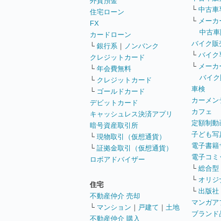
外貨預金
└
中古車
住宅ローン
└
メーカ
FX
中古車
カードローン
バイク販
└
銀行系
｜
ノンバンク
└
バイク
クレジットカード
└
メーカ
└
年会費無料
バイク
└
クレジットカード
車検
└
ゴールドカード
カーメン
デビットカード
カフェ
キャッシュレス決済アプリ
定額制動
暗号資産取引所
子ども写
└
現物取引（仮想通貨）
電子書籍
└
証拠金取引（仮想通貨）
電子コミ
ロボアドバイザー
└
総合型
└
オリジ
住宅
└
出版社
不動産仲介 売却
マンガア
└
マンション
｜
戸建て
｜
土地
ブランド
不動産仲介 購入