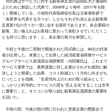
同式典はサービスに対する顧客満足度の認知拡大と価値向
上のために創設した式典で、2008年より毎年（2011年を除
く）開催している。小池恒代表取締役社長は主催者挨拶で
「各業界を代表する方々が、しかもそれぞれ栄えある顧客満
足度第1位の方々が一堂に会する場所であります。各企業様の
顧客、言い換えればお客様に変わって表彰させていただくこ
とを誇りに思います」と、各企業の努力を称賛した。
午前と午後の二部制で開催された同式典には、84社の代表
者が出席した。来賓として出席した経済産業省商務サービス
グループサービス政策課企画調整官・内田隆氏は、これまで
サービス業界では、業界課題に対し企業がそれぞれ個別に解
決しようと模索した結果、コスト削減という方向に向きがち
だったことを指摘。「生産性向上のための取り組みとして、
しっかりと科学的にサービスの質を“見える化”することは非常
に重要だ」と、オリコンが取り組む顧客満足度調査の重要性
を説いた。
午前の部、午後の部の間に行われた受賞企業の懇親会で