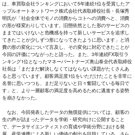
は、車買取会社ランキングにおいて5年連続1位を受賞したア
ップルオートネットワーク株式会社代表取締役社長・長塚秀
明氏が「社会全体でモノの消費からコトへの消費へと、消費
の形が様変わりしています。旧態依然とした形のサービスの
ままではいけないと危機感を持って新しいサービスを追求し
てきたことが少しずつ形になってきたように思います」と消
費の形の変化について言及し、その変化に対応できたことが
今回の評価につながったと語った。また、3年連続FX取引ラ
ンキング1位となったマネーパートナーズ奥山泰全代表取締役
社長は「まだまだ解決しなくてはならない課題がたくさんあ
ると思っています。顧客満足度1位をいただけたことを非常に
名誉に思いつつも、まだ足りないと日々奮闘している毎日で
す」と、より一層顧客の満足度を高めるために邁進する姿勢
を崩さなかった。
なお、今回発表したデータの無償提供については、顧客の
生の声が詰まったデータを学術・研究向けに公開すること
で、データサイエンティストの育成や学術分野における発
展、産学連携による新しい価値の創出を目指している。さら