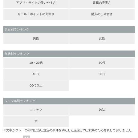
アプリ・サイトの使いやすさ
書籍の充実さ
セール・ポイントの充実さ
購入のしやすさ
男女別ランキング
男性
女性
年代別ランキング
10・20代
30代
40代
50代
60代以上
ジャンル別ランキング
コミック
雑誌
本
※文字がグレーの部門は当社規定の条件を満たした企業が2社未満のため発表しておりません。