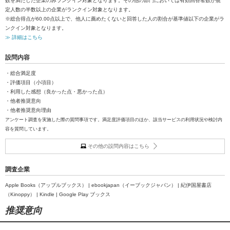
数を満たした企業のみランクイン対象となります。その他の部門においては有効回答者数が規
定人数の半数以上の企業がランクイン対象となります。
※総合得点が60.00点以上で、他人に薦めたくないと回答した人の割合が基準値以下の企業がラ
ンクイン対象となります。
≫ 詳細はこちら
設問内容
・総合満足度
・評価項目（小項目）
・利用した感想（良かった点・悪かった点）
・他者推奨意向
・他者推奨意向理由
アンケート調査を実施した際の質問事項です。満足度評価項目のほか、該当サービスの利用状況や検討内
容を質問しています。
その他の設問内容はこちら
調査企業
Apple Books（アップルブックス） | ebookjapan（イーブックジャパン） | 紀伊国屋書店
（Kinoppy） | Kindle | Google Play ブックス
推奨意向