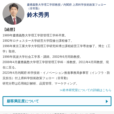
慶應義塾大学理工学部教授／内閣府 上席科学技術政策フェロー
（非常勤）
鈴木秀男
【経歴】
1989年慶應義塾大学理工学部管理工学科卒業。
1992年ロチェスター大学経営大学院修士課程修了。
1996年東京工業大学大学院理工学研究科博士課程経営工学専攻修了。博士（工
学）取得。
1996年筑波大学社会工学系・講師。2002年6月同助教授。
2008年4月慶應義塾大学理工学部管理工学科・准教授。2011年4月同教授、現
在に至る。
2023年4月内閣府 科学技術・イノベーション推進事務局参事官（インフラ・防
災担当）付上席科学技術政策フェロー（非常勤）
研究分野は応用統計解析、品質管理、マーケティング。
≫鈴木研究室についての詳細はこちら
顧客満足度について