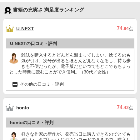
書籍の充実さ 満足度ランキング
74
U-NEXT
.84
点
U-NEXTの口コミ・評判
雑誌を購入するとどんどん溜まってしまい、捨てるのも
気が引け、次号が出るとほとんど見なくなるし、持ち歩
きも不便だったが、電子版だといつでもどこでもちょっ
とした時間に読むことができ便利。（30代／女性）
その他の口コミ・評判
74
honto
.42
点
hontoの口コミ・評判
好きな作家の新作が、発売当日に購入できるのでとても
嬉しい。タブレットにダウンロードできるので、購入し