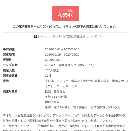
サンプル数
4,654
人
この電子書籍サービスランキングは、オリコンの以下の調査に基づいています。
ジャンル・ランキング定義 調査詳細について
事前調査
2020/04/01～2020/06/18
調査期間
2020/06/19～2020/06/29
更新日
2020/10/01
サンプル数
4,654人（調査時サンプル数5,037人）
規定人数
100人以上
調査企業数
16社
定義
主に本、コミック、雑誌など総合的に書籍の販売・配信をWEB
上で行っているサービス
調査対象者
性別：指定なし
年齢：15～84歳
地域：全国
条件：週に1回以上、電子書籍サービスを閲覧している人
※オリコン顧客満足度ランキングは、データクリーニング（回収したデータから不正回答や異
常値を排除）および調査対象者条件から外れた回答を除外した上で作成しています。
※「総合ランキング」、「評価項目別」、部門の「業態別」においては有効回答者数が規定人