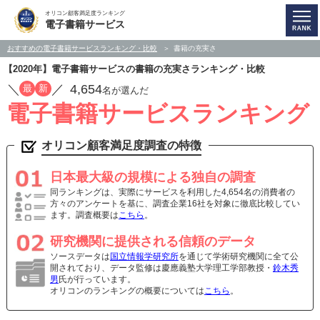
オリコン顧客満足度ランキング
電子書籍サービス
おすすめの電子書籍サービスランキング・比較
書籍の充実さ
【2020年】電子書籍サービスの書籍の充実さランキング・比較
／
／
4,654
最
新
名が選んだ
電子書籍サービスランキング
オリコン顧客満足度調査の特徴
日本最大級の規模による独自の調査
同ランキングは、実際にサービスを利用した4,654名の消費者の
方々のアンケートを基に、調査企業16社を対象に徹底比較してい
ます。調査概要は
こちら
。
研究機関に提供される信頼のデータ
ソースデータは
国立情報学研究所
を通じて学術研究機関に全て公
開されており、データ監修は慶應義塾大学理工学部教授・
鈴木秀
男
氏が行っています。
オリコンのランキングの概要については
こちら
。