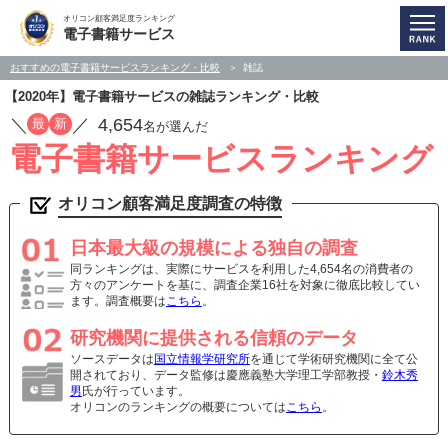
オリコン顧客満足度ランキング
電子書籍サービス
おすすめの電子書籍サービスランキング・比較
雑誌
【2020年】電子書籍サービスの雑誌ランキング・比較
／
／
4,654
最
新
名が選んだ
電子書籍サービスランキング
オリコン顧客満足度調査の特徴
日本最大級の規模による独自の調査
同ランキングは、実際にサービスを利用した4,654名の消費者の
方々のアンケートを基に、調査企業16社を対象に徹底比較してい
ます。調査概要は
こちら
。
研究機関に提供される信頼のデータ
ソースデータは
国立情報学研究所
を通じて学術研究機関に全て公
開されており、データ監修は慶應義塾大学理工学部教授・
鈴木秀
男
氏が行っています。
オリコンのランキングの概要については
こちら
。