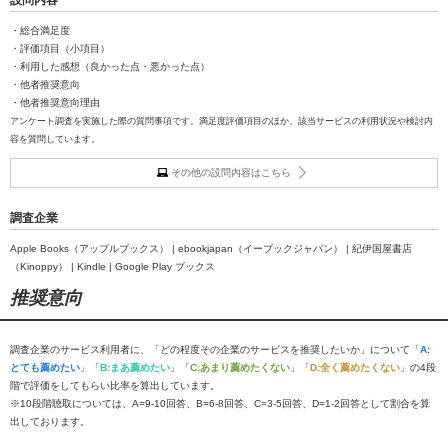
設問内容
・総合満足度
・評価項目（小項目）
・利用した感想（良かった点・悪かった点）
・他者推奨意向
・他者推奨意向理由
アンケート調査を実施した際の質問事項です。満足度評価項目のほか、該当サービスの利用状況や検討内
容を質問しています。
その他の設問内容はこちら
調査企業
Apple Books（アップルブックス） | ebookjapan（イーブックジャパン） | 紀伊国屋書店
（Kinoppy） | Kindle | Google Play ブックス
推奨意向
調査企業のサービス利用者に、「どの程度その企業のサービスを推奨したいか」について「
A:
とても薦めたい
」「
B:まあ薦めたい
」「
C:あまり薦めたくない
」「
D:全く薦めたくない
」の4段
階で評価をしてもらい比率を算出しています。
※10段階聴取については、A=9-10回答、B=6-8回答、C=3-5回答、D=1-2回答として割合を算
出しております。