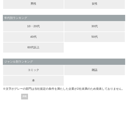
男性
女性
年代別ランキング
10・20代
30代
40代
50代
60代以上
ジャンル別ランキング
コミック
雑誌
本
※文字がグレーの部門は当社規定の条件を満たした企業が2社未満のため発表しておりません。
PR