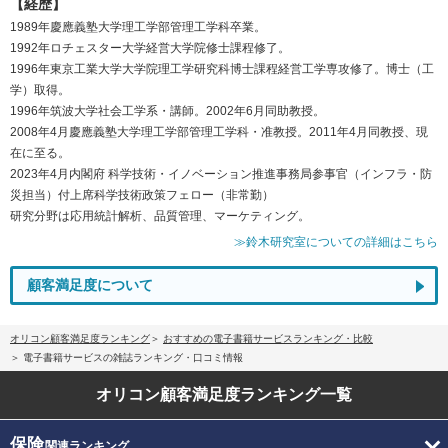
【経歴】
1989年慶應義塾大学理工学部管理工学科卒業。
1992年ロチェスター大学経営大学院修士課程修了。
1996年東京工業大学大学院理工学研究科博士課程経営工学専攻修了。博士（工
学）取得。
1996年筑波大学社会工学系・講師。2002年6月同助教授。
2008年4月慶應義塾大学理工学部管理工学科・准教授。2011年4月同教授、現
在に至る。
2023年4月内閣府 科学技術・イノベーション推進事務局参事官（インフラ・防
災担当）付上席科学技術政策フェロー（非常勤）
研究分野は応用統計解析、品質管理、マーケティング。
≫鈴木研究室についての詳細はこちら
顧客満足度について
オリコン顧客満足度ランキング
おすすめの電子書籍サービスランキング・比較
電子書籍サービスの雑誌ランキング・口コミ情報
オリコン顧客満足度
ランキング一覧
保険
関連ランキング