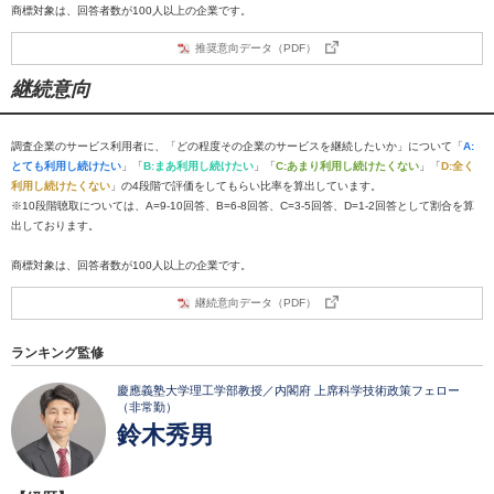
商標対象は、回答者数が100人以上の企業です。
推奨意向データ（PDF）
継続意向
調査企業のサービス利用者に、「どの程度その企業のサービスを継続したいか」について「
A:
とても利用し続けたい
」「
B:まあ利用し続けたい
」「
C:あまり利用し続けたくない
」「
D:全く
利用し続けたくない
」の4段階で評価をしてもらい比率を算出しています。
※10段階聴取については、A=9-10回答、B=6-8回答、C=3-5回答、D=1-2回答として割合を算
出しております。
商標対象は、回答者数が100人以上の企業です。
継続意向データ（PDF）
ランキング監修
慶應義塾大学理工学部教授／内閣府 上席科学技術政策フェロー
（非常勤）
鈴木秀男