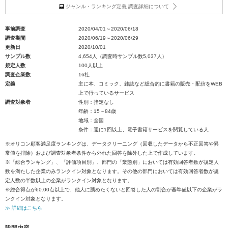
ジャンル・ランキング定義 調査詳細について
事前調査
2020/04/01～2020/06/18
調査期間
2020/06/19～2020/06/29
更新日
2020/10/01
サンプル数
4,654人（調査時サンプル数5,037人）
規定人数
100人以上
調査企業数
16社
定義
主に本、コミック、雑誌など総合的に書籍の販売・配信をWEB
上で行っているサービス
調査対象者
性別：指定なし
年齢：15～84歳
地域：全国
条件：週に1回以上、電子書籍サービスを閲覧している人
※オリコン顧客満足度ランキングは、データクリーニング（回収したデータから不正回答や異
常値を排除）および調査対象者条件から外れた回答を除外した上で作成しています。
※「総合ランキング」、「評価項目別」、部門の「業態別」においては有効回答者数が規定人
数を満たした企業のみランクイン対象となります。その他の部門においては有効回答者数が規
定人数の半数以上の企業がランクイン対象となります。
※総合得点が60.00点以上で、他人に薦めたくないと回答した人の割合が基準値以下の企業がラ
ンクイン対象となります。
≫ 詳細はこちら