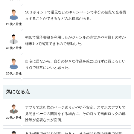
50％ポイントで還元などのキャンペーンで半分の値段で全巻購
入することができるなどのお得感がある。
20代／男性
初めて電子書籍を利用したがジャンルの充実さや何冊もの本が
端末1つで閲覧できるので感動した。
40代／男性
自宅に居ながら、自分の好きな作品を親にばれずに買えるとい
う点で非常にいいと思った。
20代／男性
気になる点
アプリで読む際のページ送りがやや不安定。スマホのアプリで
見開きページの閲覧をする場合に、その時々で画面ロックの解
30代／男性
除等が必要なのが面倒。
ある端末で作品を閲覧したあと、その作品を別の端末で閲覧し