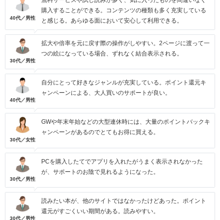
無料サービスや試し読みが多く、気に入ったものを間違いなく
購入することができる。コンテンツの種類も多く充実している
40代／男性
と感じる。あらゆる面において安心して利用できる。
拡大や倍率を元に戻す際の操作がしやすい。2ページに渡って一
つの絵になっている場合、ずれなく結合表示される。
30代／男性
自分にとって好きなジャンルが充実している。ポイント還元キ
ャンペーンによる、大人買いのサポートが良い。
40代／男性
GWや年末年始などの大型連休時には、大量のポイントバックキ
ャンペーンがあるのでとてもお得に買える。
30代／女性
PCを購入したてでアプリを入れたがうまく表示されなかった
が、サポートのお陰で見れるようになった。
30代／男性
読みたい本が、他のサイトではなかったけどあった。ポイント
還元がすごくいい期間がある。読みやすい。
30代／男性