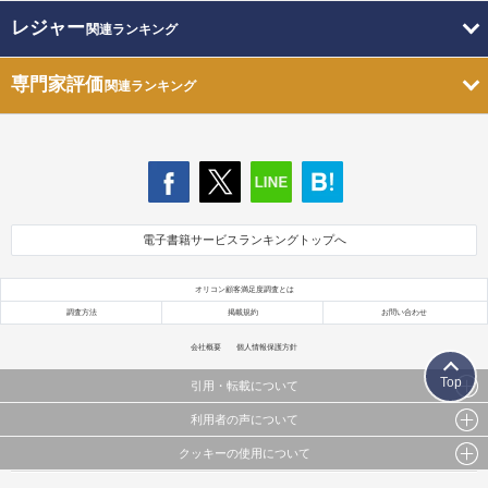
レジャー
関連ランキング
専門家評価
関連ランキング
電子書籍サービスランキングトップへ
オリコン顧客満足度調査とは
調査方法
掲載規約
お問い合わせ
会社概要
個人情報保護方針
Top
引用・転載について
利用者の声について
当サイトで公開されている情報（文字、写真、イラスト、画像データ等）及びこれらの配置・
編集および構造などについての著作権は株式会社oricon MEに帰属しております。
クッキーの使用について
当サイトに掲載している内容はすべてサービスの利用者が提出された見解・感想です。
これらの情報を権利者の許可なく無断転載・複製などの二次利用を行うことは固く禁じており
弊社が内容について正確性を含め一切保証するものではありません。
ます。