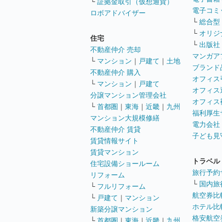
└
証拠金取引（仮想通貨）
電子コミ
ロボアドバイザー
└
総合型
└
オリジ
住宅
└
出版社
不動産仲介 売却
マンガア
└
マンション
｜
戸建て
｜
土地
ブランド
不動産仲介 購入
オフィス
└
マンション
｜
戸建て
オフィス
分譲マンション管理会社
オフィス
└
首都圏
｜
東海
｜
近畿
｜
九州
福利厚生
マンション大規模修繕
電力会社
不動産仲介 賃貸
子ども見
賃貸情報サイト
賃貸マンション
トラベル
住宅設備ショールーム
旅行予約
リフォーム
└
国内旅
└
フルリフォーム
航空券比
└
戸建て
｜
マンション
ホテル比
新築分譲マンション
格安航空券
└
首都圏
｜
東海
｜
近畿
｜
九州