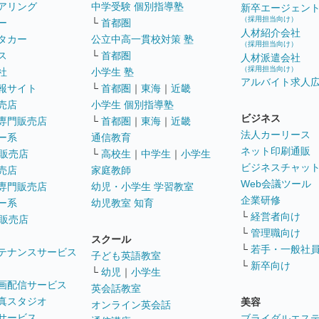
アリング
中学受験 個別指導塾
新卒エージェン
（採用担当向け）
ー
└
首都圏
人材紹介会社
タカー
公立中高一貫校対策 塾
（採用担当向け）
ス
└
首都圏
人材派遣会社
（採用担当向け）
社
小学生 塾
アルバイト求人
報サイト
└
首都圏
｜
東海
｜
近畿
売店
小学生 個別指導塾
ビジネス
専門販売店
└
首都圏
｜
東海
｜
近畿
法人カーリース
ー系
通信教育
ネット印刷通販
販売店
└
高校生
｜
中学生
｜
小学生
ビジネスチャッ
売店
家庭教師
Web会議ツール
専門販売店
幼児・小学生 学習教室
企業研修
ー系
幼児教室 知育
└
経営者向け
販売店
└
管理職向け
スクール
└
若手・一般社
テナンスサービス
子ども英語教室
└
新卒向け
└
幼児
｜
小学生
画配信サービス
英会話教室
真スタジオ
美容
オンライン英会話
サービス
ブライダルエス