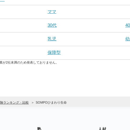
ママ
30代
4
乳児
幼
保障型
業が2社未満のため発表しておりません。
険ランキング・比較
SOMPOひまわり生命
塾
人材