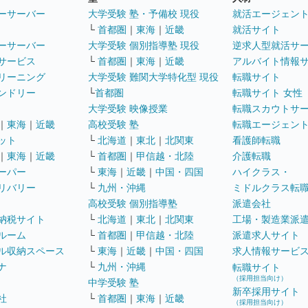
ーサーバー
大学受験 塾・予備校 現役
就活エージェン
└
首都圏
｜
東海
｜
近畿
就活サイト
ーサーバー
大学受験 個別指導塾 現役
逆求人型就活サ
サービス
└
首都圏
｜
東海
｜
近畿
アルバイト情報
リーニング
大学受験 難関大学特化型 現役
転職サイト
ンドリー
└
首都圏
転職サイト 女性
大学受験 映像授業
転職スカウトサ
｜
東海
｜
近畿
高校受験 塾
転職エージェン
ット
└
北海道
｜
東北
｜
北関東
看護師転職
｜
東海
｜
近畿
└
首都圏
｜
甲信越・北陸
介護転職
ーパー
└
東海
｜
近畿
｜
中国・四国
ハイクラス・
リバリー
└
九州・沖縄
ミドルクラス転
高校受験 個別指導塾
派遣会社
納税サイト
└
北海道
｜
東北
｜
北関東
工場・製造業派
ルーム
└
首都圏
｜
甲信越・北陸
派遣求人サイト
ル収納スペース
└
東海
｜
近畿
｜
中国・四国
求人情報サービ
ナ
└
九州・沖縄
転職サイト
（採用担当向け）
中学受験 塾
新卒採用サイト
社
└
首都圏
｜
東海
｜
近畿
（採用担当向け）