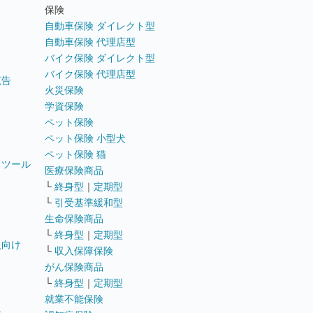
ト
保険
自動車保険 ダイレクト型
自動車保険 代理店型
バイク保険 ダイレクト型
バイク保険 代理店型
広告
火災保険
学資保険
ペット保険
ペット保険 小型犬
ペット保険 猫
トツール
医療保険商品
└
終身型
｜
定期型
└
引受基準緩和型
生命保険商品
└
終身型
｜
定期型
員向け
└
収入保障保険
がん保険商品
└
終身型
｜
定期型
就業不能保険
テ