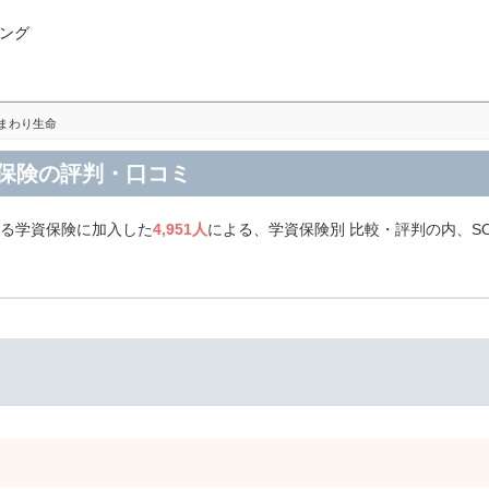
ング
ひまわり生命
資保険の評判・口コミ
する学資保険に加入した
4,951人
による、学資保険別 比較・評判の内、S