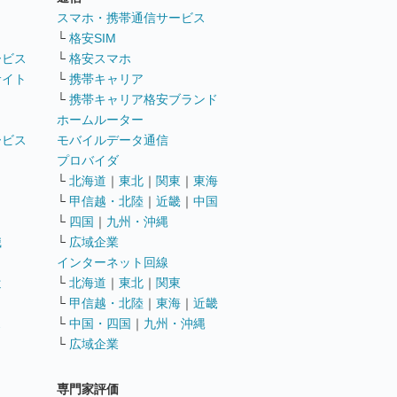
ト
スマホ・携帯通信サービス
└
格安SIM
ービス
└
格安スマホ
サイト
└
携帯キャリア
└
携帯キャリア格安ブランド
ホームルーター
ービス
モバイルデータ通信
ト
プロバイダ
└
北海道
｜
東北
｜
関東
｜
東海
└
甲信越・北陸
｜
近畿
｜
中国
└
四国
｜
九州・沖縄
職
└
広域企業
インターネット回線
遣
└
北海道
｜
東北
｜
関東
└
甲信越・北陸
｜
東海
｜
近畿
ス
└
中国・四国
｜
九州・沖縄
└
広域企業
専門家評価