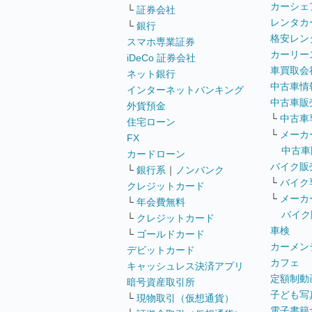
カーシェ
└
証券会社
レンタカ
└
銀行
格安レン
スマホ専業証券
カーリー
iDeCo 証券会社
車買取会
ネット銀行
中古車情
インターネットバンキング
中古車販
外貨預金
└
中古車
住宅ローン
└
メーカ
FX
中古車
カードローン
バイク販
└
銀行系
｜
ノンバンク
└
バイク
クレジットカード
└
メーカ
└
年会費無料
バイク
└
クレジットカード
車検
└
ゴールドカード
カーメン
デビットカード
カフェ
キャッシュレス決済アプリ
定額制動
暗号資産取引所
子ども写
└
現物取引（仮想通貨）
電子書籍