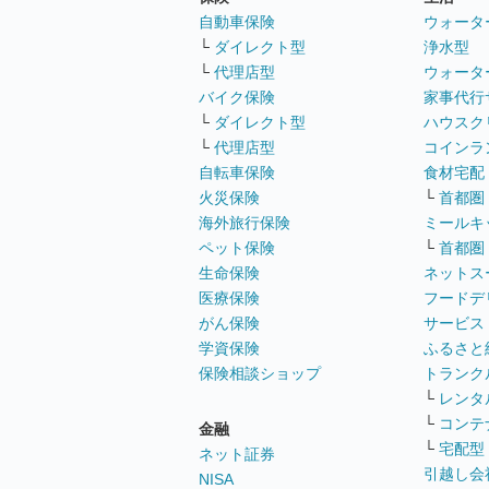
自動車保険
ウォータ
└
ダイレクト型
浄水型
└
代理店型
ウォータ
バイク保険
家事代行
└
ダイレクト型
ハウスク
└
代理店型
コインラ
自転車保険
食材宅配
火災保険
└
首都圏
海外旅行保険
ミールキ
ペット保険
└
首都圏
生命保険
ネットス
医療保険
フードデ
がん保険
サービス
学資保険
ふるさと
保険相談ショップ
トランク
└
レンタ
└
コンテ
金融
└
宅配型
ネット証券
引越し会
NISA