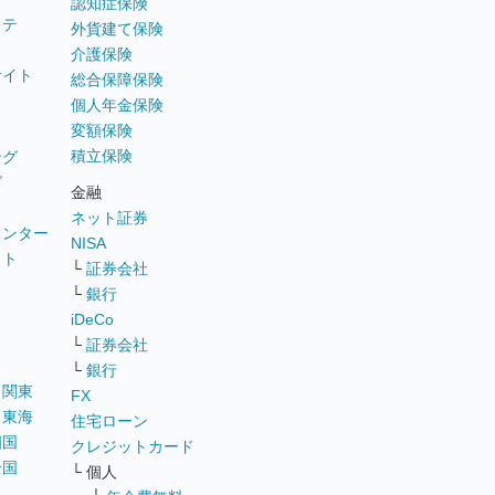
認知症保険
ステ
外貨建て保険
介護保険
サイト
総合保障保険
個人年金保険
変額保険
積立保険
ング
グ
金融
ネット証券
ウンター
NISA
イト
└
証券会社
リ
└
銀行
iDeCo
└
証券会社
└
銀行
｜
関東
FX
｜
東海
住宅ローン
四国
クレジットカード
全国
└ 個人
ス