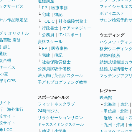
通信講座
ックサービス
フェイシャルエ
└
FP
｜
医療事務
ボディエステ
└
宅建
｜
簿記
ナル作品限定型
サロン検索予約
└
TOEIC
｜
社会保険労務士
└
行政書士
｜
ケアマネジャー
プリ オリジナル
└
公務員
｜
ITパスポート
ウエディング
品買取 店舗
資格スクール
ハウスウエディ
引越し
└
FP
｜
医療事務
格安ウエディン
通販
└
宅建
｜
簿記
結婚相談所
複合機
└
社会保険労務士
結婚式場相談カ
サービス
公務員試験予備校
結婚式場情報サ
 小売
法人向け英会話スクール
マッチングアプ
守りGPS
子どもプログラミング教室
レジャー
スポーツ&ヘルス
映画館
サイト
フィットネスクラブ
└
北海道
｜
東北
行
｜
海外旅行
24時間ジム
└
甲信越・北陸
較サイト
リラクゼーションサロン
└
近畿
｜
中国・
較サイト
キッズスイミングスクール
└
九州・沖縄
｜
 LCC
└
幼児
｜
小学生
カラオケボック