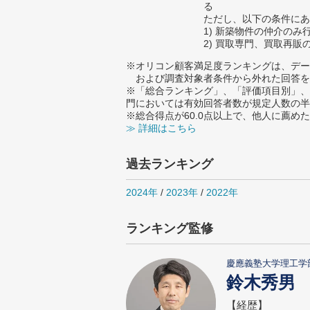
る
ただし、以下の条件にあ
1) 新築物件の仲介のみ
2) 買取専門、買取再販
※オリコン顧客満足度ランキングは、デー
および調査対象者条件から外れた回答を
※「総合ランキング」、「評価項目別」、
門においては有効回答者数が規定人数の半
※総合得点が60.0点以上で、他人に薦
≫ 詳細はこちら
過去ランキング
2024年
/
2023年
/
2022年
ランキング監修
慶應義塾大学理工学
鈴木秀男
【経歴】