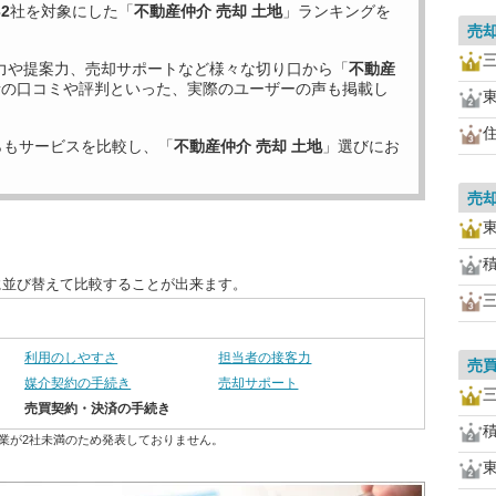
32
社を対象にした「
不動産仲介 売却 土地
」ランキングを
売
力や提案力、売却サポートなど様々な切り口から「
不動産
者の口コミや評判といった、実際のユーザーの声も掲載し
らもサービスを比較し、「
不動産仲介 売却 土地
」選びにお
売
に並び替えて比較することが出来ます。
利用のしやすさ
担当者の接客力
売
媒介契約の手続き
売却サポート
売買契約・決済の手続き
業が2社未満のため発表しておりません。