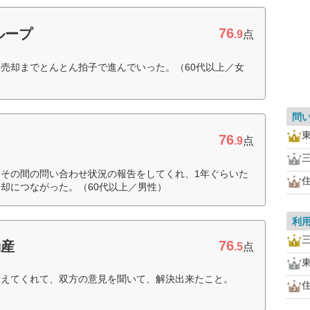
76
ループ
.9
点
売却までとんとん拍子で進んでいった。（60代以上／女
問
76
.9
点
その間の問い合わせ状況の報告をしてくれ、1年ぐらいた
却につながった。（60代以上／男性）
利
76
動産
.5
点
考えてくれて、双方の意見を聞いて、解決出来たこと。