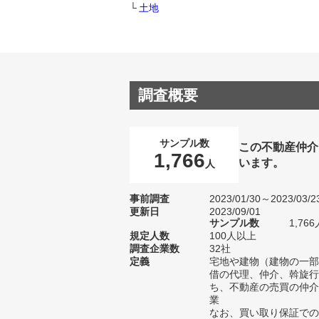
土地
調査概要
サンプル数
この不動産仲介
1,766
います。
人
事前調査
2023/01/30～2023/03/2
更新日
2023/09/01
サンプル数
1,7
規定人数
100人以上
調査企業数
32社
定義
宅地や建物（建物の一部
借の代理、仲介、斡旋行
ち、不動産の売買の仲介
業
なお、買い取り保証での