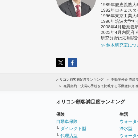
1989年慶應義塾
1992年ロチェス
1996年東京工業
1996年筑波大学
2008年4月慶應
2023年4月内閣
研究分野は応用統
≫ 鈴木研究室につ
オリコン顧客満足度ランキング
不動産仲介 売却
売買契約・決済の手続きで比較する不動産仲介 
オリコン顧客満足度ランキング
保険
生活
自動車保険
ウォータ
└
ダイレクト型
浄水型
└
代理店型
ウォータ