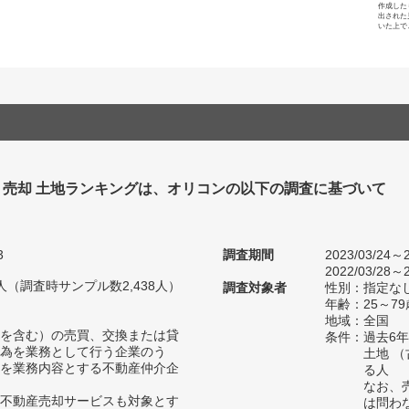
作成した
出された
いた上で
 売却 土地ランキングは、オリコンの以下の調査に基づいて
3
調査期間
2023/03/24～2
2022/03/28～2
66人（調査時サンプル数2,438人）
調査対象者
性別：指定な
年齢：25～79
地域：全国
を含む）の売買、交換または貸
条件：過去6
為を業務として行う企業のう
土地 
を業務内容とする不動産仲介企
る人
なお、
不動産売却サービスも対象とす
は問わ