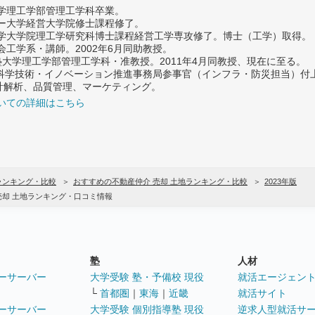
大学理工学部管理工学科卒業。
ター大学経営大学院修士課程修了。
大学大学院理工学研究科博士課程経営工学専攻修了。博士（工学）取得。
社会工学系・講師。2002年6月同助教授。
義塾大学理工学部管理工学科・准教授。2011年4月同教授、現在に至る。
府 科学技術・イノベーション推進事務局参事官（インフラ・防災担当）
計解析、品質管理、マーケティング。
いての詳細はこちら
ランキング・比較
おすすめの不動産仲介 売却 土地ランキング・比較
2023年版
売却 土地ランキング・口コミ情報
塾
人材
ーサーバー
大学受験 塾・予備校 現役
就活エージェン
└
首都圏
｜
東海
｜
近畿
就活サイト
ーサーバー
大学受験 個別指導塾 現役
逆求人型就活サ