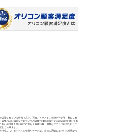
で公開されている情報（文字、写真、イラスト、画像データ等）及びこれ
・編集および構造などについての著作権は株式会社oricon MEに帰属してお
これらの情報を権利者の許可なく無断転載・複製などの二次利用を行うこ
禁じております。
で掲載しているすべての情報やデータは、当社の調査に基づいた結果から