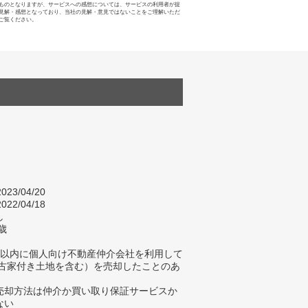
ものとなりますが、サービスへの感想については、サービスの利用者が提
見解・感想となっており、当社の見解・意見ではないことをご理解いただ
ご覧ください。
023/04/20
022/04/18
し
歳
年以内に個人向け不動産仲介会社を利用して
（古家付き土地を含む）を売却したことのあ
売却方法は仲介か買い取り保証サービスか
ない