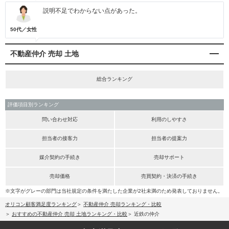
説明不足でわからない点があった。
50代／女性
不動産仲介 売却 土地
総合ランキング
評価項目別ランキング
問い合わせ対応
利用のしやすさ
担当者の接客力
担当者の提案力
媒介契約の手続き
売却サポート
売却価格
売買契約・決済の手続き
※文字がグレーの部門は当社規定の条件を満たした企業が2社未満のため発表しておりません。
オリコン顧客満足度ランキング
不動産仲介 売却ランキング・比較
おすすめの不動産仲介 売却 土地ランキング・比較
近鉄の仲介