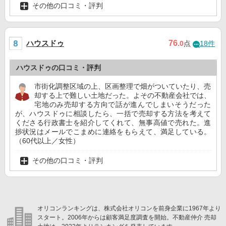
その他の口コミ・評判
ハウスドゥ
76
.0
点
18件
ハウスドゥの口コミ・評判
市街化調整区域の上、区画整理で畑がついていたり、売
却する上で難しい土地だった。よその不動産会社では、
宅地のみ売却する方向で話が進んでしまいそうだった
が、ハウスドゥに相談したら、一括で売却する方法を考えて
くださる行政書士を紹介してくれて、無事高値で売れた。進
捗状況はメールでこまめに連絡をもらえて、満足している。
（60代以上／女性）
その他の口コミ・評判
オリコンランキングは、株式会社オリコンを前身企業に1967年より
スタート。2006年からは顧客満足度調査を開始。不動産仲介 売却