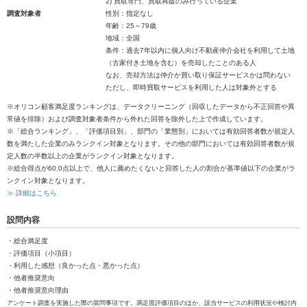
2) 買取専門、買取再販のみ行っている企業
調査対象者
性別：指定なし
年齢：25～79歳
地域：全国
条件：過去7年以内に個人向け不動産仲介会社を利用して土地
（古家付き土地を含む）を売却したことのある人
なお、売却方法は仲介か買い取り保証サービスかは問わない
ただし、即時買取サービスを利用した人は対象外とする
※オリコン顧客満足度ランキングは、データクリーニング（回収したデータから不正回答や異
常値を排除）および調査対象者条件から外れた回答を除外した上で作成しています。
※「総合ランキング」、「評価項目別」、部門の「業態別」においては有効回答者数が規定人
数を満たした企業のみランクイン対象となります。その他の部門においては有効回答者数が規
定人数の半数以上の企業がランクイン対象となります。
※総合得点が60.0点以上で、他人に薦めたくないと回答した人の割合が基準値以下の企業がラ
ンクイン対象となります。
≫ 詳細はこちら
設問内容
・総合満足度
・評価項目（小項目）
・利用した感想（良かった点・悪かった点）
・他者推奨意向
・他者推奨意向理由
アンケート調査を実施した際の質問事項です。満足度評価項目のほか、該当サービスの利用状況や検討内