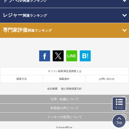
トラベル
関連ランキング
レジャー
関連ランキング
専門家評価
関連ランキング
オリコン顧客満足度調査とは
調査方法
掲載規約
お問い合わせ
会社概要
個人情報保護方針
引用・転載について
もくじ
利用者の声について
当サイトで公開されている情報（文字、写真、イラスト、画像データ等）及びこれらの配置・
編集および構造などについての著作権は株式会社oricon MEに帰属しております。
クッキーの使用について
当サイトに掲載している内容はすべてサービスの利用者が提出された見解・感想です。
これらの情報を権利者の許可なく無断転載・複製などの二次利用を行うことは固く禁じており
Top
弊社が内容について正確性を含め一切保証するものではありません。
ます。
このサイトでは Cookie を使用して、ユーザーに合わせたコンテンツや広告の表示、ソーシャル
© oricon ME inc.
弊社の見解・ 意見ではないことをご理解いただいた上でご覧ください。