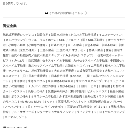
容を質問しています。
その他の設問内容はこちら
調査企業
旭化成不動産レジデンス | 朝日住宅 | 朝日土地建物 | あなぶき不動産流通 | イエステーション |
イオンハウジング | ウィル | ウスイホーム | SREリアルティ（旧：SRE不動産） | オークラヤ住
宅 | 小田急不動産（小田急の仲介） | 近鉄の仲介 | 京王不動産 | 京急不動産 | 京成不動産 | 京阪
電鉄不動産（京阪の仲介） | 三交不動産（三交の仲介 すまいる） | 静鉄不動産 | 住協 | 住宅情
報館 | 住友不動産販売／住友不動産ステップ（すみふの仲介 ステップ） | 住友林業ホームサー
ビス（すみなび） | 西武開発 | セキスイハイム不動産 | 九州セキスイハイム不動産 | 中四国セキ
スイハイム不動産 | 東北セキスイハイム不動産 | 北海道セキスイハイム不動産 | 積水ハウス不動
産 | センチュリー21 | 相鉄不動産販売 | 大京穴吹不動産 | 大成有楽不動産販売 | 大和ハウスリア
ルエステート（旧：日本住宅流通） | 日本住宅流通（Livness）（現：大和ハウスリアルエステ
ート） | 東海住宅 | 東急リバブル | 東京建物不動産販売 | 東宝ハウスグループ | ナイス（ナイス
住まいの情報館） | ナカジツ | 西鉄の仲介（西鉄不動産） | 日住サービス | 日神管財 | 野村の仲
介＋ | ハウスドゥ | 長谷工の仲介 | 阪急阪神の仲介 | 東日本住宅 | ピタットハウス | 福屋不動産
販売 | ポラスの仲介 | ミサワホーム不動産 | みずほ不動産販売 | 三井住友トラスト不動産 | 三井
のリハウス | mic House＆Life（ミック） | 三菱地所ハウスネット（三菱地所の住まいリレー）
| アーバンライフ（旧：アーバンライフの仲介） | 三菱UFJ不動産販売（住まい1） | 明和地所の
仲介 | リストサザビーズインターナショナルリアルティ | リビングライフ | ロイヤルハウジング
| ロイヤルリゾート