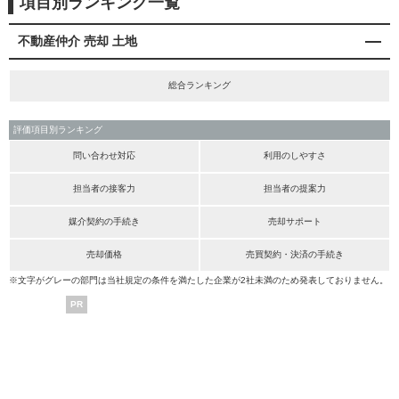
項目別ランキング一覧
不動産仲介 売却 土地
総合ランキング
評価項目別ランキング
問い合わせ対応
利用のしやすさ
担当者の接客力
担当者の提案力
媒介契約の手続き
売却サポート
売却価格
売買契約・決済の手続き
※文字がグレーの部門は当社規定の条件を満たした企業が2社未満のため発表しておりません。
PR