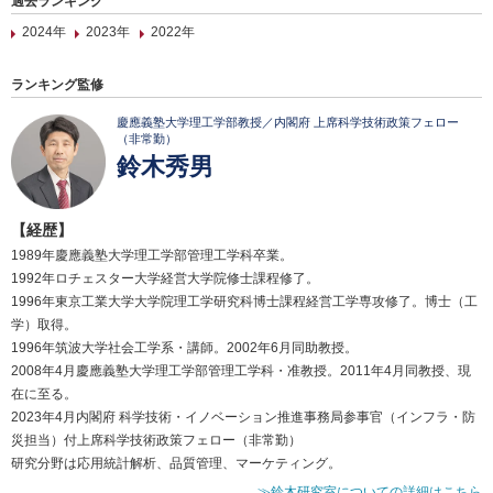
過去ランキング
2024年
2023年
2022年
ランキング監修
慶應義塾大学理工学部教授／内閣府 上席科学技術政策フェロー
（非常勤）
鈴木秀男
【経歴】
1989年慶應義塾大学理工学部管理工学科卒業。
1992年ロチェスター大学経営大学院修士課程修了。
1996年東京工業大学大学院理工学研究科博士課程経営工学専攻修了。博士（工
学）取得。
1996年筑波大学社会工学系・講師。2002年6月同助教授。
2008年4月慶應義塾大学理工学部管理工学科・准教授。2011年4月同教授、現
在に至る。
2023年4月内閣府 科学技術・イノベーション推進事務局参事官（インフラ・防
災担当）付上席科学技術政策フェロー（非常勤）
研究分野は応用統計解析、品質管理、マーケティング。
≫鈴木研究室についての詳細はこちら