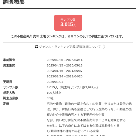
調査概要
サンプル数
3,015
人
この不動産仲介 売却 土地ランキングは、オリコンの以下の調査に基づいています。
ジャンル・ランキング定義 調査詳細について
事前調査
2025/02/20～2025/04/14
調査期間
2025/04/15～2025/05/19
2024/04/15～2024/05/07
2023/03/24～2023/04/20
更新日
2025/09/01
サンプル数
3,015人（調査時サンプル数3,692人）
規定人数
100人以上
調査企業数
65社
定義
宅地や建物（建物の一部を含む）の売買、交換または貸借の代
理、仲介、斡旋行為を業務として行う企業のうち、不動産の売
買の仲介を業務内容とする不動産仲介企業
なお、買い取り保証での不動産売却サービスも対象とする
ただし、以下の条件にあてはまる企業は対象外とする
1) 新築物件の仲介のみ行っている企業