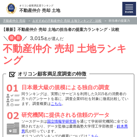
オリコン顧客満足度ランキング
不動産仲介 売却 土地
不動産仲介 売却
おすすめの不動産仲介 売却 土地ランキング・比較
担当者の提案力
【最新】不動産仲介 売却 土地の担当者の提案力ランキング・比較
／
／
3,015
最
新
名が選んだ
不動産仲介 売却 土地ランキ
ング
オリコン顧客満足度調査の特徴
日本最大級の規模による独自の調査
同ランキングは、実際にサービスを利用した3,015名の消費者の
方々のアンケートを基に、調査企業65社を対象に徹底比較してい
ます。調査概要は
こちら
。
研究機関に提供される信頼のデータ
ソースデータは
国立情報学研究所
を通じて学術研究機関に全て公
開されており、データ監修は慶應義塾大学理工学部教授・
鈴木秀
男
氏が行っています。
オリコンのランキングの概要については
こちら
。