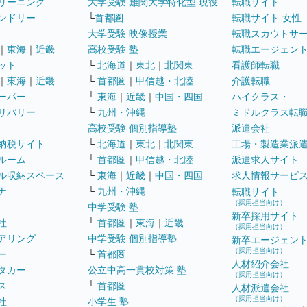
リーニング
大学受験 難関大学特化型 現役
転職サイト
ンドリー
└
首都圏
転職サイト 女性
大学受験 映像授業
転職スカウトサ
｜
東海
｜
近畿
高校受験 塾
転職エージェン
ット
└
北海道
｜
東北
｜
北関東
看護師転職
｜
東海
｜
近畿
└
首都圏
｜
甲信越・北陸
介護転職
ーパー
└
東海
｜
近畿
｜
中国・四国
ハイクラス・
リバリー
└
九州・沖縄
ミドルクラス転
高校受験 個別指導塾
派遣会社
納税サイト
└
北海道
｜
東北
｜
北関東
工場・製造業派
ルーム
└
首都圏
｜
甲信越・北陸
派遣求人サイト
ル収納スペース
└
東海
｜
近畿
｜
中国・四国
求人情報サービ
ナ
└
九州・沖縄
転職サイト
（採用担当向け）
中学受験 塾
新卒採用サイト
社
└
首都圏
｜
東海
｜
近畿
（採用担当向け）
アリング
中学受験 個別指導塾
新卒エージェン
（採用担当向け）
ー
└
首都圏
人材紹介会社
タカー
公立中高一貫校対策 塾
（採用担当向け）
ス
└
首都圏
人材派遣会社
（採用担当向け）
社
小学生 塾