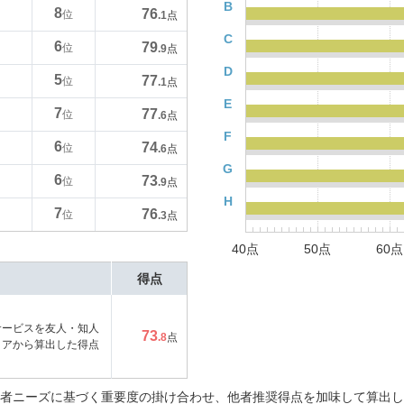
B
8
76
位
.1
点
C
6
79
位
.9
点
D
5
77
位
.1
点
E
7
77
位
.6
点
F
6
74
位
.6
点
G
6
73
位
.9
点
H
7
76
位
.3
点
40点
50点
60点
得点
サービスを友人・知人
73
.8
点
コアから算出した得点
者ニーズに基づく重要度の掛け合わせ、他者推奨得点を加味して算出し