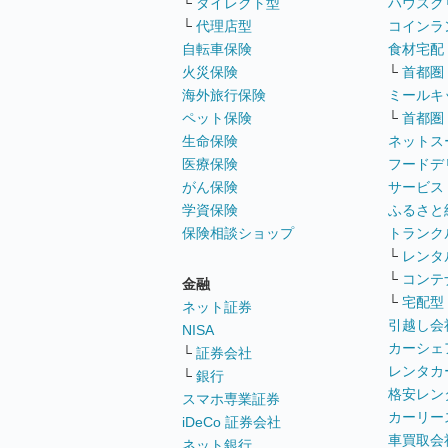
└
ダイレクト型
ハウスク
└
代理店型
コインラ
自転車保険
食材宅配
火災保険
└
首都圏
海外旅行保険
ミールキ
ペット保険
└
首都圏
生命保険
ネットス
医療保険
フードデ
がん保険
サービス
学資保険
ふるさと
保険相談ショップ
トランク
└
レンタ
└
コンテ
金融
└
宅配型
ネット証券
引越し会
NISA
カーシェ
└
証券会社
レンタカ
└
銀行
格安レン
スマホ専業証券
カーリー
iDeCo 証券会社
車買取会
ネット銀行