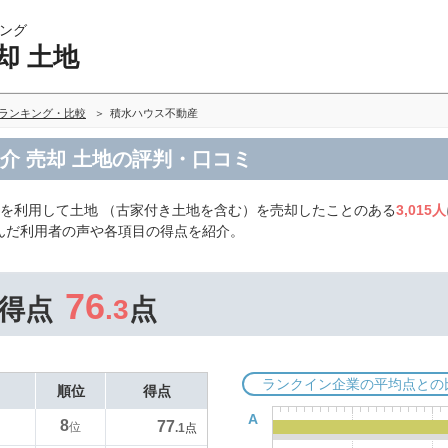
ング
却 土地
地ランキング・比較
積水ハウス不動産
介 売却 土地の評判・口コミ
を利用して土地 （古家付き土地を含む）を売却したことのある
3,015人
んだ利用者の声や各項目の得点を紹介。
76
得点
.3
点
ランクイン企業の平均点との
順位
得点
A
8
77
位
.1
点