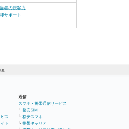
当者の接客力
却サポート
動産
通信
ト
スマホ・携帯通信サービス
└
格安SIM
ービス
└
格安スマホ
サイト
└
携帯キャリア