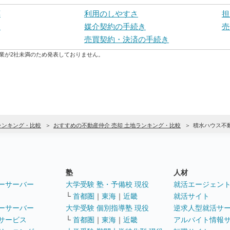
応
利用のしやすさ
担
力
媒介契約の手続き
売
売買契約・決済の手続き
業が2社未満のため発表しておりません。
ランキング・比較
おすすめの不動産仲介 売却 土地ランキング・比較
積水ハウス不
塾
人材
ーサーバー
大学受験 塾・予備校 現役
就活エージェン
└
首都圏
｜
東海
｜
近畿
就活サイト
ーサーバー
大学受験 個別指導塾 現役
逆求人型就活サ
サービス
└
首都圏
｜
東海
｜
近畿
アルバイト情報