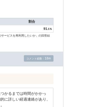
割合
91
.5％
のサービスを再利用したいか」の回答結
18
コメント総数：
件
見つかるまでは時間がかかっ
期的に詳しい経過連絡があり、
た。