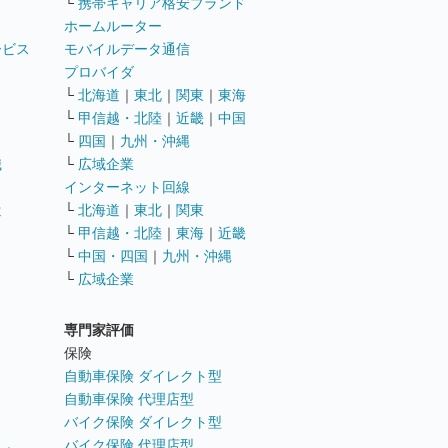
└
携帯キャリア格安ブランド
ホームルーター
ービス
モバイルデータ通信
ト
プロバイダ
└
北海道
｜
東北
｜
関東
｜
東海
└
甲信越・北陸
｜
近畿
｜
中国
└
四国
｜
九州・沖縄
職
└
広域企業
インターネット回線
遣
└
北海道
｜
東北
｜
関東
└
甲信越・北陸
｜
東海
｜
近畿
ス
└
中国・四国
｜
九州・沖縄
└
広域企業
専門家評価
ト
保険
自動車保険 ダイレクト型
自動車保険 代理店型
バイク保険 ダイレクト型
バイク保険 代理店型