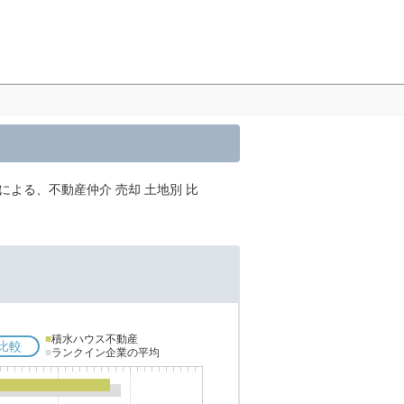
による、不動産仲介 売却 土地別 比
■
積水ハウス不動産
比較
■
ランクイン企業の平均