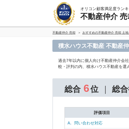
オリコン顧客満足度ランキ
不動産仲介 売
不動産仲介 売却
おすすめの不動産仲介 売却 土
積水ハウス不動産 不動産仲
過去7年以内に個人向け不動産仲介会社
較・評判の内、積水ハウス不動産を選
6
総合
位
総合
評価項目
A.
問い合わせ対応