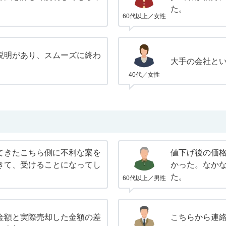
た。
60代以上／女性
説明があり、スムーズに終わ
大手の会社と
40代／女性
てきたこちら側に不利な案を
値下げ後の価
きて、受けることになってし
かった。なか
た。
60代以上／男性
金額と実際売却した金額の差
こちらから連