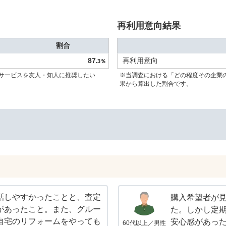
再利用意向結果
割合
87
再利用意向
.3％
サービスを友人・知人に推奨したい
※当調査における「どの程度その企業
果から算出した割合です。
話しやすかったことと、査定
購入希望者が
があったこと。また、グルー
た。しかし定
自宅のリフォームをやっても
安心感があっ
60代以上／男性