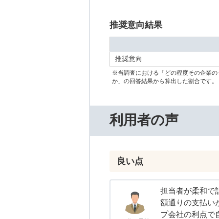
推奨意向結果
推奨意向
※当調査における「どの程度その企業の
か」の回答結果から算出した割合です。
利用者の声
良い点
担当者が柔和で
額通りの支払い
プ会社の利点で