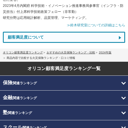
2023年4月内閣府 科学技術・イノベーション推進事務局参事官（インフラ・防
災担当）付上席科学技術政策フェロー（非常勤）
研究分野は応用統計解析、品質管理、マーケティング。
≫鈴木研究室についての詳細はこちら
顧客満足度について
オリコン顧客満足度ランキング
おすすめの火災保険ランキング・比較
2024年版
商品内容で比較する火災保険ランキング・口コミ情報
オリコン顧客満足度
ランキング一覧
保険
関連ランキング
金融
関連ランキング
塾
関連ランキング
スクール
関連ランキング