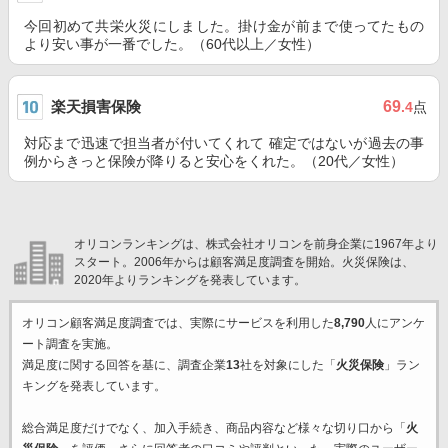
今回初めて共栄火災にしました。掛け金が前まで使ってたもの
より安い事が一番でした。（60代以上／女性）
楽天損害保険
69
.4
点
対応まで迅速で担当者が付いてくれて 確定ではないが過去の事
例からきっと保険が降りると安心をくれた。（20代／女性）
オリコンランキングは、株式会社オリコンを前身企業に1967年より
スタート。2006年からは顧客満足度調査を開始。火災保険は、
2020年よりランキングを発表しています。
オリコン顧客満足度調査では、実際にサービスを利用した
8,790
人にアンケ
ート調査を実施。
満足度に関する回答を基に、調査企業
13
社を対象にした「
火災保険
」ラン
キングを発表しています。
総合満足度だけでなく、加入手続き、商品内容など様々な切り口から「
火