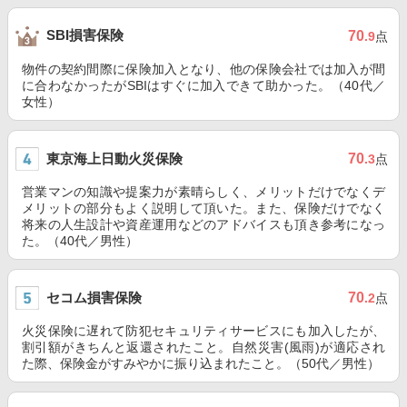
SBI損害保険
70
.9
点
物件の契約間際に保険加入となり、他の保険会社では加入が間
に合わなかったがSBIはすぐに加入できて助かった。（40代／
女性）
東京海上日動火災保険
70
.3
点
営業マンの知識や提案力が素晴らしく、メリットだけでなくデ
メリットの部分もよく説明して頂いた。また、保険だけでなく
将来の人生設計や資産運用などのアドバイスも頂き参考になっ
た。（40代／男性）
セコム損害保険
70
.2
点
火災保険に遅れて防犯セキュリティサービスにも加入したが、
割引額がきちんと返還されたこと。自然災害(風雨)が適応され
た際、保険金がすみやかに振り込まれたこと。（50代／男性）