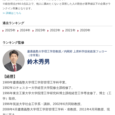
※総合得点が60.0点以上で、他人に薦めたくないと回答した人の割合が基準値以下の企業がラ
ンクイン対象となります。
≫ 詳細はこちら
過去ランキング
2025年
2024年
2023年
2022年
2021年
2020年
ランキング監修
慶應義塾大学理工学部教授／内閣府 上席科学技術政策フェロー
（非常勤）
鈴木秀男
【経歴】
1989年慶應義塾大学理工学部管理工学科卒業。
1992年ロチェスター大学経営大学院修士課程修了。
1996年東京工業大学大学院理工学研究科博士課程経営工学専攻修了。博士（工
学）取得。
1996年筑波大学社会工学系・講師。2002年6月同助教授。
2008年4月慶應義塾大学理工学部管理工学科・准教授。2011年4月同教授、現
在に至る。