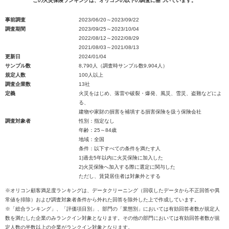
この火災保険ランキングは、オリコンの以下の調査に基づいています。
事前調査
2023/06/20～2023/09/22
調査期間
2023/09/25～2023/10/04
2022/08/12～2022/08/29
2021/08/03～2021/08/13
更新日
2024/01/04
サンプル数
8,790人（調査時サンプル数9,904人）
規定人数
100人以上
調査企業数
13社
定義
火災をはじめ、落雷や破裂・爆発、風災、雪災、盗難などによ
る、
建物や家財の損害を補填する損害保険を扱う保険会社
調査対象者
性別：指定なし
年齢：25～84歳
地域：全国
条件：以下すべての条件を満たす人
1)過去5年以内に火災保険に加入した
2)火災保険へ加入する際に選定に関与した
ただし、賃貸居住者は対象外とする
※オリコン顧客満足度ランキングは、データクリーニング（回収したデータから不正回答や異
常値を排除）および調査対象者条件から外れた回答を除外した上で作成しています。
※「総合ランキング」、「評価項目別」、部門の「業態別」においては有効回答者数が規定人
数を満たした企業のみランクイン対象となります。その他の部門においては有効回答者数が規
定人数の半数以上の企業がランクイン対象となります。