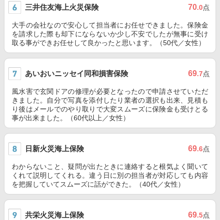
三井住友海上火災保険
70
.0
点
大手の会社なので安心して担当者にお任せできました。保険金
を請求した際も却下にならないか少し不安でしたが無事に受け
取る事ができお任せして良かったと思います。（50代／女性）
あいおいニッセイ同和損害保険
69
.7
点
風水害で玄関ドアの修理が必要となったので申請させていただ
きました。自分で写真を添付したり業者の選択も出来、見積も
り後はメールでのやり取りで大変スムーズに保険金も受けとる
事が出来ました。（60代以上／女性）
日新火災海上保険
69
.6
点
わからないこと、疑問が出たときに連絡すると根気よく聞いて
くれて説明してくれる。違う日に別の担当者が対応しても内容
を把握していてスムーズに話ができた。（40代／女性）
共栄火災海上保険
69
.5
点