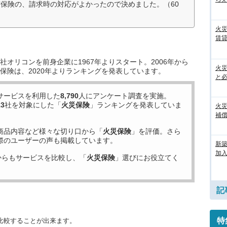
保険の、請求時の対応がよかったので決めました。（60
火
賃
オリコンを前身企業に1967年よりスタート。2006年から
火
保険は、2020年よりランキングを発表しています。
と
サービスを利用した
8,790
人にアンケート調査を実施。
13
社を対象にした「
火災保険
」ランキングを発表していま
火
補償
商品内容など様々な切り口から「
火災保険
」を評価。さら
際のユーザーの声も掲載しています。
新
加
からもサービスを比較し、「
火災保険
」選びにお役立てく
記
特
比較することが出来ます。