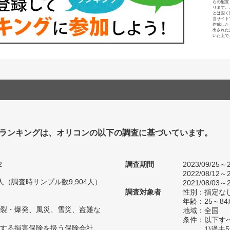
らの配置
ります。
とは固く
当サイト
作成した
出された
いた上で
ランキングは、オリコンの以下の調査に基づいています。
2
調査期間
2023/09/25～2
2022/08/12～2
90人（調査時サンプル数9,904人）
2021/08/03～2
調査対象者
性別：指定な
年齢：25～84
裂・爆発、風災、雪災、盗難な
地域：全国
条件：以下す
する損害保険を扱う保険会社
1)過