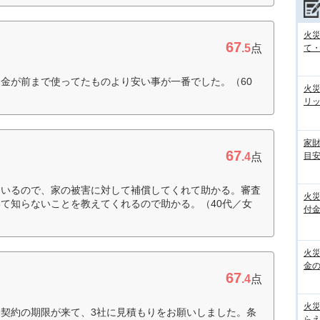
火
67
.5
点
て
金が前まで使ってたものより安い事が一番でした。（60
火
リ
家
67
目
.4
点
ているので、家の被害に対して補償してくれて助かる。審査
火
て知らないことを教えてくれるので助かる。（40代／女
付金
火
金の
67
.4
点
火
契約の期限が来て、3社に見積もりをお願いしました。条
らえ