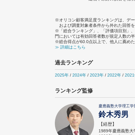
※オリコン顧客満足度ランキングは、デー
および調査対象者条件から外れた回答を
※「総合ランキング」、「評価項目別」、
門においては有効回答者数が規定人数の半
※総合得点が60.0点以上で、他人に薦
≫ 詳細はこちら
過去ランキング
2025年
/
2024年
/
2023年
/
2022年
/
202
ランキング監修
慶應義塾大学理工学
鈴木秀男
【経歴】
1989年慶應義塾