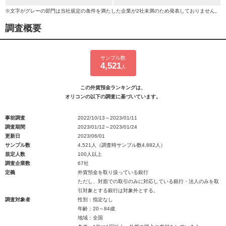
※文字がグレーの部門は当社規定の条件を満たした企業が2社未満のため発表しておりません。
調査概要
サンプル数
4,521
人
この外貨預金ランキングは、
オリコンの以下の調査に基づいています。
事前調査
2022/10/13～2023/01/11
調査期間
2023/01/12～2023/01/24
更新日
2023/06/01
サンプル数
4,521人（調査時サンプル数4,882人）
規定人数
100人以上
調査企業数
67社
定義
外貨預金を取り扱っている銀行
ただし、対面での取引のみに対応している銀行・法人のみを取
引対象とする銀行は対象外とする。
調査対象者
性別：指定なし
年齢：20～84歳
地域：全国