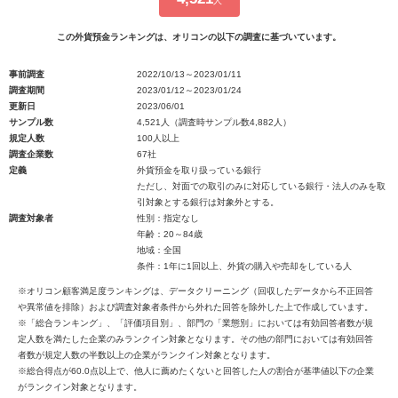
人
この外貨預金ランキングは、オリコンの以下の調査に基づいています。
事前調査
2022/10/13～2023/01/11
調査期間
2023/01/12～2023/01/24
更新日
2023/06/01
サンプル数
4,521人（調査時サンプル数4,882人）
規定人数
100人以上
調査企業数
67社
定義
外貨預金を取り扱っている銀行
ただし、対面での取引のみに対応している銀行・法人のみを取
引対象とする銀行は対象外とする。
調査対象者
性別：指定なし
年齢：20～84歳
地域：全国
条件：1年に1回以上、外貨の購入や売却をしている人
※オリコン顧客満足度ランキングは、データクリーニング（回収したデータから不正回答
や異常値を排除）および調査対象者条件から外れた回答を除外した上で作成しています。
※「総合ランキング」、「評価項目別」、部門の「業態別」においては有効回答者数が規
定人数を満たした企業のみランクイン対象となります。その他の部門においては有効回答
者数が規定人数の半数以上の企業がランクイン対象となります。
※総合得点が60.0点以上で、他人に薦めたくないと回答した人の割合が基準値以下の企業
がランクイン対象となります。