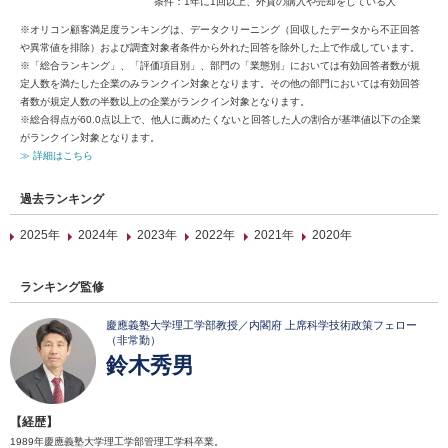
条件：1年に1回以上、外貨の購入や売却をしている人
※オリコン顧客満足度ランキングは、データクリーニング（回収したデータから不正回答
や異常値を排除）および調査対象者条件から外れた回答を除外した上で作成しています。
※「総合ランキング」、「評価項目別」、部門の「業態別」においては有効回答者数が規
定人数を満たした企業のみランクイン対象となります。その他の部門においては有効回答
者数が規定人数の半数以上の企業がランクイン対象となります。
※総合得点が60.0点以上で、他人に薦めたくないと回答した人の割合が基準値以下の企業
がランクイン対象となります。
≫ 詳細はこちら
過去ランキング
2025年
2024年
2023年
2022年
2021年
2020年
ランキング監修
慶應義塾大学理工学部教授／内閣府 上席科学技術政策フェロー
（非常勤）
鈴木秀男
【経歴】
1989年慶應義塾大学理工学部管理工学科卒業。