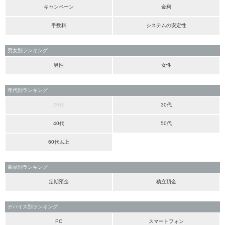
キャンペーン
金利
手数料
システムの安定性
男女別ランキング
男性
女性
年代別ランキング
20代
30代
40代
50代
60代以上
商品別ランキング
定期預金
積立預金
デバイス別ランキング
PC
スマートフォン