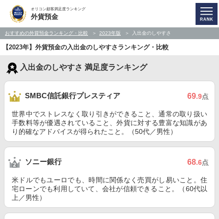
オリコン顧客満足度ランキング
外貨預金
おすすめの外貨預金ランキング・比較
2023年版
入出金のしやすさ
【2023年】外貨預金の入出金のしやすさランキング・比較
入出金のしやすさ 満足度ランキング
SMBC信託銀行プレスティア
69
.9
点
世界中でストレスなく取り引きができること、通常の取り扱い
手数料等が優遇されていること、外貨に対する豊富な知識があ
り的確なアドバイスが得られたこと。（50代／男性）
ソニー銀行
68
.6
点
米ドルでもユーロでも、時間に関係なく売買がし易いこと。住
宅ローンでも利用していて、会社が信頼できること。（60代以
上／男性）