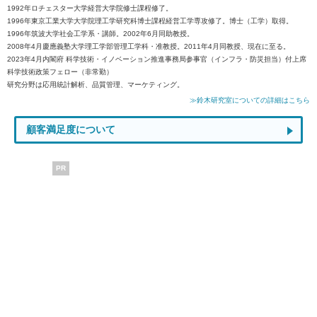
1992年ロチェスター大学経営大学院修士課程修了。
1996年東京工業大学大学院理工学研究科博士課程経営工学専攻修了。博士（工学）取得。
1996年筑波大学社会工学系・講師。2002年6月同助教授。
2008年4月慶應義塾大学理工学部管理工学科・准教授。2011年4月同教授、現在に至る。
2023年4月内閣府 科学技術・イノベーション推進事務局参事官（インフラ・防災担当）付上席
科学技術政策フェロー（非常勤）
研究分野は応用統計解析、品質管理、マーケティング。
≫鈴木研究室についての詳細はこちら
顧客満足度について
PR