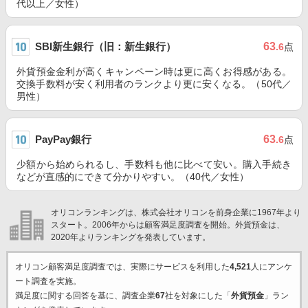
代以上／女性）
SBI新生銀行（旧：新生銀行）
63
.6
点
外貨預金金利が高くキャンペーン時は更に高くお得感がある。
交換手数料が安く利用者のランクより更に安くなる。（50代／
男性）
PayPay銀行
63
.6
点
少額から始められるし、手数料も他に比べて安い。購入手続き
などが直感的にできて分かりやすい。（40代／女性）
オリコンランキングは、株式会社オリコンを前身企業に1967年より
スタート。2006年からは顧客満足度調査を開始。外貨預金は、
2020年よりランキングを発表しています。
オリコン顧客満足度調査では、実際にサービスを利用した
4,521
人にアンケ
ート調査を実施。
満足度に関する回答を基に、調査企業
67
社を対象にした「
外貨預金
」ラン