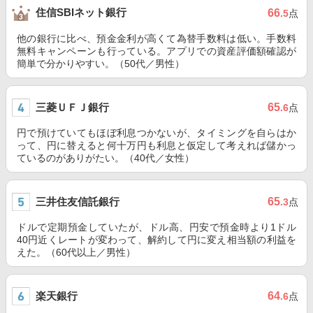
住信SBIネット銀行
66
.5
点
他の銀行に比べ、預金金利が高くて為替手数料は低い。手数料
無料キャンペーンも行っている。アプリでの資産評価額確認が
簡単で分かりやすい。（50代／男性）
三菱ＵＦＪ銀行
65
.6
点
円で預けていてもほぼ利息つかないが、タイミングを自らはか
って、円に替えると何十万円も利息と仮定して考えれば儲かっ
ているのがありがたい。（40代／女性）
三井住友信託銀行
65
.3
点
ドルで定期預金していたが、ドル高、円安で預金時より1ドル
40円近くレートが変わって、解約して円に変え相当額の利益を
えた。（60代以上／男性）
楽天銀行
64
.6
点