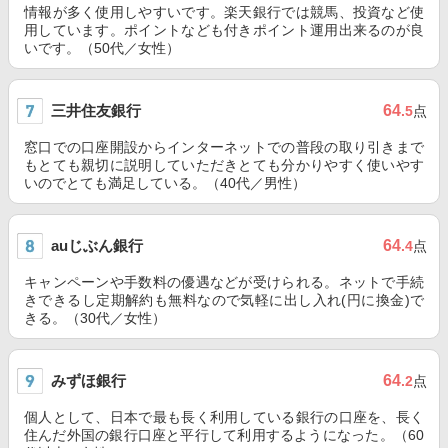
情報が多く使用しやすいです。楽天銀行では競馬、投資など使
用しています。ポイントなども付きポイント運用出来るのが良
いです。（50代／女性）
三井住友銀行
64
.5
点
窓口での口座開設からインターネットでの普段の取り引きまで
もとても親切に説明していただきとても分かりやすく使いやす
いのでとても満足している。（40代／男性）
auじぶん銀行
64
.4
点
キャンペーンや手数料の優遇などが受けられる。ネットで手続
きできるし定期解約も無料なので気軽に出し入れ(円に換金)で
きる。（30代／女性）
みずほ銀行
64
.2
点
個人として、日本で最も長く利用している銀行の口座を、長く
住んだ外国の銀行口座と平行して利用するようになった。（60