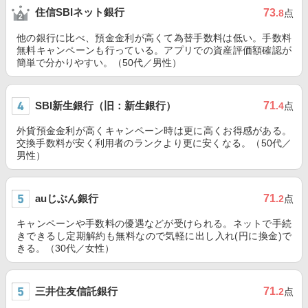
住信SBIネット銀行
73
.8
点
他の銀行に比べ、預金金利が高くて為替手数料は低い。手数料
無料キャンペーンも行っている。アプリでの資産評価額確認が
簡単で分かりやすい。（50代／男性）
SBI新生銀行（旧：新生銀行）
71
.4
点
外貨預金金利が高くキャンペーン時は更に高くお得感がある。
交換手数料が安く利用者のランクより更に安くなる。（50代／
男性）
auじぶん銀行
71
.2
点
キャンペーンや手数料の優遇などが受けられる。ネットで手続
きできるし定期解約も無料なので気軽に出し入れ(円に換金)で
きる。（30代／女性）
三井住友信託銀行
71
.2
点