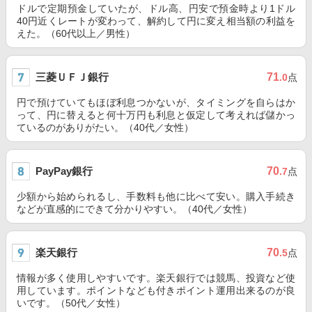
ドルで定期預金していたが、ドル高、円安で預金時より1ドル
40円近くレートが変わって、解約して円に変え相当額の利益を
えた。（60代以上／男性）
三菱ＵＦＪ銀行
71
.0
点
円で預けていてもほぼ利息つかないが、タイミングを自らはか
って、円に替えると何十万円も利息と仮定して考えれば儲かっ
ているのがありがたい。（40代／女性）
PayPay銀行
70
.7
点
少額から始められるし、手数料も他に比べて安い。購入手続き
などが直感的にできて分かりやすい。（40代／女性）
楽天銀行
70
.5
点
情報が多く使用しやすいです。楽天銀行では競馬、投資など使
用しています。ポイントなども付きポイント運用出来るのが良
いです。（50代／女性）