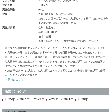
サンプル数
4,521人（調査時サンプル数4,882人）
規定人数
100人以上
調査企業数
67社
定義
外貨預金を取り扱っている銀行
ただし、対面での取引のみに対応している銀行・法人のみを取
引対象とする銀行は対象外とする。
調査対象者
性別：指定なし
年齢：20～84歳
地域：全国
条件：1年に1回以上、外貨の購入や売却をしている人
※オリコン顧客満足度ランキングは、データクリーニング（回収したデータから不正回答
や異常値を排除）および調査対象者条件から外れた回答を除外した上で作成しています。
※「総合ランキング」、「評価項目別」、部門の「業態別」においては有効回答者数が規
定人数を満たした企業のみランクイン対象となります。その他の部門においては有効回答
者数が規定人数の半数以上の企業がランクイン対象となります。
※総合得点が60.0点以上で、他人に薦めたくないと回答した人の割合が基準値以下の企業
がランクイン対象となります。
≫ 詳細はこちら
過去ランキング
2025年
2024年
2023年
2022年
2021年
2020年