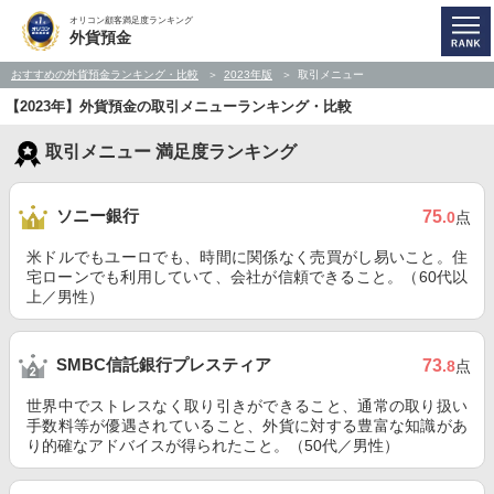
オリコン顧客満足度ランキング
外貨預金
おすすめの外貨預金ランキング・比較
2023年版
取引メニュー
【2023年】外貨預金の取引メニューランキング・比較
取引メニュー 満足度ランキング
ソニー銀行
75
.0
点
米ドルでもユーロでも、時間に関係なく売買がし易いこと。住
宅ローンでも利用していて、会社が信頼できること。（60代以
上／男性）
SMBC信託銀行プレスティア
73
.8
点
世界中でストレスなく取り引きができること、通常の取り扱い
手数料等が優遇されていること、外貨に対する豊富な知識があ
り的確なアドバイスが得られたこと。（50代／男性）