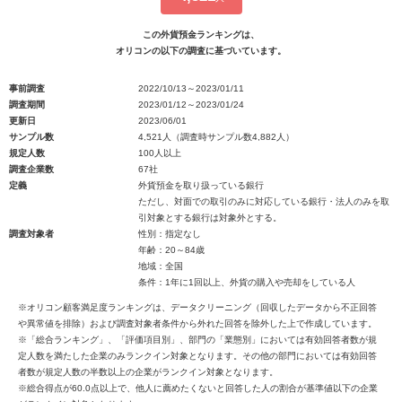
この外貨預金ランキングは、
オリコンの以下の調査に基づいています。
事前調査
2022/10/13～2023/01/11
調査期間
2023/01/12～2023/01/24
更新日
2023/06/01
サンプル数
4,521人（調査時サンプル数4,882人）
規定人数
100人以上
調査企業数
67社
定義
外貨預金を取り扱っている銀行
ただし、対面での取引のみに対応している銀行・法人のみを取
引対象とする銀行は対象外とする。
調査対象者
性別：指定なし
年齢：20～84歳
地域：全国
条件：1年に1回以上、外貨の購入や売却をしている人
※オリコン顧客満足度ランキングは、データクリーニング（回収したデータから不正回答
や異常値を排除）および調査対象者条件から外れた回答を除外した上で作成しています。
※「総合ランキング」、「評価項目別」、部門の「業態別」においては有効回答者数が規
定人数を満たした企業のみランクイン対象となります。その他の部門においては有効回答
者数が規定人数の半数以上の企業がランクイン対象となります。
※総合得点が60.0点以上で、他人に薦めたくないと回答した人の割合が基準値以下の企業