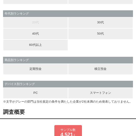
年代別ランキング
20代
30代
40代
50代
60代以上
商品別ランキング
定期預金
積立預金
デバイス別ランキング
PC
スマートフォン
※文字がグレーの部門は当社規定の条件を満たした企業が2社未満のため発表しておりません。
調査概要
サンプル数
4,521
人