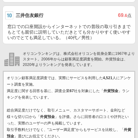
三井住友銀行
69
.6
点
窓口での口座開設からインターネットでの普段の取り引きまで
もとても親切に説明していただきとても分かりやすく使いやす
いのでとても満足している。（40代／男性）
オリコンランキングは、株式会社オリコンを前身企業に1967年より
スタート。2006年からは顧客満足度調査を開始。外貨預金は、
2020年よりランキングを発表しています。
オリコン顧客満足度調査では、実際にサービスを利用した
4,521
人にアンケ
ート調査を実施。
満足度に関する回答を基に、調査企業
67
社を対象にした「
外貨預金
」ラン
キングを発表しています。
総合満足度だけでなく、取引メニュー、カスタマーサポート、金利など
様々な切り口から「
外貨預金
」を評価。さらに回答者の口コミや評判とい
った、実際のユーザーの声も掲載しています。
取引手数料だけでなく、“ユーザー満足度”からもサービスを比較し、「
外貨
預金
」選びにお役立てください。