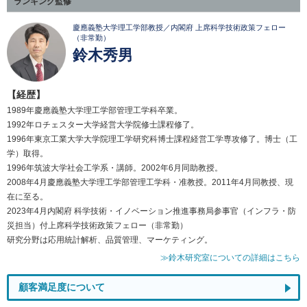
ランキング監修
慶應義塾大学理工学部教授／内閣府 上席科学技術政策フェロー
（非常勤）
鈴木秀男
【経歴】
1989年慶應義塾大学理工学部管理工学科卒業。
1992年ロチェスター大学経営大学院修士課程修了。
1996年東京工業大学大学院理工学研究科博士課程経営工学専攻修了。博士（工
学）取得。
1996年筑波大学社会工学系・講師。2002年6月同助教授。
2008年4月慶應義塾大学理工学部管理工学科・准教授。2011年4月同教授、現
在に至る。
2023年4月内閣府 科学技術・イノベーション推進事務局参事官（インフラ・防
災担当）付上席科学技術政策フェロー（非常勤）
研究分野は応用統計解析、品質管理、マーケティング。
≫鈴木研究室についての詳細はこちら
顧客満足度について