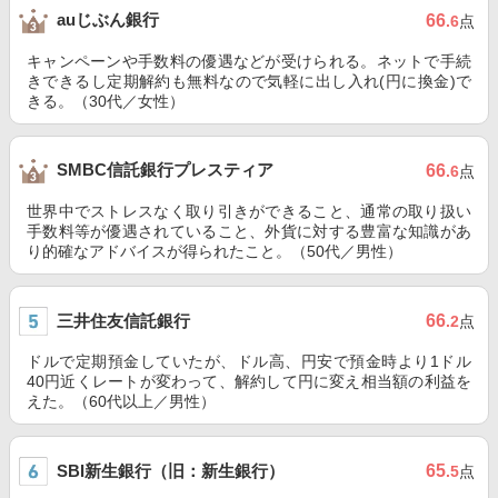
auじぶん銀行
66
.6
点
キャンペーンや手数料の優遇などが受けられる。ネットで手続
きできるし定期解約も無料なので気軽に出し入れ(円に換金)で
きる。（30代／女性）
SMBC信託銀行プレスティア
66
.6
点
世界中でストレスなく取り引きができること、通常の取り扱い
手数料等が優遇されていること、外貨に対する豊富な知識があ
り的確なアドバイスが得られたこと。（50代／男性）
三井住友信託銀行
66
.2
点
ドルで定期預金していたが、ドル高、円安で預金時より1ドル
40円近くレートが変わって、解約して円に変え相当額の利益を
えた。（60代以上／男性）
SBI新生銀行（旧：新生銀行）
65
.5
点