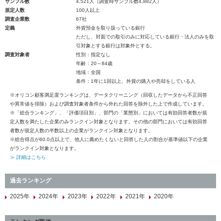
サンプル数
4,521人（調査時サンプル数4,882人）
規定人数
100人以上
調査企業数
67社
定義
外貨預金を取り扱っている銀行
ただし、対面での取引のみに対応している銀行・法人のみを取
引対象とする銀行は対象外とする。
調査対象者
性別：指定なし
年齢：20～84歳
地域：全国
条件：1年に1回以上、外貨の購入や売却をしている人
※オリコン顧客満足度ランキングは、データクリーニング（回収したデータから不正回答
や異常値を排除）および調査対象者条件から外れた回答を除外した上で作成しています。
※「総合ランキング」、「評価項目別」、部門の「業態別」においては有効回答者数が規
定人数を満たした企業のみランクイン対象となります。その他の部門においては有効回答
者数が規定人数の半数以上の企業がランクイン対象となります。
※総合得点が60.0点以上で、他人に薦めたくないと回答した人の割合が基準値以下の企業
がランクイン対象となります。
≫ 詳細はこちら
過去ランキング
2025年
2024年
2023年
2022年
2021年
2020年