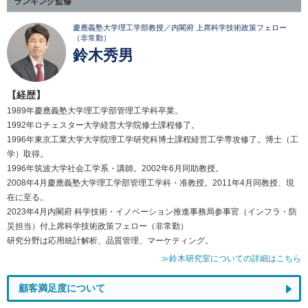
ランキング監修
慶應義塾大学理工学部教授／内閣府 上席科学技術政策フェロー
（非常勤）
鈴木秀男
【経歴】
1989年慶應義塾大学理工学部管理工学科卒業。
1992年ロチェスター大学経営大学院修士課程修了。
1996年東京工業大学大学院理工学研究科博士課程経営工学専攻修了。博士（工
学）取得。
1996年筑波大学社会工学系・講師。2002年6月同助教授。
2008年4月慶應義塾大学理工学部管理工学科・准教授。2011年4月同教授、現
在に至る。
2023年4月内閣府 科学技術・イノベーション推進事務局参事官（インフラ・防
災担当）付上席科学技術政策フェロー（非常勤）
研究分野は応用統計解析、品質管理、マーケティング。
≫鈴木研究室についての詳細はこちら
顧客満足度について