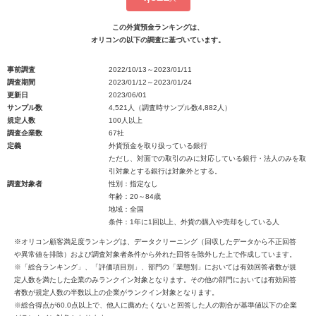
この外貨預金ランキングは、
オリコンの以下の調査に基づいています。
事前調査
2022/10/13～2023/01/11
調査期間
2023/01/12～2023/01/24
更新日
2023/06/01
サンプル数
4,521人（調査時サンプル数4,882人）
規定人数
100人以上
調査企業数
67社
定義
外貨預金を取り扱っている銀行
ただし、対面での取引のみに対応している銀行・法人のみを取
引対象とする銀行は対象外とする。
調査対象者
性別：指定なし
年齢：20～84歳
地域：全国
条件：1年に1回以上、外貨の購入や売却をしている人
※オリコン顧客満足度ランキングは、データクリーニング（回収したデータから不正回答
や異常値を排除）および調査対象者条件から外れた回答を除外した上で作成しています。
※「総合ランキング」、「評価項目別」、部門の「業態別」においては有効回答者数が規
定人数を満たした企業のみランクイン対象となります。その他の部門においては有効回答
者数が規定人数の半数以上の企業がランクイン対象となります。
※総合得点が60.0点以上で、他人に薦めたくないと回答した人の割合が基準値以下の企業