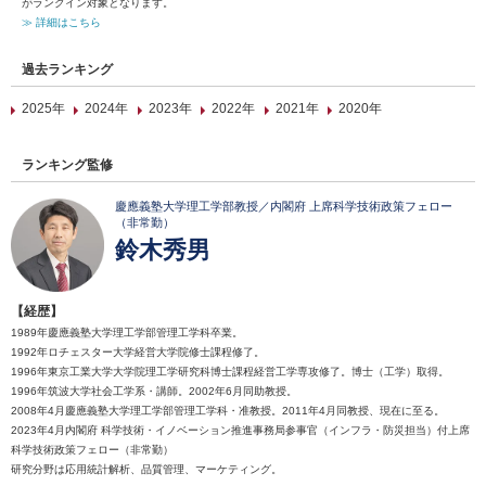
がランクイン対象となります。
≫ 詳細はこちら
過去ランキング
2025年
2024年
2023年
2022年
2021年
2020年
ランキング監修
慶應義塾大学理工学部教授／内閣府 上席科学技術政策フェロー
（非常勤）
鈴木秀男
【経歴】
1989年慶應義塾大学理工学部管理工学科卒業。
1992年ロチェスター大学経営大学院修士課程修了。
1996年東京工業大学大学院理工学研究科博士課程経営工学専攻修了。博士（工学）取得。
1996年筑波大学社会工学系・講師。2002年6月同助教授。
2008年4月慶應義塾大学理工学部管理工学科・准教授。2011年4月同教授、現在に至る。
2023年4月内閣府 科学技術・イノベーション推進事務局参事官（インフラ・防災担当）付上席
科学技術政策フェロー（非常勤）
研究分野は応用統計解析、品質管理、マーケティング。