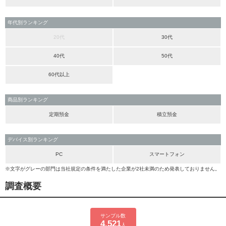
年代別ランキング
20代
30代
40代
50代
60代以上
商品別ランキング
定期預金
積立預金
デバイス別ランキング
PC
スマートフォン
※文字がグレーの部門は当社規定の条件を満たした企業が2社未満のため発表しておりません。
調査概要
サンプル数
4,521
人