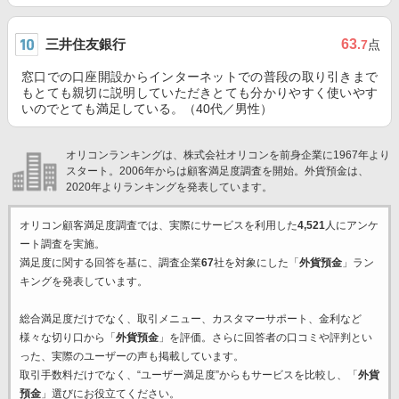
三井住友銀行
63
.7
点
窓口での口座開設からインターネットでの普段の取り引きまで
もとても親切に説明していただきとても分かりやすく使いやす
いのでとても満足している。（40代／男性）
オリコンランキングは、株式会社オリコンを前身企業に1967年より
スタート。2006年からは顧客満足度調査を開始。外貨預金は、
2020年よりランキングを発表しています。
オリコン顧客満足度調査では、実際にサービスを利用した
4,521
人にアンケ
ート調査を実施。
満足度に関する回答を基に、調査企業
67
社を対象にした「
外貨預金
」ラン
キングを発表しています。
総合満足度だけでなく、取引メニュー、カスタマーサポート、金利など
様々な切り口から「
外貨預金
」を評価。さらに回答者の口コミや評判とい
った、実際のユーザーの声も掲載しています。
取引手数料だけでなく、“ユーザー満足度”からもサービスを比較し、「
外貨
預金
」選びにお役立てください。