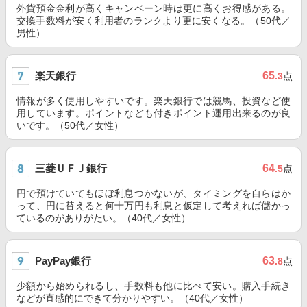
外貨預金金利が高くキャンペーン時は更に高くお得感がある。
交換手数料が安く利用者のランクより更に安くなる。（50代／
男性）
楽天銀行
65
.3
点
情報が多く使用しやすいです。楽天銀行では競馬、投資など使
用しています。ポイントなども付きポイント運用出来るのが良
いです。（50代／女性）
三菱ＵＦＪ銀行
64
.5
点
円で預けていてもほぼ利息つかないが、タイミングを自らはか
って、円に替えると何十万円も利息と仮定して考えれば儲かっ
ているのがありがたい。（40代／女性）
PayPay銀行
63
.8
点
少額から始められるし、手数料も他に比べて安い。購入手続き
などが直感的にできて分かりやすい。（40代／女性）