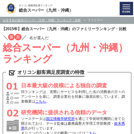
オリコン顧客満足度ランキング
総合スーパー（九州・沖縄）
おすすめの総合スーパー（九州・沖縄）ランキング・比較
ファミリー
【2015年】総合スーパー（九州・沖縄）のファミリーランキング・比較
／
／
最
新
名が選んだ
総合スーパー（九州・沖縄）
ランキング
オリコン顧客満足度調査の特徴
日本最大級の規模による独自の調査
同ランキングは、実際にサービスを利用した名の消費者の方々の
アンケートを基に、調査企業社を対象に徹底比較しています。調
査概要は
こちら
。
研究機関に提供される信頼のデータ
ソースデータは
国立情報学研究所
を通じて学術研究機関に全て公
開されており、データ監修は慶應義塾大学理工学部教授・
鈴木秀
男
氏が行っています。
オリコンのランキングの概要については
こちら
。