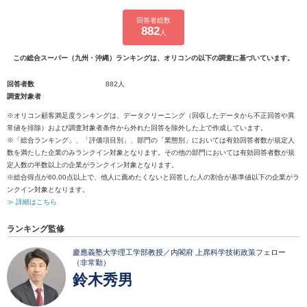
回答者総数
882
人
この総合スーパー（九州・沖縄）ランキングは、オリコンの以下の調査に基づいています。
回答者数
882人
調査対象者
※オリコン顧客満足度ランキングは、データクリーニング（回収したデータから不正回答や異
常値を排除）および調査対象者条件から外れた回答を除外した上で作成しています。
※「総合ランキング」、「評価項目別」、部門の「業態別」においては有効回答者数が規定人
数を満たした企業のみランクイン対象となります。その他の部門においては有効回答者数が規
定人数の半数以上の企業がランクイン対象となります。
※総合得点が60.00点以上で、他人に薦めたくないと回答した人の割合が基準値以下の企業がラ
ンクイン対象となります。
≫ 詳細はこちら
ランキング監修
慶應義塾大学理工学部教授／内閣府 上席科学技術政策フェロー
（非常勤）
鈴木秀男