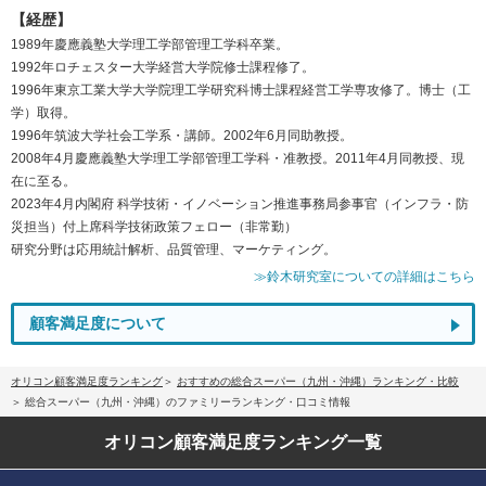
【経歴】
1989年慶應義塾大学理工学部管理工学科卒業。
1992年ロチェスター大学経営大学院修士課程修了。
1996年東京工業大学大学院理工学研究科博士課程経営工学専攻修了。博士（工
学）取得。
1996年筑波大学社会工学系・講師。2002年6月同助教授。
2008年4月慶應義塾大学理工学部管理工学科・准教授。2011年4月同教授、現
在に至る。
2023年4月内閣府 科学技術・イノベーション推進事務局参事官（インフラ・防
災担当）付上席科学技術政策フェロー（非常勤）
研究分野は応用統計解析、品質管理、マーケティング。
≫鈴木研究室についての詳細はこちら
顧客満足度について
オリコン顧客満足度ランキング
おすすめの総合スーパー（九州・沖縄）ランキング・比較
総合スーパー（九州・沖縄）のファミリーランキング・口コミ情報
オリコン顧客満足度
ランキング一覧