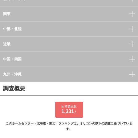
関東
中部・北陸
近畿
中国・四国
九州・沖縄
調査概要
回答者総数
1,331
人
このホームセンター（北海道・東北）ランキングは、オリコンの以下の調査に基づいていま
す。