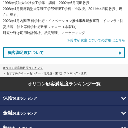
1996年筑波大学社会工学系・講師。2002年6月同助教授。
2008年4月慶應義塾大学理工学部管理工学科・准教授。2011年4月同教授、現
在に至る。
2023年4月内閣府 科学技術・イノベーション推進事務局参事官（インフラ・防
災担当）付上席科学技術政策フェロー（非常勤）
研究分野は応用統計解析、品質管理、マーケティング。
≫鈴木研究室についての詳細はこちら
顧客満足度について
オリコン顧客満足度ランキング
おすすめのホームセンター（北海道・東北）ランキング・比較
オリコン顧客満足度
ランキング一覧
保険
関連ランキング
金融
関連ランキング
塾