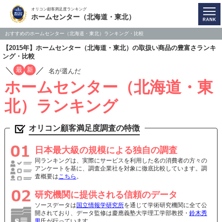
オリコン顧客満足度ランキング
ホームセンター（北海道・東北）
おすすめのホームセンター（北海道・東北）ランキング・比較
【2015年】ホームセンター（北海道・東北）の取扱い商品の豊富さランキ
ング・比較
／
／
最
新
名が選んだ
ホームセンター（北海道・東
北）ランキング
オリコン顧客満足度調査の特徴
日本最大級の規模による独自の調査
同ランキングは、実際にサービスを利用した名の消費者の方々の
アンケートを基に、調査企業社を対象に徹底比較しています。調
査概要は
こちら
。
研究機関に提供される信頼のデータ
ソースデータは
国立情報学研究所
を通じて学術研究機関に全て公
開されており、データ監修は慶應義塾大学理工学部教授・
鈴木秀
男
氏が行っています。