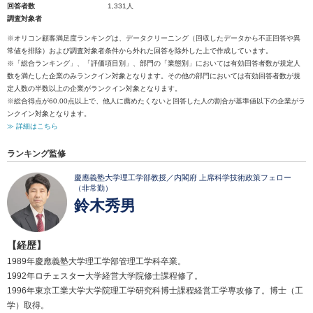
回答者数
1,331人
調査対象者
※オリコン顧客満足度ランキングは、データクリーニング（回収したデータから不正回答や異
常値を排除）および調査対象者条件から外れた回答を除外した上で作成しています。
※「総合ランキング」、「評価項目別」、部門の「業態別」においては有効回答者数が規定人
数を満たした企業のみランクイン対象となります。その他の部門においては有効回答者数が規
定人数の半数以上の企業がランクイン対象となります。
※総合得点が60.00点以上で、他人に薦めたくないと回答した人の割合が基準値以下の企業がラ
ンクイン対象となります。
≫ 詳細はこちら
ランキング監修
慶應義塾大学理工学部教授／内閣府 上席科学技術政策フェロー
（非常勤）
鈴木秀男
【経歴】
1989年慶應義塾大学理工学部管理工学科卒業。
1992年ロチェスター大学経営大学院修士課程修了。
1996年東京工業大学大学院理工学研究科博士課程経営工学専攻修了。博士（工
学）取得。