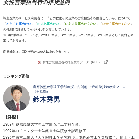
女性営業担当者の推奨意向
調査企業のサービス利用者に、「どの程度その企業の営業担当者を推奨したいか」について
「
A:とても薦めたい
」「
B:まあ薦めたい
」「
C:あまり薦めたくない
」「
D:全く薦めたくない
」
の4段階で評価してもらい比率を算出しています。
※10段階聴取については、A=9-10回答、B=6-8回答、C=3-5回答、D=1-2回答として割合を算
出しております。
商標対象は、回答者数が100人以上の企業です。
女性営業担当者の推奨意向データ（PDF）
ランキング監修
慶應義塾大学理工学部教授／内閣府 上席科学技術政策フェロー
（非常勤）
鈴木秀男
【経歴】
1989年慶應義塾大学理工学部管理工学科卒業。
1992年ロチェスター大学経営大学院修士課程修了。
1996年東京工業大学大学院理工学研究科博士課程経営工学専攻修了。博士（工