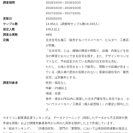
調査期間
2019/10/10～2019/10/15
2018/10/19～2018/10/29
2017/10/24～2017/10/31
更新日
2020/02/03
サンプル数
14,954人（調査時サンプル数16,330人）
規定人数
100人以上
調査企業数
48社
定義
注文住宅を施工・販売するハウスメーカー、ビルダー、工務店
が対象。
「注文住宅」とは、建物の構造や間取り、設備、内装などを自
分の希望どおりにできる住宅を指す。また、デザインやコンセ
プトなど、予め設定されている商品の注文住宅も含む。
ただし、土地と住宅をセットで販売し、間取りや設備が決まっ
ている（購入者の意向が反映されない）新築分譲住宅の「建売
住宅」は対象外とする。
調査対象者
性別：指定なし
年齢：25歳以上
地域：全国
条件：過去12年以内に新築した注文戸建住宅に在住であり、か
つハウスメーカー／工務店（個人経営除く）の選定に関与した
人
※オリコン顧客満足度ランキングは、データクリーニング（回収したデータから不正回答や異
常値を排除）および調査対象者条件から外れた回答を除外した上で作成しています。
※「総合ランキング」、「評価項目別」、部門の「業態別」においては有効回答者数が規定人