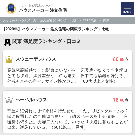
オリコン顧客満足度ランキング
ハウスメーカー 注文住宅
おすすめのハウスメーカー 注文住宅ランキング・比較
2020年版
関東
【2020年】ハウスメーカー 注文住宅の関東ランキング・比較
関東 満足度ランキング・口コミ
スウェーデンハウス
80
.68
点
高気密高断熱で、北関東にいながら、床暖房がなくても冬場は
とても快適。温度差がないのも魅力。夜中でも楽器が弾ける。
外観も木枠の窓でデザイン性が良い。（60代以上／女性）
ヘーベルハウス
78
.46
点
部屋を細切れにせず余裕を持たせた。また、リビングルームを2
階に配置したので眺望も良い。収納スペースを十分確保し、床
暖房も備えた。夫婦二人なので、ゆったり快適に暮らすことが
出来、満足している。（60代以上／男性）