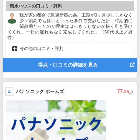
積水ハウスの口コミ・評判
我が家の都合で急遽新築の為、工期が3ヶ月少ししかなく
少々割高でも良いといった条件で交渉した折、時期的に
閑散期だったのか理由ははっきりしないが快く引き受け
てくれ、一日の遅れもなく完成してくれた。（60代以上／男
性）
その他の口コミ・評判
得点・口コミの詳細を見る
パナソニック ホームズ
77
.25
点