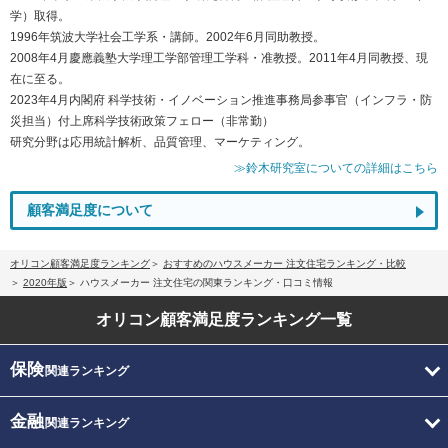
学）取得。
1996年筑波大学社会工学系・講師。2002年6月同助教授。
2008年4月慶應義塾大学理工学部管理工学科・准教授。2011年4月同教授、現
在に至る。
2023年4月内閣府 科学技術・イノベーション推進事務局参事官（インフラ・防
災担当）付上席科学技術政策フェロー（非常勤）
研究分野は応用統計解析、品質管理、マーケティング。
≫鈴木研究室についての詳細はこちら
顧客満足度について
オリコン顧客満足度ランキング
おすすめのハウスメーカー 注文住宅ランキング・比較
2020年版
ハウスメーカー 注文住宅の関東ランキング・口コミ情報
オリコン顧客満足度
ランキング一覧
保険
関連ランキング
金融
関連ランキング