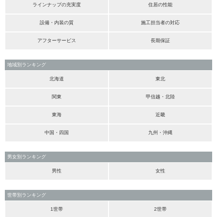
ラインナップの充実度
住居の性能
設備・内装の質
施工担当者の対応
アフターサービス
長期保証
地域別ランキング
北海道
東北
関東
甲信越・北陸
東海
近畿
中国・四国
九州・沖縄
男女別ランキング
男性
女性
世帯別ランキング
1世帯
2世帯