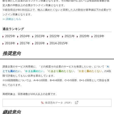
数を満たした企業のみランクイン対象となります。その他の部門においては有効回答者数が規
定人数の半数以上の企業がランクイン対象となります。
※総合得点が60.00点以上で、他人に薦めたくないと回答した人の割合が基準値以下の企業がラ
ンクイン対象となります。
≫ 詳細はこちら
過去ランキング
2025年
2024年
2023年
2022年
2021年
2020年
2019年
2018年
2017年
2016年
2014-2015年
推奨意向
調査企業のサービス利用者に、「どの程度その企業のサービスを推奨したいか」について「
A:
とても薦めたい
」「
B:まあ薦めたい
」「
C:あまり薦めたくない
」「
D:全く薦めたくない
」の4段
階で評価をしてもらい比率を算出しています。
※10段階聴取については、A=9-10回答、B=6-8回答、C=3-5回答、D=1-2回答として割合を算
出しております。
商標対象は、回答者数が100人以上の企業です。
推奨意向データ（PDF）
継続意向