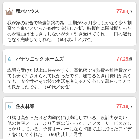
積水ハウス
77
.84
点
我が家の都合で急遽新築の為、工期が3ヶ月少ししかなく少々割
高でも良いといった条件で交渉した折、時期的に閑散期だった
のか理由ははっきりしないが快く引き受けてくれ、一日の遅れ
もなく完成してくれた。（60代以上／男性）
パナソニック ホームズ
77
.25
点
説明を受けた以上に住みやすく、高気密で光熱費や維持費がと
ても安く押さえられて良かったです。建てるときは費用が高く
ても、安全性やその後の生活を考えると安心して暮らせてとて
も良かったです。（40代／女性）
住友林業
77
.16
点
価格は高かったけど内容的には満足している。設計力が高い。
他の住宅メーカーより予算は低かった。アフターサービスがし
っかりしている。予算オーバーにならず建て主に沿ったアイデ
アを出してくれた。（60代以上／男性）