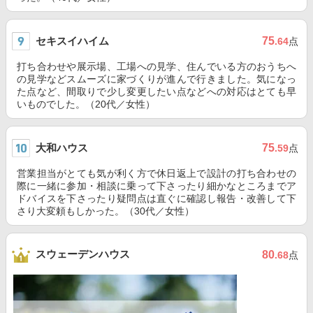
セキスイハイム
75
.64
点
打ち合わせや展示場、工場への見学、住んでいる方のおうちへ
の見学などスムーズに家づくりが進んで行きました。気になっ
た点など、間取りで少し変更したい点などへの対応はとても早
いものでした。（20代／女性）
大和ハウス
75
.59
点
営業担当がとても気が利く方で休日返上で設計の打ち合わせの
際に一緒に参加・相談に乗って下さったり細かなところまでア
ドバイスを下さったり疑問点は直ぐに確認し報告・改善して下
さり大変頼もしかった。（30代／女性）
スウェーデンハウス
80
.68
点