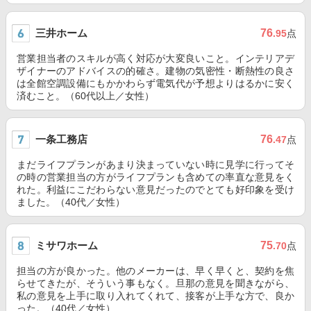
三井ホーム
76
.95
点
営業担当者のスキルが高く対応が大変良いこと。インテリアデ
ザイナーのアドバイスの的確さ。建物の気密性・断熱性の良さ
は全館空調設備にもかかわらず電気代が予想よりはるかに安く
済むこと。（60代以上／女性）
一条工務店
76
.47
点
まだライフプランがあまり決まっていない時に見学に行ってそ
の時の営業担当の方がライフプランも含めての率直な意見をく
れた。利益にこだわらない意見だったのでとても好印象を受け
ました。（40代／女性）
ミサワホーム
75
.70
点
担当の方が良かった。他のメーカーは、早く早くと、契約を焦
らせてきたが、そういう事もなく。旦那の意見を聞きながら、
私の意見を上手に取り入れてくれて、接客が上手な方で、良か
った。（40代／女性）