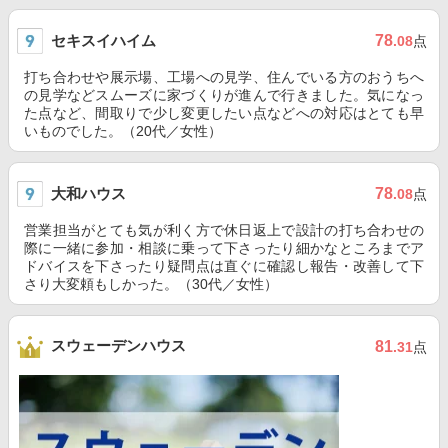
セキスイハイム
78
.08
点
打ち合わせや展示場、工場への見学、住んでいる方のおうちへ
の見学などスムーズに家づくりが進んで行きました。気になっ
た点など、間取りで少し変更したい点などへの対応はとても早
いものでした。（20代／女性）
大和ハウス
78
.08
点
営業担当がとても気が利く方で休日返上で設計の打ち合わせの
際に一緒に参加・相談に乗って下さったり細かなところまでア
ドバイスを下さったり疑問点は直ぐに確認し報告・改善して下
さり大変頼もしかった。（30代／女性）
スウェーデンハウス
81
.31
点