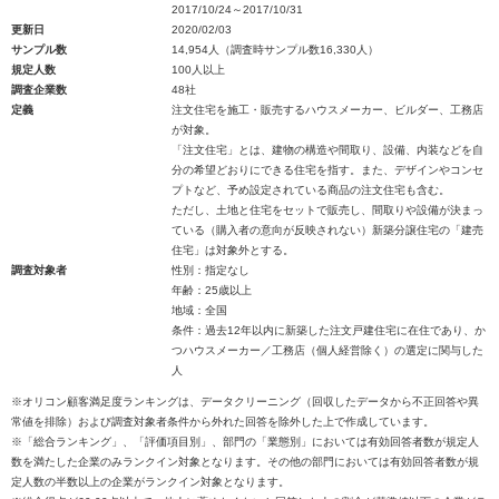
2017/10/24～2017/10/31
更新日
2020/02/03
サンプル数
14,954人（調査時サンプル数16,330人）
規定人数
100人以上
調査企業数
48社
定義
注文住宅を施工・販売するハウスメーカー、ビルダー、工務店
が対象。
「注文住宅」とは、建物の構造や間取り、設備、内装などを自
分の希望どおりにできる住宅を指す。また、デザインやコンセ
プトなど、予め設定されている商品の注文住宅も含む。
ただし、土地と住宅をセットで販売し、間取りや設備が決まっ
ている（購入者の意向が反映されない）新築分譲住宅の「建売
住宅」は対象外とする。
調査対象者
性別：指定なし
年齢：25歳以上
地域：全国
条件：過去12年以内に新築した注文戸建住宅に在住であり、か
つハウスメーカー／工務店（個人経営除く）の選定に関与した
人
※オリコン顧客満足度ランキングは、データクリーニング（回収したデータから不正回答や異
常値を排除）および調査対象者条件から外れた回答を除外した上で作成しています。
※「総合ランキング」、「評価項目別」、部門の「業態別」においては有効回答者数が規定人
数を満たした企業のみランクイン対象となります。その他の部門においては有効回答者数が規
定人数の半数以上の企業がランクイン対象となります。