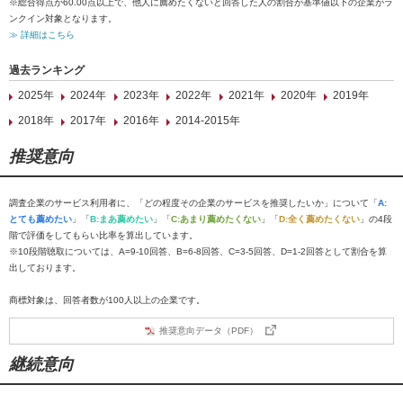
※総合得点が60.00点以上で、他人に薦めたくないと回答した人の割合が基準値以下の企業がラ
ンクイン対象となります。
≫ 詳細はこちら
過去ランキング
2025年
2024年
2023年
2022年
2021年
2020年
2019年
2018年
2017年
2016年
2014-2015年
推奨意向
調査企業のサービス利用者に、「どの程度その企業のサービスを推奨したいか」について「
A:
とても薦めたい
」「
B:まあ薦めたい
」「
C:あまり薦めたくない
」「
D:全く薦めたくない
」の4段
階で評価をしてもらい比率を算出しています。
※10段階聴取については、A=9-10回答、B=6-8回答、C=3-5回答、D=1-2回答として割合を算
出しております。
商標対象は、回答者数が100人以上の企業です。
推奨意向データ（PDF）
継続意向