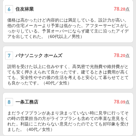
住友林業
78
.28
点
価格は高かったけど内容的には満足している。設計力が高い。
他の住宅メーカーより予算は低かった。アフターサービスがし
っかりしている。予算オーバーにならず建て主に沿ったアイデ
アを出してくれた。（60代以上／男性）
パナソニック ホームズ
78
.20
点
説明を受けた以上に住みやすく、高気密で光熱費や維持費がと
ても安く押さえられて良かったです。建てるときは費用が高く
ても、安全性やその後の生活を考えると安心して暮らせてとて
も良かったです。（40代／女性）
一条工務店
78
.09
点
まだライフプランがあまり決まっていない時に見学に行ってそ
の時の営業担当の方がライフプランも含めての率直な意見をく
れた。利益にこだわらない意見だったのでとても好印象を受け
ました。（40代／女性）