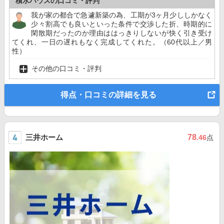
積水ハウスの口コミ・評判
我が家の都合で急遽新築の為、工期が3ヶ月少ししかなく
少々割高でも良いといった条件で交渉した折、時期的に
閑散期だったのか理由ははっきりしないが快く引き受け
てくれ、一日の遅れもなく完成してくれた。（60代以上／男
性）
その他の口コミ・評判
得点・口コミの詳細を見る
三井ホーム
78
.46
点