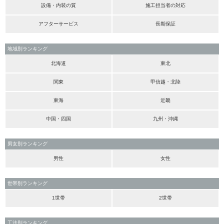
設備・内装の質
施工担当者の対応
アフターサービス
長期保証
地域別ランキング
北海道
東北
関東
甲信越・北陸
東海
近畿
中国・四国
九州・沖縄
男女別ランキング
男性
女性
世帯別ランキング
1世帯
2世帯
工法別ランキング