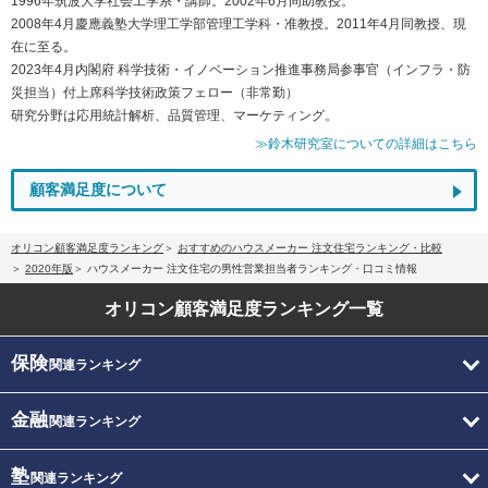
1996年筑波大学社会工学系・講師。2002年6月同助教授。
2008年4月慶應義塾大学理工学部管理工学科・准教授。2011年4月同教授、現
在に至る。
2023年4月内閣府 科学技術・イノベーション推進事務局参事官（インフラ・防
災担当）付上席科学技術政策フェロー（非常勤）
研究分野は応用統計解析、品質管理、マーケティング。
≫鈴木研究室についての詳細はこちら
顧客満足度について
オリコン顧客満足度ランキング
おすすめのハウスメーカー 注文住宅ランキング・比較
2020年版
ハウスメーカー 注文住宅の男性営業担当者ランキング・口コミ情報
オリコン顧客満足度
ランキング一覧
保険
関連ランキング
金融
関連ランキング
塾
関連ランキング