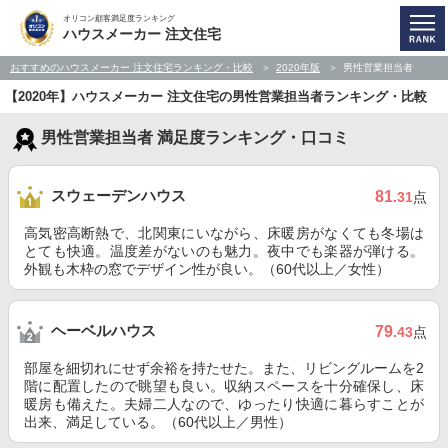
オリコン顧客満足度ランキング
ハウスメーカー 注文住宅
おすすめのハウスメーカー 注文住宅ランキング・比較
2020年版
男性営業担当者
【2020年】ハウスメーカー 注文住宅の男性営業担当者ランキング・比較
男性営業担当者 満足度ランキング・口コミ
スウェーデンハウス
81
.31
点
高気密高断熱で、北関東にいながら、床暖房がなくても冬場は
とても快適。温度差がないのも魅力。夜中でも楽器が弾ける。
外観も木枠の窓でデザイン性が良い。（60代以上／女性）
ヘーベルハウス
79
.43
点
部屋を細切れにせず余裕を持たせた。また、リビングルームを2
階に配置したので眺望も良い。収納スペースを十分確保し、床
暖房も備えた。夫婦二人なので、ゆったり快適に暮らすことが
出来、満足している。（60代以上／男性）