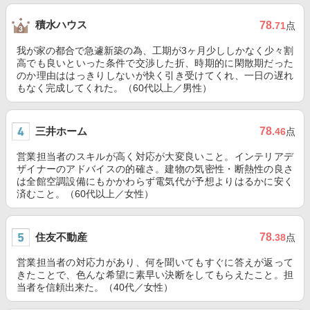
積水ハウス
78
.71
点
我が家の都合で急遽新築の為、工期が3ヶ月少ししかなく少々割
高でも良いといった条件で交渉した折、時期的に閑散期だった
のか理由ははっきりしないが快く引き受けてくれ、一日の遅れ
もなく完成してくれた。（60代以上／男性）
三井ホーム
78
.46
点
営業担当者のスキルが高く対応が大変良いこと。インテリアデ
ザイナーのアドバイスの的確さ。建物の気密性・断熱性の良さ
は全館空調設備にもかかわらず電気代が予想よりはるかに安く
済むこと。（60代以上／女性）
住友不動産
78
.38
点
営業担当者の対応力があり、何を聞いてもすぐに答えが返って
きたことで、色んな希望に素早い決断をしてもらえたこと。担
当者を信頼出来た。（40代／女性）