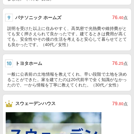
パナソニック ホームズ
76
.40
点
説明を受けた以上に住みやすく、高気密で光熱費や維持費がと
ても安く押さえられて良かったです。建てるときは費用が高く
ても、安全性やその後の生活を考えると安心して暮らせてとて
も良かったです。（40代／女性）
トヨタホーム
76
.25
点
一般に公表前の土地情報を教えてくれ、早い段階で土地を決め
ることができた。家を建てたのは20代前半で全く知識がなかっ
たので、一から情報を丁寧に教えてくれた。（30代／女性）
スウェーデンハウス
79
.80
点