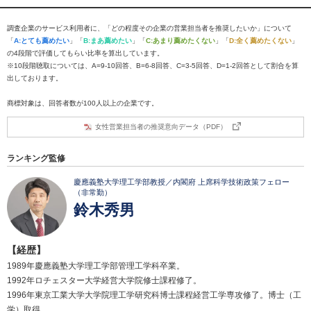
調査企業のサービス利用者に、「どの程度その企業の営業担当者を推奨したいか」について
「
A:とても薦めたい
」「
B:まあ薦めたい
」「
C:あまり薦めたくない
」「
D:全く薦めたくない
」
の4段階で評価してもらい比率を算出しています。
※10段階聴取については、A=9-10回答、B=6-8回答、C=3-5回答、D=1-2回答として割合を算
出しております。
商標対象は、回答者数が100人以上の企業です。
女性営業担当者の推奨意向データ（PDF）
ランキング監修
慶應義塾大学理工学部教授／内閣府 上席科学技術政策フェロー
（非常勤）
鈴木秀男
【経歴】
1989年慶應義塾大学理工学部管理工学科卒業。
1992年ロチェスター大学経営大学院修士課程修了。
1996年東京工業大学大学院理工学研究科博士課程経営工学専攻修了。博士（工
学）取得。