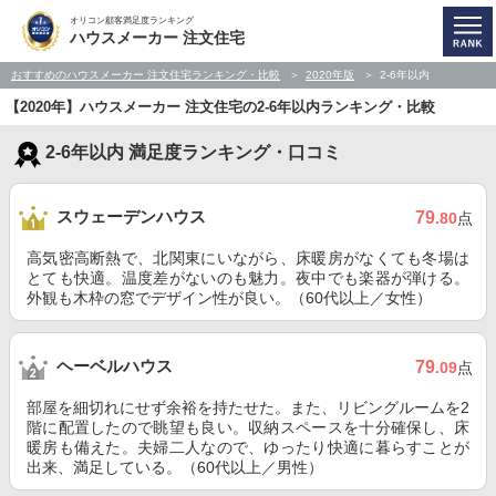
オリコン顧客満足度ランキング
ハウスメーカー 注文住宅
おすすめのハウスメーカー 注文住宅ランキング・比較
2020年版
2-6年以内
【2020年】ハウスメーカー 注文住宅の2-6年以内ランキング・比較
2-6年以内 満足度ランキング・口コミ
スウェーデンハウス
79
.80
点
高気密高断熱で、北関東にいながら、床暖房がなくても冬場は
とても快適。温度差がないのも魅力。夜中でも楽器が弾ける。
外観も木枠の窓でデザイン性が良い。（60代以上／女性）
ヘーベルハウス
79
.09
点
部屋を細切れにせず余裕を持たせた。また、リビングルームを2
階に配置したので眺望も良い。収納スペースを十分確保し、床
暖房も備えた。夫婦二人なので、ゆったり快適に暮らすことが
出来、満足している。（60代以上／男性）