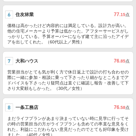
住友林業
77
.15
点
価格は高かったけど内容的には満足している。設計力が高い。
他の住宅メーカーより予算は低かった。アフターサービスがし
っかりしている。予算オーバーにならず建て主に沿ったアイデ
アを出してくれた。（60代以上／男性）
大和ハウス
76
.85
点
営業担当がとても気が利く方で休日返上で設計の打ち合わせの
際に一緒に参加・相談に乗って下さったり細かなところまでア
ドバイスを下さったり疑問点は直ぐに確認し報告・改善して下
さり大変頼もしかった。（30代／女性）
一条工務店
76
.58
点
まだライフプランがあまり決まっていない時に見学に行ってそ
の時の営業担当の方がライフプランも含めての率直な意見をく
れた。利益にこだわらない意見だったのでとても好印象を受け
ました。（40代／女性）