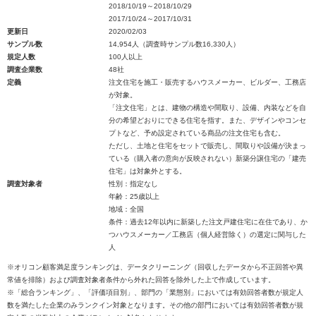
2018/10/19～2018/10/29
2017/10/24～2017/10/31
更新日
2020/02/03
サンプル数
14,954人（調査時サンプル数16,330人）
規定人数
100人以上
調査企業数
48社
定義
注文住宅を施工・販売するハウスメーカー、ビルダー、工務店
が対象。
「注文住宅」とは、建物の構造や間取り、設備、内装などを自
分の希望どおりにできる住宅を指す。また、デザインやコンセ
プトなど、予め設定されている商品の注文住宅も含む。
ただし、土地と住宅をセットで販売し、間取りや設備が決まっ
ている（購入者の意向が反映されない）新築分譲住宅の「建売
住宅」は対象外とする。
調査対象者
性別：指定なし
年齢：25歳以上
地域：全国
条件：過去12年以内に新築した注文戸建住宅に在住であり、か
つハウスメーカー／工務店（個人経営除く）の選定に関与した
人
※オリコン顧客満足度ランキングは、データクリーニング（回収したデータから不正回答や異
常値を排除）および調査対象者条件から外れた回答を除外した上で作成しています。
※「総合ランキング」、「評価項目別」、部門の「業態別」においては有効回答者数が規定人
数を満たした企業のみランクイン対象となります。その他の部門においては有効回答者数が規