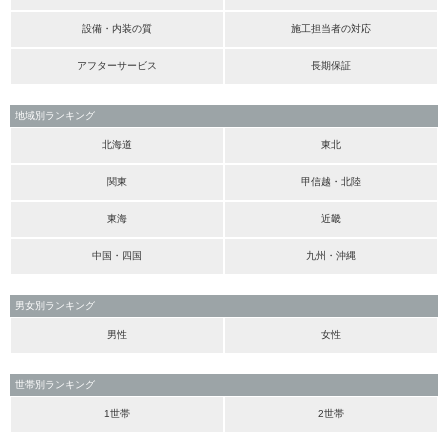
設備・内装の質
施工担当者の対応
アフターサービス
長期保証
地域別ランキング
北海道
東北
関東
甲信越・北陸
東海
近畿
中国・四国
九州・沖縄
男女別ランキング
男性
女性
世帯別ランキング
1世帯
2世帯