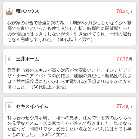
積水ハウス
78
.21
点
我が家の都合で急遽新築の為、工期が3ヶ月少ししかなく少々割
高でも良いといった条件で交渉した折、時期的に閑散期だった
のか理由ははっきりしないが快く引き受けてくれ、一日の遅れ
もなく完成してくれた。（60代以上／男性）
三井ホーム
77
.77
点
営業担当者のスキルが高く対応が大変良いこと。インテリアデ
ザイナーのアドバイスの的確さ。建物の気密性・断熱性の良さ
は全館空調設備にもかかわらず電気代が予想よりはるかに安く
済むこと。（60代以上／女性）
セキスイハイム
77
.49
点
打ち合わせや展示場、工場への見学、住んでいる方のおうちへ
の見学などスムーズに家づくりが進んで行きました。気になっ
た点など、間取りで少し変更したい点などへの対応はとても早
いものでした。（20代／女性）