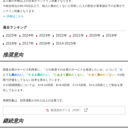
定人数の半数以上の企業がランクイン対象となります。
※総合得点が60.00点以上で、他人に薦めたくないと回答した人の割合が基準値以下の企業がラ
ンクイン対象となります。
≫ 詳細はこちら
過去ランキング
2025年
2024年
2023年
2022年
2021年
2020年
2019年
2018年
2017年
2016年
2014-2015年
推奨意向
調査企業のサービス利用者に、「どの程度その企業のサービスを推奨したいか」について「
A:
とても薦めたい
」「
B:まあ薦めたい
」「
C:あまり薦めたくない
」「
D:全く薦めたくない
」の4段
階で評価をしてもらい比率を算出しています。
※10段階聴取については、A=9-10回答、B=6-8回答、C=3-5回答、D=1-2回答として割合を算
出しております。
商標対象は、回答者数が100人以上の企業です。
推奨意向データ（PDF）
継続意向