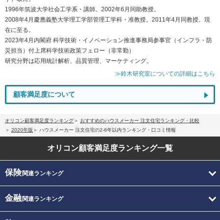
1996年筑波大学社会工学系・講師。2002年6月同助教授。
2008年4月慶應義塾大学理工学部管理工学科・准教授。2011年4月同教授、現
在に至る。
2023年4月内閣府 科学技術・イノベーション推進事務局参事官（インフラ・防
災担当）付上席科学技術政策フェロー（非常勤）
研究分野は応用統計解析、品質管理、マーケティング。
≫鈴木研究室についての詳細はこちら
顧客満足度について
オリコン顧客満足度ランキング
おすすめのハウスメーカー 注文住宅ランキング・比較
2020年版
ハウスメーカー 注文住宅の2-6年以内ランキング・口コミ情報
オリコン顧客満足度
ランキング一覧
保険
関連ランキング
金融
関連ランキング