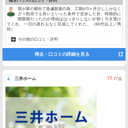
積水ハウスの口コミ・評判
我が家の都合で急遽新築の為、工期が3ヶ月少ししかなく
少々割高でも良いといった条件で交渉した折、時期的に
閑散期だったのか理由ははっきりしないが快く引き受け
てくれ、一日の遅れもなく完成してくれた。（60代以上／男
性）
その他の口コミ・評判
得点・口コミの詳細を見る
三井ホーム
77
.77
点