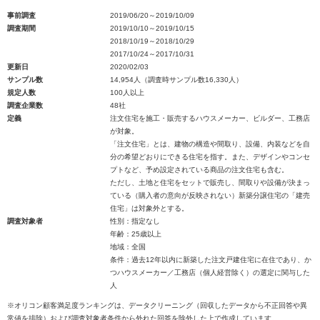
事前調査
2019/06/20～2019/10/09
調査期間
2019/10/10～2019/10/15
2018/10/19～2018/10/29
2017/10/24～2017/10/31
更新日
2020/02/03
サンプル数
14,954人（調査時サンプル数16,330人）
規定人数
100人以上
調査企業数
48社
定義
注文住宅を施工・販売するハウスメーカー、ビルダー、工務店
が対象。
「注文住宅」とは、建物の構造や間取り、設備、内装などを自
分の希望どおりにできる住宅を指す。また、デザインやコンセ
プトなど、予め設定されている商品の注文住宅も含む。
ただし、土地と住宅をセットで販売し、間取りや設備が決まっ
ている（購入者の意向が反映されない）新築分譲住宅の「建売
住宅」は対象外とする。
調査対象者
性別：指定なし
年齢：25歳以上
地域：全国
条件：過去12年以内に新築した注文戸建住宅に在住であり、か
つハウスメーカー／工務店（個人経営除く）の選定に関与した
人
※オリコン顧客満足度ランキングは、データクリーニング（回収したデータから不正回答や異
常値を排除）および調査対象者条件から外れた回答を除外した上で作成しています。