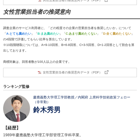
男性営業担当者の推奨意向データ（PDF）
女性営業担当者の推奨意向
調査企業のサービス利用者に、「どの程度その企業の営業担当者を推奨したいか」について
「
A:とても薦めたい
」「
B:まあ薦めたい
」「
C:あまり薦めたくない
」「
D:全く薦めたくない
」
の4段階で評価してもらい比率を算出しています。
※10段階聴取については、A=9-10回答、B=6-8回答、C=3-5回答、D=1-2回答として割合を算
出しております。
商標対象は、回答者数が100人以上の企業です。
女性営業担当者の推奨意向データ（PDF）
ランキング監修
慶應義塾大学理工学部教授／内閣府 上席科学技術政策フェロー
（非常勤）
鈴木秀男
【経歴】
1989年慶應義塾大学理工学部管理工学科卒業。