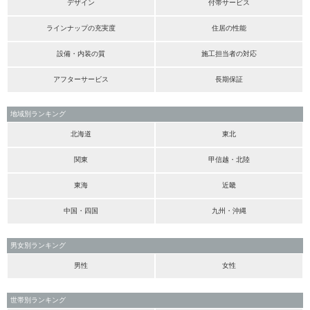
デザイン
付帯サービス
ラインナップの充実度
住居の性能
設備・内装の質
施工担当者の対応
アフターサービス
長期保証
地域別ランキング
北海道
東北
関東
甲信越・北陸
東海
近畿
中国・四国
九州・沖縄
男女別ランキング
男性
女性
世帯別ランキング