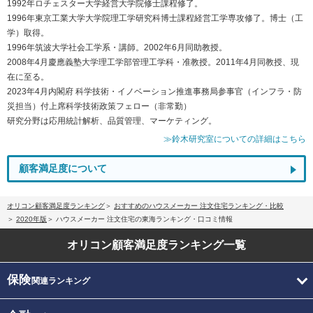
1992年ロチェスター大学経営大学院修士課程修了。
1996年東京工業大学大学院理工学研究科博士課程経営工学専攻修了。博士（工
学）取得。
1996年筑波大学社会工学系・講師。2002年6月同助教授。
2008年4月慶應義塾大学理工学部管理工学科・准教授。2011年4月同教授、現
在に至る。
2023年4月内閣府 科学技術・イノベーション推進事務局参事官（インフラ・防
災担当）付上席科学技術政策フェロー（非常勤）
研究分野は応用統計解析、品質管理、マーケティング。
≫鈴木研究室についての詳細はこちら
顧客満足度について
オリコン顧客満足度ランキング
おすすめのハウスメーカー 注文住宅ランキング・比較
2020年版
ハウスメーカー 注文住宅の東海ランキング・口コミ情報
オリコン顧客満足度
ランキング一覧
保険
関連ランキング