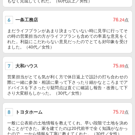
もなく完成してくれた。（60代以上／男性）
一条工務店
76
.24
点
まだライフプランがあまり決まっていない時に見学に行ってそ
の時の営業担当の方がライフプランも含めての率直な意見をく
れた。利益にこだわらない意見だったのでとても好印象を受け
ました。（40代／女性）
大和ハウス
75
.89
点
営業担当がとても気が利く方で休日返上で設計の打ち合わせの
際に一緒に参加・相談に乗って下さったり細かなところまでア
ドバイスを下さったり疑問点は直ぐに確認し報告・改善して下
さり大変頼もしかった。（30代／女性）
トヨタホーム
75
.72
点
一般に公表前の土地情報を教えてくれ、早い段階で土地を決め
ることができた。家を建てたのは20代前半で全く知識がなかっ
たので、一から情報を丁寧に教えてくれた。（30代／女性）