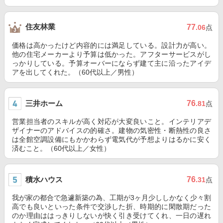
住友林業
77
.06
点
価格は高かったけど内容的には満足している。設計力が高い。
他の住宅メーカーより予算は低かった。アフターサービスがし
っかりしている。予算オーバーにならず建て主に沿ったアイデ
アを出してくれた。（60代以上／男性）
三井ホーム
76
.81
点
営業担当者のスキルが高く対応が大変良いこと。インテリアデ
ザイナーのアドバイスの的確さ。建物の気密性・断熱性の良さ
は全館空調設備にもかかわらず電気代が予想よりはるかに安く
済むこと。（60代以上／女性）
積水ハウス
76
.31
点
我が家の都合で急遽新築の為、工期が3ヶ月少ししかなく少々割
高でも良いといった条件で交渉した折、時期的に閑散期だった
のか理由ははっきりしないが快く引き受けてくれ、一日の遅れ