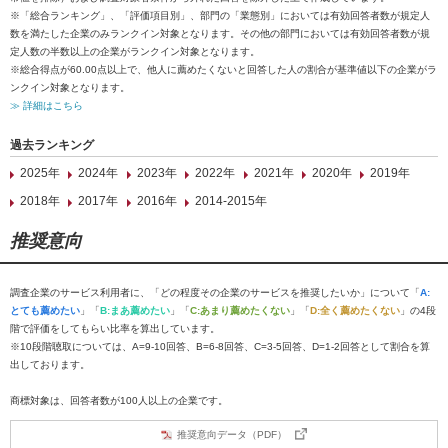
※「総合ランキング」、「評価項目別」、部門の「業態別」においては有効回答者数が規定人
数を満たした企業のみランクイン対象となります。その他の部門においては有効回答者数が規
定人数の半数以上の企業がランクイン対象となります。
※総合得点が60.00点以上で、他人に薦めたくないと回答した人の割合が基準値以下の企業がラ
ンクイン対象となります。
≫ 詳細はこちら
過去ランキング
2025年
2024年
2023年
2022年
2021年
2020年
2019年
2018年
2017年
2016年
2014-2015年
推奨意向
調査企業のサービス利用者に、「どの程度その企業のサービスを推奨したいか」について「
A:
とても薦めたい
」「
B:まあ薦めたい
」「
C:あまり薦めたくない
」「
D:全く薦めたくない
」の4段
階で評価をしてもらい比率を算出しています。
※10段階聴取については、A=9-10回答、B=6-8回答、C=3-5回答、D=1-2回答として割合を算
出しております。
商標対象は、回答者数が100人以上の企業です。
推奨意向データ（PDF）