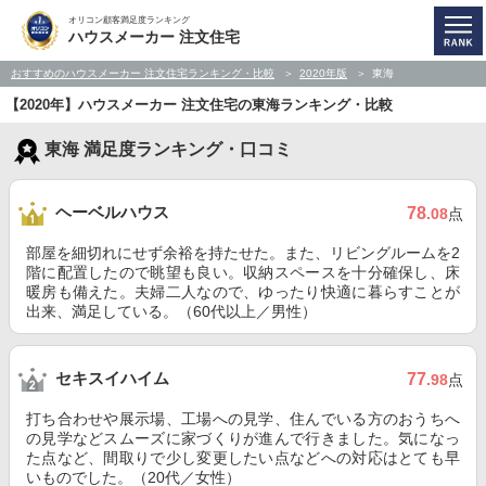
オリコン顧客満足度ランキング
ハウスメーカー 注文住宅
おすすめのハウスメーカー 注文住宅ランキング・比較
2020年版
東海
【2020年】ハウスメーカー 注文住宅の東海ランキング・比較
東海 満足度ランキング・口コミ
ヘーベルハウス
78
.08
点
部屋を細切れにせず余裕を持たせた。また、リビングルームを2
階に配置したので眺望も良い。収納スペースを十分確保し、床
暖房も備えた。夫婦二人なので、ゆったり快適に暮らすことが
出来、満足している。（60代以上／男性）
セキスイハイム
77
.98
点
打ち合わせや展示場、工場への見学、住んでいる方のおうちへ
の見学などスムーズに家づくりが進んで行きました。気になっ
た点など、間取りで少し変更したい点などへの対応はとても早
いものでした。（20代／女性）