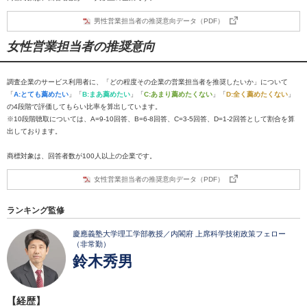
男性営業担当者の推奨意向データ（PDF）
女性営業担当者の推奨意向
調査企業のサービス利用者に、「どの程度その企業の営業担当者を推奨したいか」について
「
A:とても薦めたい
」「
B:まあ薦めたい
」「
C:あまり薦めたくない
」「
D:全く薦めたくない
」
の4段階で評価してもらい比率を算出しています。
※10段階聴取については、A=9-10回答、B=6-8回答、C=3-5回答、D=1-2回答として割合を算
出しております。
商標対象は、回答者数が100人以上の企業です。
女性営業担当者の推奨意向データ（PDF）
ランキング監修
慶應義塾大学理工学部教授／内閣府 上席科学技術政策フェロー
（非常勤）
鈴木秀男
【経歴】