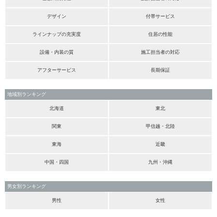
デザイン
付帯サービス
ラインナップの充実度
住居の性能
設備・内装の質
施工担当者の対応
アフターサービス
長期保証
地域別ランキング
北海道
東北
関東
甲信越・北陸
東海
近畿
中国・四国
九州・沖縄
男女別ランキング
男性
女性