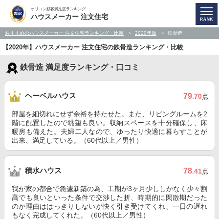
オリコン顧客満足度ランキング
ハウスメーカー 注文住宅
おすすめのハウスメーカー 注文住宅ランキング・比較
2020年版
鉄骨造
【2020年】ハウスメーカー 注文住宅の鉄骨造ランキング・比較
鉄骨造 満足度ランキング・口コミ
ヘーベルハウス
79
.70
点
部屋を細切れにせず余裕を持たせた。また、リビングルームを2
階に配置したので眺望も良い。収納スペースを十分確保し、床
暖房も備えた。夫婦二人なので、ゆったり快適に暮らすことが
出来、満足している。（60代以上／男性）
積水ハウス
78
.41
点
我が家の都合で急遽新築の為、工期が3ヶ月少ししかなく少々割
高でも良いといった条件で交渉した折、時期的に閑散期だった
のか理由ははっきりしないが快く引き受けてくれ、一日の遅れ
もなく完成してくれた。（60代以上／男性）