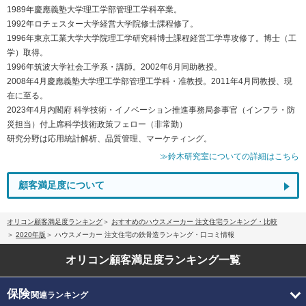
1989年慶應義塾大学理工学部管理工学科卒業。
1992年ロチェスター大学経営大学院修士課程修了。
1996年東京工業大学大学院理工学研究科博士課程経営工学専攻修了。博士（工
学）取得。
1996年筑波大学社会工学系・講師。2002年6月同助教授。
2008年4月慶應義塾大学理工学部管理工学科・准教授。2011年4月同教授、現
在に至る。
2023年4月内閣府 科学技術・イノベーション推進事務局参事官（インフラ・防
災担当）付上席科学技術政策フェロー（非常勤）
研究分野は応用統計解析、品質管理、マーケティング。
≫鈴木研究室についての詳細はこちら
顧客満足度について
オリコン顧客満足度ランキング
おすすめのハウスメーカー 注文住宅ランキング・比較
2020年版
ハウスメーカー 注文住宅の鉄骨造ランキング・口コミ情報
オリコン顧客満足度
ランキング一覧
保険
関連ランキング