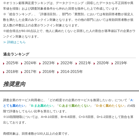
※オリコン顧客満足度ランキングは、データクリーニング（回収したデータから不正回答や異
常値を排除）および調査対象者条件から外れた回答を除外した上で作成しています。
※「総合ランキング」、「評価項目別」、部門の「業態別」においては有効回答者数が規定人
数を満たした企業のみランクイン対象となります。その他の部門においては有効回答者数が規
定人数の半数以上の企業がランクイン対象となります。
※総合得点が60.00点以上で、他人に薦めたくないと回答した人の割合が基準値以下の企業がラ
ンクイン対象となります。
≫ 詳細はこちら
過去ランキング
2025年
2024年
2023年
2022年
2021年
2020年
2019年
2018年
2017年
2016年
2014-2015年
推奨意向
調査企業のサービス利用者に、「どの程度その企業のサービスを推奨したいか」について「
A:
とても薦めたい
」「
B:まあ薦めたい
」「
C:あまり薦めたくない
」「
D:全く薦めたくない
」の4段
階で評価をしてもらい比率を算出しています。
※10段階聴取については、A=9-10回答、B=6-8回答、C=3-5回答、D=1-2回答として割合を算
出しております。
商標対象は、回答者数が100人以上の企業です。