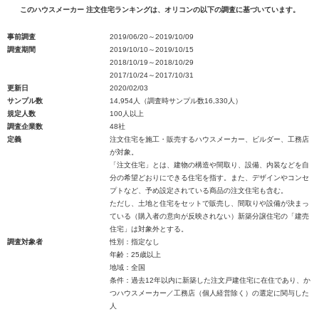
このハウスメーカー 注文住宅ランキングは、オリコンの以下の調査に基づいています。
事前調査
2019/06/20～2019/10/09
調査期間
2019/10/10～2019/10/15
2018/10/19～2018/10/29
2017/10/24～2017/10/31
更新日
2020/02/03
サンプル数
14,954人（調査時サンプル数16,330人）
規定人数
100人以上
調査企業数
48社
定義
注文住宅を施工・販売するハウスメーカー、ビルダー、工務店
が対象。
「注文住宅」とは、建物の構造や間取り、設備、内装などを自
分の希望どおりにできる住宅を指す。また、デザインやコンセ
プトなど、予め設定されている商品の注文住宅も含む。
ただし、土地と住宅をセットで販売し、間取りや設備が決まっ
ている（購入者の意向が反映されない）新築分譲住宅の「建売
住宅」は対象外とする。
調査対象者
性別：指定なし
年齢：25歳以上
地域：全国
条件：過去12年以内に新築した注文戸建住宅に在住であり、か
つハウスメーカー／工務店（個人経営除く）の選定に関与した
人