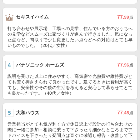
セキスイハイム
77
.99
点
打ち合わせや展示場、工場への見学、住んでいる方のおうちへ
の見学などスムーズに家づくりが進んで行きました。気になっ
た点など、間取りで少し変更したい点などへの対応はとても早
いものでした。（20代／女性）
パナソニック ホームズ
77
.96
点
説明を受けた以上に住みやすく、高気密で光熱費や維持費がと
ても安く押さえられて良かったです。建てるときは費用が高く
ても、安全性やその後の生活を考えると安心して暮らせてとて
も良かったです。（40代／女性）
大和ハウス
77
.45
点
営業担当がとても気が利く方で休日返上で設計の打ち合わせの
際に一緒に参加・相談に乗って下さったり細かなところまでア
ドバイスを下さったり疑問点は直ぐに確認し報告・改善して下