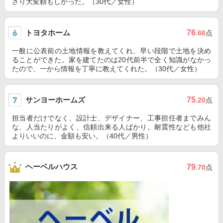
さり大変頼もしかった。（30代／女性）
トヨタホーム
76
.66
点
一般に公表前の土地情報を教えてくれ、早い段階で土地を決め
ることができた。家を建てたのは20代前半で全く知識がなかっ
たので、一から情報を丁寧に教えてくれた。（30代／女性）
サンヨーホームズ
75
.20
点
担当者だけでなく、設計士、デザイナー、工事担任者までみん
な、人当たりがよく、信頼出来る人ばかり。耐震性なども他社
よりいいのに、金額も安い。（40代／男性）
ヘーベルハウス
79
.70
点