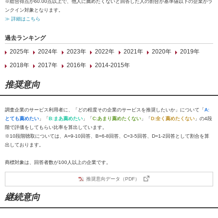
※総合得点が60.00点以上で、他人に薦めたくないと回答した人の割合が基準値以下の企業がラ
ンクイン対象となります。
≫ 詳細はこちら
過去ランキング
2025年
2024年
2023年
2022年
2021年
2020年
2019年
2018年
2017年
2016年
2014-2015年
推奨意向
調査企業のサービス利用者に、「どの程度その企業のサービスを推奨したいか」について「
A:
とても薦めたい
」「
B:まあ薦めたい
」「
C:あまり薦めたくない
」「
D:全く薦めたくない
」の4段
階で評価をしてもらい比率を算出しています。
※10段階聴取については、A=9-10回答、B=6-8回答、C=3-5回答、D=1-2回答として割合を算
出しております。
商標対象は、回答者数が100人以上の企業です。
推奨意向データ（PDF）
継続意向