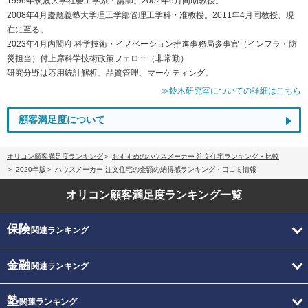
1996年筑波大学社会工学系・講師。2002年6月同助教授。
2008年4月慶應義塾大学理工学部管理工学科・准教授。2011年4月同教授、現
在に至る。
2023年4月内閣府 科学技術・イノベーション推進事務局参事官（インフラ・防
災担当）付上席科学技術政策フェロー（非常勤）
研究分野は応用統計解析、品質管理、マーケティング。
≫鈴木研究室についての詳細はこちら
顧客満足度について
オリコン顧客満足度ランキング
おすすめのハウスメーカー 注文住宅ランキング・比較
2020年版
ハウスメーカー 注文住宅の金額の納得感ランキング・口コミ情報
オリコン顧客満足度
ランキング一覧
保険
関連ランキング
金融
関連ランキング
塾
関連ランキング