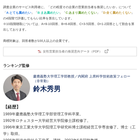
調査企業のサービス利用者に、「どの程度その企業の営業担当者を推奨したいか」について
「
A:とても薦めたい
」「
B:まあ薦めたい
」「
C:あまり薦めたくない
」「
D:全く薦めたくない
」
の4段階で評価してもらい比率を算出しています。
※10段階聴取については、A=9-10回答、B=6-8回答、C=3-5回答、D=1-2回答として割合を算
出しております。
商標対象は、回答者数が100人以上の企業です。
女性営業担当者の推奨意向データ（PDF）
ランキング監修
慶應義塾大学理工学部教授／内閣府 上席科学技術政策フェロー
（非常勤）
鈴木秀男
【経歴】
1989年慶應義塾大学理工学部管理工学科卒業。
1992年ロチェスター大学経営大学院修士課程修了。
1996年東京工業大学大学院理工学研究科博士課程経営工学専攻修了。博士（工
学）取得。