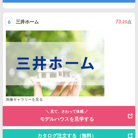
三井ホーム
73
.25
点
画像ギャラリーを見る
＼ 見て、さわって体感 ／
モデルハウスを見学する
カタログ注文する（無料）