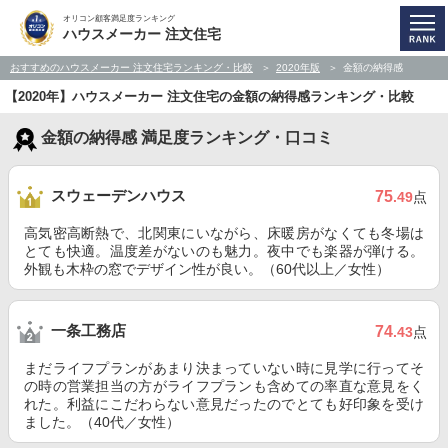
オリコン顧客満足度ランキング
ハウスメーカー 注文住宅
おすすめのハウスメーカー 注文住宅ランキング・比較
2020年版
金額の納得感
【2020年】ハウスメーカー 注文住宅の金額の納得感ランキング・比較
金額の納得感 満足度ランキング・口コミ
スウェーデンハウス
75
.49
点
高気密高断熱で、北関東にいながら、床暖房がなくても冬場は
とても快適。温度差がないのも魅力。夜中でも楽器が弾ける。
外観も木枠の窓でデザイン性が良い。（60代以上／女性）
一条工務店
74
.43
点
まだライフプランがあまり決まっていない時に見学に行ってそ
の時の営業担当の方がライフプランも含めての率直な意見をく
れた。利益にこだわらない意見だったのでとても好印象を受け
ました。（40代／女性）