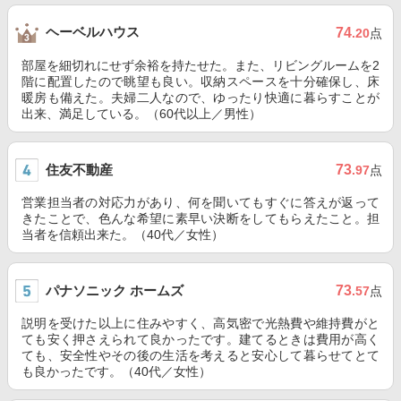
ヘーベルハウス
74
.20
点
部屋を細切れにせず余裕を持たせた。また、リビングルームを2
階に配置したので眺望も良い。収納スペースを十分確保し、床
暖房も備えた。夫婦二人なので、ゆったり快適に暮らすことが
出来、満足している。（60代以上／男性）
住友不動産
73
.97
点
営業担当者の対応力があり、何を聞いてもすぐに答えが返って
きたことで、色んな希望に素早い決断をしてもらえたこと。担
当者を信頼出来た。（40代／女性）
パナソニック ホームズ
73
.57
点
説明を受けた以上に住みやすく、高気密で光熱費や維持費がと
ても安く押さえられて良かったです。建てるときは費用が高く
ても、安全性やその後の生活を考えると安心して暮らせてとて
も良かったです。（40代／女性）