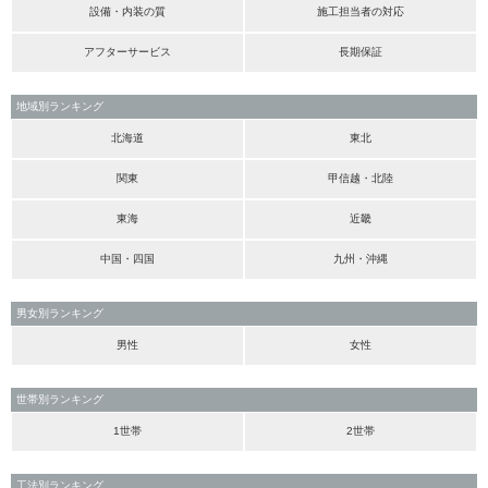
設備・内装の質
施工担当者の対応
アフターサービス
長期保証
地域別ランキング
北海道
東北
関東
甲信越・北陸
東海
近畿
中国・四国
九州・沖縄
男女別ランキング
男性
女性
世帯別ランキング
1世帯
2世帯
工法別ランキング