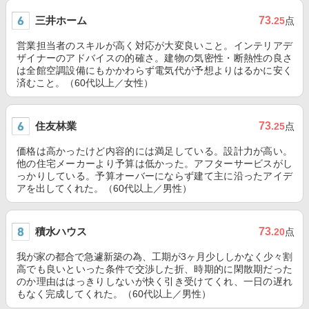
三井ホーム
73
.25
点
営業担当者のスキルが高く対応が大変良いこと。インテリアデ
ザイナーのアドバイスの的確さ。建物の気密性・断熱性の良さ
は全館空調設備にもかかわらず電気代が予想よりはるかに安く
済むこと。（60代以上／女性）
住友林業
73
.25
点
価格は高かったけど内容的には満足している。設計力が高い。
他の住宅メーカーより予算は低かった。アフターサービスがし
っかりしている。予算オーバーにならず建て主に沿ったアイデ
アを出してくれた。（60代以上／男性）
積水ハウス
73
.20
点
我が家の都合で急遽新築の為、工期が3ヶ月少ししかなく少々割
高でも良いといった条件で交渉した折、時期的に閑散期だった
のか理由ははっきりしないが快く引き受けてくれ、一日の遅れ
もなく完成してくれた。（60代以上／男性）