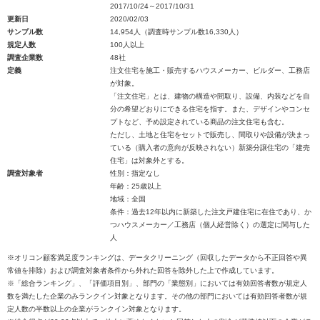
2017/10/24～2017/10/31
更新日
2020/02/03
サンプル数
14,954人（調査時サンプル数16,330人）
規定人数
100人以上
調査企業数
48社
定義
注文住宅を施工・販売するハウスメーカー、ビルダー、工務店
が対象。
「注文住宅」とは、建物の構造や間取り、設備、内装などを自
分の希望どおりにできる住宅を指す。また、デザインやコンセ
プトなど、予め設定されている商品の注文住宅も含む。
ただし、土地と住宅をセットで販売し、間取りや設備が決まっ
ている（購入者の意向が反映されない）新築分譲住宅の「建売
住宅」は対象外とする。
調査対象者
性別：指定なし
年齢：25歳以上
地域：全国
条件：過去12年以内に新築した注文戸建住宅に在住であり、か
つハウスメーカー／工務店（個人経営除く）の選定に関与した
人
※オリコン顧客満足度ランキングは、データクリーニング（回収したデータから不正回答や異
常値を排除）および調査対象者条件から外れた回答を除外した上で作成しています。
※「総合ランキング」、「評価項目別」、部門の「業態別」においては有効回答者数が規定人
数を満たした企業のみランクイン対象となります。その他の部門においては有効回答者数が規
定人数の半数以上の企業がランクイン対象となります。