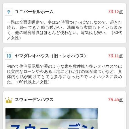
ユニバーサルホーム
73
.12
点
一階は全面床暖房で、冬は24時間つけっぱなしなので、起きた
時も、帰ってきた時も暖かい。洗面所も玄関もトイレも暖か
く、他の暖房器具はほとんど使わない。電気代も安い。（50代
／女性）
ヤマダレオハウス（旧・レオハウス）
73
.11
点
初めて住宅展示場で夢のような家を数件観た後レオハウスでは
現実的なローンや今ある土地にどれだけの家が建つかなど、具
体的な話が聞けてとても参考になったのでレオハウスに決め
た。（60代以上／女性）
スウェーデンハウス
75
.49
点