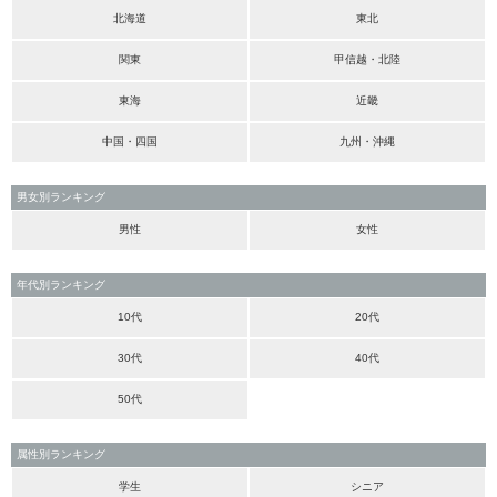
北海道
東北
関東
甲信越・北陸
東海
近畿
中国・四国
九州・沖縄
男女別ランキング
男性
女性
年代別ランキング
10代
20代
30代
40代
50代
属性別ランキング
学生
シニア