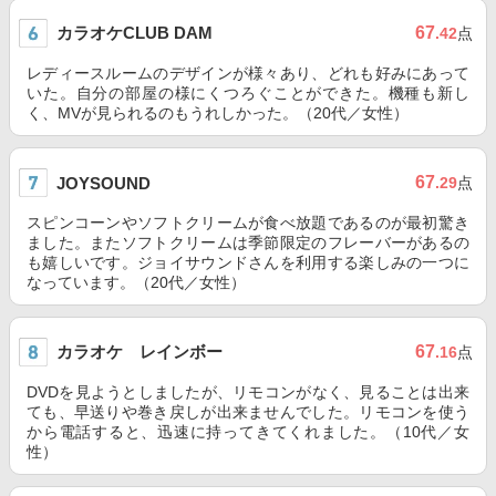
カラオケCLUB DAM
67
.42
点
レディースルームのデザインが様々あり、どれも好みにあって
いた。自分の部屋の様にくつろぐことができた。機種も新し
く、MVが見られるのもうれしかった。（20代／女性）
67
JOYSOUND
.29
点
スピンコーンやソフトクリームが食べ放題であるのが最初驚き
ました。またソフトクリームは季節限定のフレーバーがあるの
も嬉しいです。ジョイサウンドさんを利用する楽しみの一つに
なっています。（20代／女性）
カラオケ レインボー
67
.16
点
DVDを見ようとしましたが、リモコンがなく、見ることは出来
ても、早送りや巻き戻しが出来ませんでした。リモコンを使う
から電話すると、迅速に持ってきてくれました。（10代／女
性）