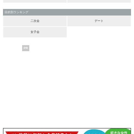
目的別ランキング
二次会
デート
女子会
PR