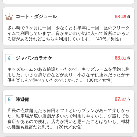
コート・ダジュール
68
.45
点
多い時で３ヶ月に一回、少なくとも半年に一回、昼のフリータ
イムで利用しています。音が良いのが気に入って近所にいろい
ろ店があるけれどこちらを利用しています。（40代／男性）
ジャパンカラオケ
68
.01
点
キッズルームのある施設だったので、キッズルームを予約し利
用した。小さな滑り台などがあり、小さな子供連れだったが子
供も楽しんで遊べていたのでよかった。（30代／女性）
時遊館
67
.87
点
店長の点数超えたら何円オフ！というプランがあって楽しかっ
た。駐車場が広い店舗が多いので利用しやすいし、併設して飲
食店があるので便利。店内が汚いと思ったことはないし、機材
の種類も豊富だと思う。（20代／女性）