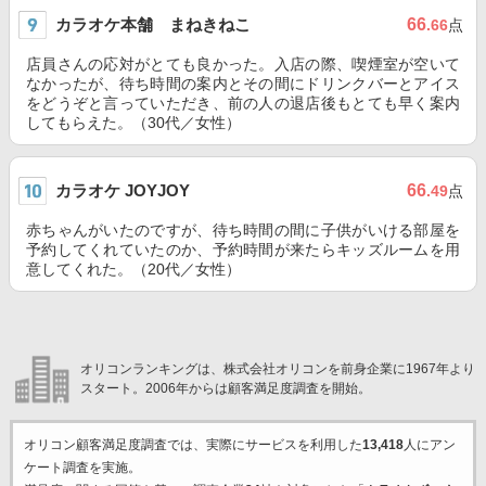
カラオケ本舗 まねきねこ
66
.66
点
店員さんの応対がとても良かった。入店の際、喫煙室が空いて
なかったが、待ち時間の案内とその間にドリンクバーとアイス
をどうぞと言っていただき、前の人の退店後もとても早く案内
してもらえた。（30代／女性）
カラオケ JOYJOY
66
.49
点
赤ちゃんがいたのですが、待ち時間の間に子供がいける部屋を
予約してくれていたのか、予約時間が来たらキッズルームを用
意してくれた。（20代／女性）
オリコンランキングは、株式会社オリコンを前身企業に1967年より
スタート。2006年からは顧客満足度調査を開始。
オリコン顧客満足度調査では、実際にサービスを利用した
13,418
人にアン
ケート調査を実施。