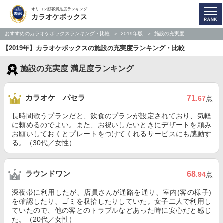
オリコン顧客満足度ランキング
カラオケボックス
おすすめのカラオケボックスランキング・比較
2019年版
施設の充実度
【2019年】カラオケボックスの施設の充実度ランキング・比較
施設の充実度 満足度ランキング
カラオケ パセラ
71
.67
点
長時間歌うプランだと、飲食のプランが設定されており、気軽
に頼めるのでよい。また、お祝いしたいときにデザートを頼み
お願いしておくとプレートをつけてくれるサービスにも感動す
る。（30代／女性）
ラウンドワン
68
.94
点
深夜帯に利用したが、店員さんが通路を通り、室内(客の様子)
を確認したり、ゴミを収拾したりしていた。女子二人で利用し
ていたので、他の客とのトラブルなどあった時に安心だと感じ
た。（20代／女性）