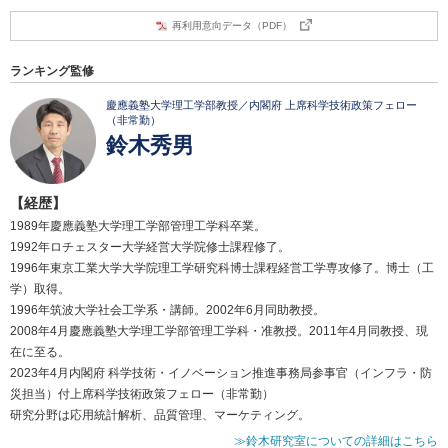
再利用意向データ（PDF）
ランキング監修
慶應義塾大学理工学部教授／内閣府 上席科学技術政策フェロー
（非常勤）
鈴木秀男
【経歴】
1989年慶應義塾大学理工学部管理工学科卒業。
1992年ロチェスター大学経営大学院修士課程修了。
1996年東京工業大学大学院理工学研究科博士課程経営工学専攻修了。博士（工
学）取得。
1996年筑波大学社会工学系・講師。2002年6月同助教授。
2008年4月慶應義塾大学理工学部管理工学科・准教授。2011年4月同教授、現
在に至る。
2023年4月内閣府 科学技術・イノベーション推進事務局参事官（インフラ・防
災担当）付上席科学技術政策フェロー（非常勤）
研究分野は応用統計解析、品質管理、マーケティング。
≫鈴木研究室についての詳細はこちら