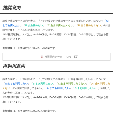
推奨意向
調査企業のサービス利用者に、「どの程度その企業のサービスを推奨したいか」について「
A:
とても薦めたい
」「
B:まあ薦めたい
」「
C:あまり薦めたくない
」「
D:全く薦めたくない
」の4段
階で評価をしてもらい比率を算出しています。
※10段階聴取については、A=9-10回答、B=6-8回答、C=3-5回答、D=1-2回答として割合を算
出しております。
商標対象は、回答者数が100人以上の企業です。
推奨意向データ（PDF）
再利用意向
調査企業のサービス利用者に、「どの程度その企業のサービスを再利用したいか」について
「
A:とても利用したい
」「
B:まあ利用したい
」「
C:あまり利用したくない
」「
D：全く利用した
くない
」の4段階で評価してもらい、「
A:とても利用したい
」「
B:まあ利用したい
」と回答した
人の割合で算出しています。
※10段階聴取については、A=9-10回答、B=6-8回答、C=3-5回答、D=1-2回答として割合を算
出しております。
商標対象は、回答者数が100人以上の企業です。