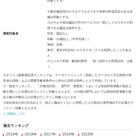
対象とする。
※複合施設内のカラオケでもカラオケ単体の料金設定がある店
舗は対象とする。
※ホテルや宿泊施設の中のサービスの一環としてカラオケが利
用できる施設は除外する。
調査対象者
性別：指定なし
年齢：15歳以上（中学生除く）
地域：全国
条件：過去3年以内にカラオケボックスを利用したことのある
人
※ビジネス利用、勉強利用等、「歌う目的での利用以外」は除
く。
※オリコン顧客満足度ランキングは、データクリーニング（回収したデータから不正回答や異
常値を排除）および調査対象者条件から外れた回答を除外した上で作成しています。
※「総合ランキング」、「評価項目別」、部門の「業態別」においては有効回答者数が規定人
数を満たした企業のみランクイン対象となります。その他の部門においては有効回答者数が規
定人数の半数以上の企業がランクイン対象となります。
※総合得点が60.00点以上で、他人に薦めたくないと回答した人の割合が基準値以下の企業がラ
ンクイン対象となります。
≫ 詳細はこちら
過去ランキング
2019年
2018年
2017年
2016年
2015年