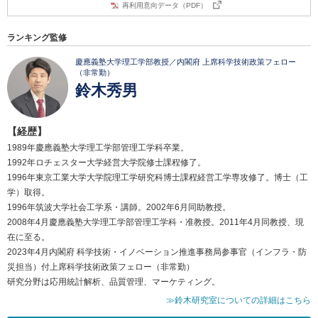
再利用意向データ（PDF）
ランキング監修
慶應義塾大学理工学部教授／内閣府 上席科学技術政策フェロー
（非常勤）
鈴木秀男
【経歴】
1989年慶應義塾大学理工学部管理工学科卒業。
1992年ロチェスター大学経営大学院修士課程修了。
1996年東京工業大学大学院理工学研究科博士課程経営工学専攻修了。博士（工
学）取得。
1996年筑波大学社会工学系・講師。2002年6月同助教授。
2008年4月慶應義塾大学理工学部管理工学科・准教授。2011年4月同教授、現
在に至る。
2023年4月内閣府 科学技術・イノベーション推進事務局参事官（インフラ・防
災担当）付上席科学技術政策フェロー（非常勤）
研究分野は応用統計解析、品質管理、マーケティング。
≫鈴木研究室についての詳細はこちら