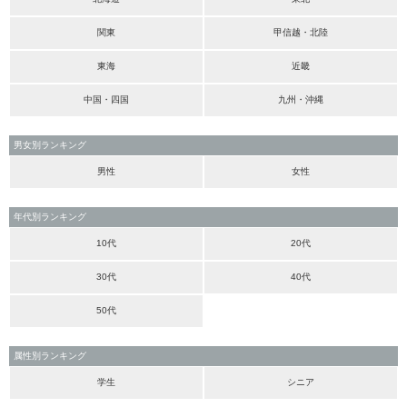
関東
甲信越・北陸
東海
近畿
中国・四国
九州・沖縄
男女別ランキング
男性
女性
年代別ランキング
10代
20代
30代
40代
50代
属性別ランキング
学生
シニア