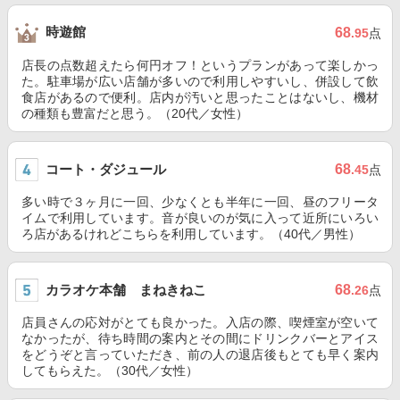
時遊館
68
.95
点
店長の点数超えたら何円オフ！というプランがあって楽しかっ
た。駐車場が広い店舗が多いので利用しやすいし、併設して飲
食店があるので便利。店内が汚いと思ったことはないし、機材
の種類も豊富だと思う。（20代／女性）
コート・ダジュール
68
.45
点
多い時で３ヶ月に一回、少なくとも半年に一回、昼のフリータ
イムで利用しています。音が良いのが気に入って近所にいろい
ろ店があるけれどこちらを利用しています。（40代／男性）
カラオケ本舗 まねきねこ
68
.26
点
店員さんの応対がとても良かった。入店の際、喫煙室が空いて
なかったが、待ち時間の案内とその間にドリンクバーとアイス
をどうぞと言っていただき、前の人の退店後もとても早く案内
してもらえた。（30代／女性）