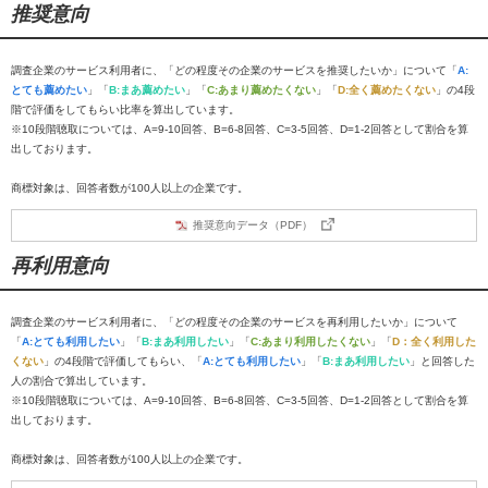
推奨意向
調査企業のサービス利用者に、「どの程度その企業のサービスを推奨したいか」について「
A:
とても薦めたい
」「
B:まあ薦めたい
」「
C:あまり薦めたくない
」「
D:全く薦めたくない
」の4段
階で評価をしてもらい比率を算出しています。
※10段階聴取については、A=9-10回答、B=6-8回答、C=3-5回答、D=1-2回答として割合を算
出しております。
商標対象は、回答者数が100人以上の企業です。
推奨意向データ（PDF）
再利用意向
調査企業のサービス利用者に、「どの程度その企業のサービスを再利用したいか」について
「
A:とても利用したい
」「
B:まあ利用したい
」「
C:あまり利用したくない
」「
D：全く利用した
くない
」の4段階で評価してもらい、「
A:とても利用したい
」「
B:まあ利用したい
」と回答した
人の割合で算出しています。
※10段階聴取については、A=9-10回答、B=6-8回答、C=3-5回答、D=1-2回答として割合を算
出しております。
商標対象は、回答者数が100人以上の企業です。