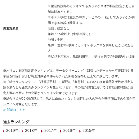
※複合施設内のカラオケでもカラオケ単体の料金設定がある店
舗は対象とする。
※ホテルや宿泊施設の中のサービスの一環としてカラオケが利
用できる施設は除外する。
調査対象者
性別：指定なし
年齢：15歳以上（中学生除く）
地域：全国
条件：過去3年以内にカラオケボックスを利用したことのある
人
※ビジネス利用、勉強利用等、「歌う目的での利用以外」は除
く。
※オリコン顧客満足度ランキングは、データクリーニング（回収したデータから不正回答や異
常値を排除）および調査対象者条件から外れた回答を除外した上で作成しています。
※「総合ランキング」、「評価項目別」、部門の「業態別」においては有効回答者数が規定人
数を満たした企業のみランクイン対象となります。その他の部門においては有効回答者数が規
定人数の半数以上の企業がランクイン対象となります。
※総合得点が60.00点以上で、他人に薦めたくないと回答した人の割合が基準値以下の企業がラ
ンクイン対象となります。
≫ 詳細はこちら
過去ランキング
2019年
2018年
2017年
2016年
2015年