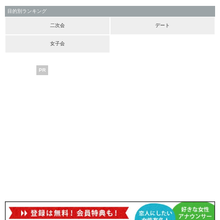
目的別ランキング
二次会
デート
女子会
PR