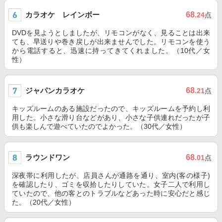
カラオケ レインボー
68
.24
点
DVDを見ようとしましたが、リモコンがなく、見ることは出来
ても、早送りや巻き戻しが出来ませんでした。リモコンを使う
から電話すると、迅速に持ってきてくれました。（10代／女
性）
ジャパンカラオケ
68
.21
点
キッズルームのある施設だったので、キッズルームを予約し利
用した。小さな滑り台などがあり、小さな子供連れだったが子
供も楽しんで遊べていたのでよかった。（30代／女性）
ラウンドワン
68
.01
点
深夜帯に利用したが、店員さんが通路を通り、室内(客の様子)
を確認したり、ゴミを収拾したりしていた。女子二人で利用し
ていたので、他の客とのトラブルなどあった時に安心だと感じ
た。（20代／女性）