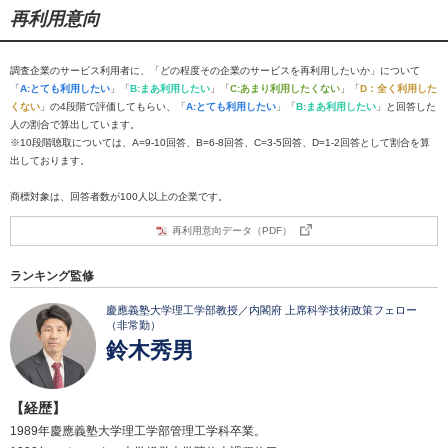
再利用意向
調査企業のサービス利用者に、「どの程度その企業のサービスを再利用したいか」について
「
A:とても利用したい
」「
B:まあ利用したい
」「
C:あまり利用したくない
」「
D：全く利用した
くない
」の4段階で評価してもらい、「
A:とても利用したい
」「
B:まあ利用したい
」と回答した
人の割合で算出しています。
※10段階聴取については、A=9-10回答、B=6-8回答、C=3-5回答、D=1-2回答として割合を算
出しております。
商標対象は、回答者数が100人以上の企業です。
再利用意向データ（PDF）
ランキング監修
慶應義塾大学理工学部教授／内閣府 上席科学技術政策フェロー
（非常勤）
鈴木秀男
【経歴】
1989年慶應義塾大学理工学部管理工学科卒業。