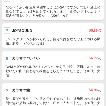
なるべく広い部屋を希望することが多いですが、忙しい金土の
夜などでなければ対応してくれる。また、他のカラオケ店より
室内が明るいところが良い。（20代／女性）
66
JOYSOUND
.85
点
アイスクリームが食べられる、自分で好きなだけ皿につげる機
械がある。（40代／女性）
カラオケバンバン
66
.77
点
DAMとJOYSOUNDどちらがいいかを選ぶ際、店員によっては
歌いたい曲に合わせて機種をえらんでくれたこと。（10代／女
性）
カラオケ館
66
.30
点
待ち時間が発生していると受付で知らされ、徒歩圏内の待ち時
間の無い店舗へ案内して貰い、直ぐに入室出来た。（30代／女