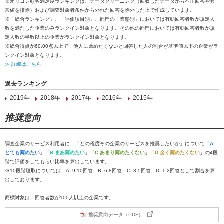
※オリコン顧客満足度ランキングは、データクリーニング（回収したデータから不正回答や異
常値を排除）および調査対象者条件から外れた回答を除外した上で作成しています。
※「総合ランキング」、「評価項目別」、部門の「業態別」においては有効回答者数が規定人
数を満たした企業のみランクイン対象となります。その他の部門においては有効回答者数が規
定人数の半数以上の企業がランクイン対象となります。
※総合得点が60.00点以上で、他人に薦めたくないと回答した人の割合が基準値以下の企業がラ
ンクイン対象となります。
≫ 詳細はこちら
過去ランキング
2019年
2018年
2017年
2016年
2015年
推奨意向
調査企業のサービス利用者に、「どの程度その企業のサービスを推奨したいか」について「
A:
とても薦めたい
」「
B:まあ薦めたい
」「
C:あまり薦めたくない
」「
D:全く薦めたくない
」の4段
階で評価をしてもらい比率を算出しています。
※10段階聴取については、A=9-10回答、B=6-8回答、C=3-5回答、D=1-2回答として割合を算
出しております。
商標対象は、回答者数が100人以上の企業です。
推奨意向データ（PDF）