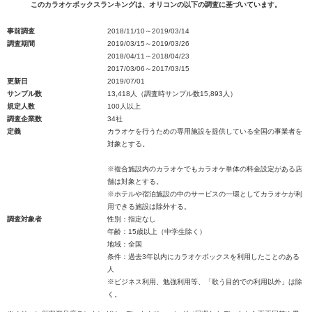
このカラオケボックスランキングは、オリコンの以下の調査に基づいています。
事前調査
2018/11/10～2019/03/14
調査期間
2019/03/15～2019/03/26
2018/04/11～2018/04/23
2017/03/06～2017/03/15
更新日
2019/07/01
サンプル数
13,418人（調査時サンプル数15,893人）
規定人数
100人以上
調査企業数
34社
定義
カラオケを行うための専用施設を提供している全国の事業者を
対象とする。
※複合施設内のカラオケでもカラオケ単体の料金設定がある店
舗は対象とする。
※ホテルや宿泊施設の中のサービスの一環としてカラオケが利
用できる施設は除外する。
調査対象者
性別：指定なし
年齢：15歳以上（中学生除く）
地域：全国
条件：過去3年以内にカラオケボックスを利用したことのある
人
※ビジネス利用、勉強利用等、「歌う目的での利用以外」は除
く。