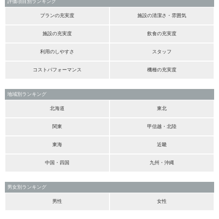
評価項目別ランキング
プランの充実度
施設の清潔さ・雰囲気
施設の充実度
飲食の充実度
利用のしやすさ
スタッフ
コストパフォーマンス
機種の充実度
地域別ランキング
北海道
東北
関東
甲信越・北陸
東海
近畿
中国・四国
九州・沖縄
男女別ランキング
男性
女性