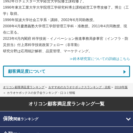
1992年ロチェスター大学経営大学院修士課程修了。
1996年東京工業大学大学院理工学研究科博士課程経営工学専攻修了。博士（工
学）取得。
1996年筑波大学社会工学系・講師。2002年6月同助教授。
2008年4月慶應義塾大学理工学部管理工学科・准教授。2011年4月同教授、現
在に至る。
2023年4月内閣府 科学技術・イノベーション推進事務局参事官（インフラ・防
災担当）付上席科学技術政策フェロー（非常勤）
研究分野は応用統計解析、品質管理、マーケティング。
≫鈴木研究室についての詳細はこちら
顧客満足度について
オリコン顧客満足度ランキング
おすすめのカラオケボックスランキング・比較
2019年版
カラオケボックスの女子会ランキング・口コミ情報
オリコン顧客満足度
ランキング一覧
保険
関連ランキング