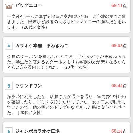
ビッグエコー
69
.11
点
一度VIPルームに準ずる部屋に案内頂いた時、居心地の良さに驚
きました。部屋など設備の良さはビッグエコーの強みだと思い
ます。（20代／女性）
カラオケ本舗 まねきねこ
69
.08
点
会員のクーポンを提示したところ、学生かどうかを尋ねられ
た。学生だと答えるとクーポンよりも学割の方が安くなるから
と安い方を案内してくれた。（20代／女性）
ラウンドワン
68
.44
点
深夜帯に利用したが、店員さんが通路を通り、室内(客の様子)
を確認したり、ゴミを収拾したりしていた。女子二人で利用し
ていたので、他の客とのトラブルなどあった時に安心だと感じ
た。（20代／女性）
ジャンボカラオケ広場
68
.16
点