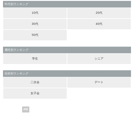
年代別ランキング
10代
20代
30代
40代
50代
属性別ランキング
学生
シニア
目的別ランキング
二次会
デート
女子会
PR